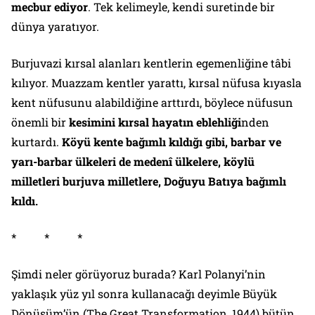
mecbur ediyor
. Tek kelimeyle, kendi suretinde bir
dünya yaratıyor.
Burjuvazi kırsal alanları kentlerin egemenliğine tâbi
kılıyor. Muazzam kentler yarattı, kırsal nüfusa kıyasla
kent nüfusunu alabildiğine arttırdı, böylece nüfusun
önemli bir
kesimini kırsal hayatın eblehliği
nden
kurtardı.
Köyü kente bağımlı kıldığı gibi, barbar ve
yarı-barbar ülkeleri de medenî ülkelere, köylü
milletleri burjuva milletlere, Doğuyu Batıya bağımlı
kıldı.
* * *
Şimdi neler görüyoruz burada? Karl Polanyi’nin
yaklaşık yüz yıl sonra kullanacağı deyimle
Büyük
Dönüşüm
’ün (
The Great Transformation
, 1944) bütün