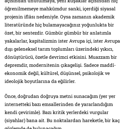
açısından unutulmaya, yeni kuşaklar açısından hiç
öğrenilmemeye mahkûmdur sanki, içerdiği siyasal
projenin iflâsı nedeniyle. Oysa zamanın akademik
literatüründe hiç bulamayacağınız yoğunlukta bir
özet, bir sentezdir. Gümbür gümbür bir anlatımla
yakalarlar, kapitalizmin ister Avrupa içi, ister Avrupa
dışı geleneksel tarım toplumları üzerindeki yıkıcı,
dönüştürücü, özetle devrimci etkisini. Muazzam bir
depremdir, modernitenin çıkagelişi. Sadece maddî-
ekonomik değil, kültürel, düşünsel, psikolojik ve
ideolojik boyutlarına da eğilirler.
Önce, doğrudan doğruya metni sunacağım (yer yer
internetteki bazı emsallerinden de yararlandığım
kendi çevirimle). Bazı kritik yerlerdeki vurgular
(siyahlar) bana ait. Bu noktalardan hareketle, bir kaç
gözlemde de bulunacağım.