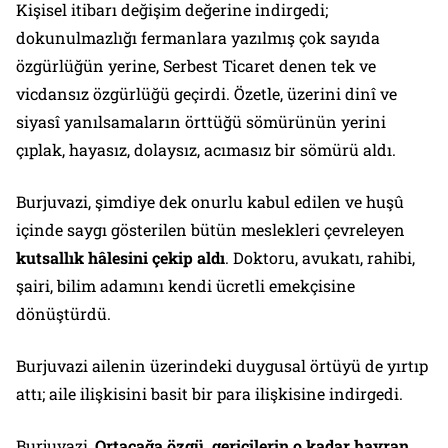
Kişisel itibarı değişim değerine indirgedi;
dokunulmazlığı fermanlara yazılmış çok sayıda
özgürlüğün yerine, Serbest Ticaret denen tek ve
vicdansız özgürlüğü geçirdi. Özetle, üzerini dinî ve
siyasî yanılsamaların örttüğü sömürünün yerini
çıplak, hayasız, dolaysız, acımasız bir sömürü aldı.
Burjuvazi, şimdiye dek onurlu kabul edilen ve huşû
içinde saygı gösterilen bütün meslekleri çevreleyen
kutsallık hâlesini çekip aldı
. Doktoru, avukatı, rahibi,
şairi, bilim adamını kendi ücretli emekçisine
dönüştürdü.
Burjuvazi ailenin üzerindeki duygusal örtüyü de yırtıp
attı; aile ilişkisini basit bir para ilişkisine indirgedi.
Burjuvazi,
Ortaçağa özgü, gericilerin o kadar hayran