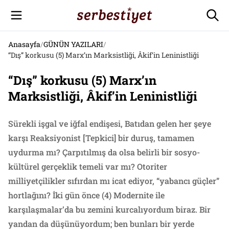
Anasayfa
/
GÜNÜN YAZILARI
/
“Dış” korkusu (5) Marx’ın Marksistliği, Âkif’in Leninistliği
“Dış” korkusu (5) Marx’ın
Marksistliği, Âkif’in Leninistliği
Sürekli işgal ve iğfal endişesi, Batıdan gelen her şeye
karşı Reaksiyonist [Tepkici] bir duruş, tamamen
uydurma mı? Çarpıtılmış da olsa belirli bir sosyo-
kültürel gerçeklik temeli var mı? Otoriter
milliyetçilikler sıfırdan mı icat ediyor, “yabancı güçler”
hortlağını? İki gün önce (4) Modernite ile
karşılaşmalar’da bu zemini kurcalıyordum biraz. Bir
yandan da düşünüyordum; ben bunları bir yerde