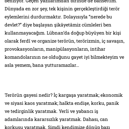
benziyor. Geçen yazılarımdan birinde de bahsettim.
Dünyada en zor şey,
tek kişinin gerçekleştirdiği
terör
eylemlerini durdurmaktır
.
Dolayısıyla “nerede bu
devlet?” diye başlayan şikâyetâmiz cümleleri ben
kullanmayacağım. Lübnan’da doğup büyüyen bir kişi
olarak ferdî ve organize terörün, terörizmin, iç savaşın,
provokasyonların, manipülasyonların, intihar
komandolarının ne olduğunu gayet iyi bilmekteyim ve
asla yemem, bana yutturamazlar…
Terörün gayesi nedir? İç kargaşa yaratmak; ekonomik
ve siyasi kaos yaratmak; halkta endişe, korku, panik
ve tedirginlik yaratmak. Yerli ve yabancı iş
adamlarında kararsızlık yaratmak. Dahası, can
korkusu yaratmak. Şimdi kendimize dönüp bazı