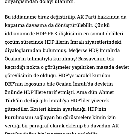
önyargısından dolayı utanırdı.
Bu iddianame biraz değiştirilip, AK Parti hakkında da
kapatma davasına da dönüştürülebilir. Çünkü
iddianamede HDP-PKK ilişkisinin en somut delilleri
çözüm sürecinde HDP’lilerin İmralı ziyaretlerindeki
diyaloglarından bulunmuş. Meğerse HDP, İmralı’da
Öcalan’ın talimatıyla kurulmuş! Başsavcının tek
kaçırdığı nokta o görüşmeler yapılırken masada devlet
görevlisinin de olduğu. HDP’ye paralel kurulan
DBP’nin logosunu bile Öcalan İmralı’da devletin
önünde HDP’lilere tarif etmişti. Ama dün Ahmet
Türk’ün dediği gibi İmralı’ya HDP’liler yüzerek
gitmediler. Kosteri kimin ayarladığı, HDP’nin
kurulmasını sağlayan bu görüşmelere kimin izin
verdiği bir paragraf olarak eklenip bu davadan AK
Parti’ye doğru bir kapatma yolu açılabilir.