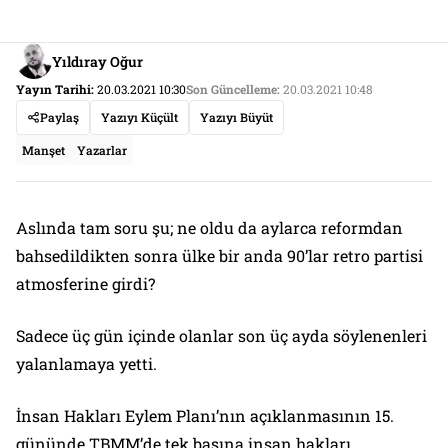
Yıldıray Oğur
Yayın Tarihi:
20.03.2021 10:30
Son Güncelleme:
20.03.2021 10:48
Paylaş
Yazıyı Küçült
Yazıyı Büyüt
Manşet
Yazarlar
Aslında tam soru şu; ne oldu da aylarca reformdan
bahsedildikten sonra ülke bir anda 90’lar retro partisi
atmosferine girdi?
Sadece üç gün içinde olanlar son üç ayda söylenenleri
yalanlamaya yetti.
İnsan Hakları Eylem Planı’nın açıklanmasının 15.
gününde TBMM’de tek başına insan hakları