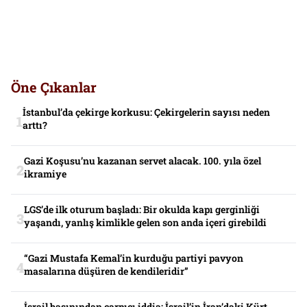
Öne Çıkanlar
İstanbul’da çekirge korkusu: Çekirgelerin sayısı neden
arttı?
Gazi Koşusu’nu kazanan servet alacak. 100. yıla özel
ikramiye
LGS’de ilk oturum başladı: Bir okulda kapı gerginliği
yaşandı, yanlış kimlikle gelen son anda içeri girebildi
“Gazi Mustafa Kemal’in kurduğu partiyi pavyon
masalarına düşüren de kendileridir”
İsrail basınından çarpıcı iddia: İsrail’in İran’daki Kürt