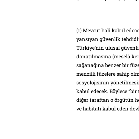
(1) Mevcut hali kabul ede
yansıyan güvenlik tehdidin
Türkiye’nin ulusal güvenliğ
donatılmasına (meselâ kend
sağanağına benzer bir füz
menzilli füzelere sahip ol
sosyolojisinin yönetilmesin
kabul edecek. Böylece “bir 
diğer taraftan o örgütün 
ve habitatı kabul eden dev