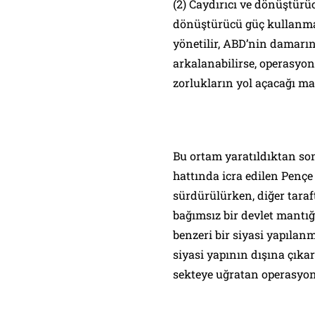
(2) Caydırıcı ve dönüştürü
dönüştürücü güç kullanman
yönetilir, ABD’nin damarın
arkalanabilirse, operasyon
zorlukların yol açacağı mal
Bu ortam yaratıldıktan sonr
hattında icra edilen Pençe 
sürdürülürken, diğer taraf
bağımsız bir devlet mantığı
benzeri bir siyasi yapıla
siyasi yapının dışına çıka
sekteye uğratan operasyonel