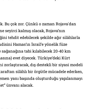
cek. Bu çok zor. Çünkü o zaman Rojava'dan
e seyirci kalmış olacak,
Rojava’nın
ini tehdit edebilecek şekilde ağır silâhlarla
isini Hamas’ın İsrail’e yönelik füze
e sağanağına tabi kılabilecek 20-40 km
masına) evet diyecek. Türkiye’deki Kürt
i zorlaştıracak, dış destekli bir siyasi modeli
taraftan silâhlı bir örgütle mücadele ederken,
hemen yanı başında oluşturduğu yapılanmayı
let” ünvanı alacak.