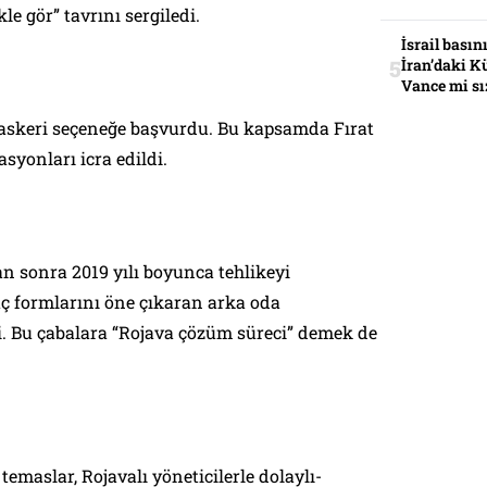
e gör” tavrını sergiledi.
İsrail basın
İran’daki K
Vance mi sı
a askeri seçeneğe başvurdu. Bu kapsamda Fırat
syonları icra edildi.
n sonra 2019 yılı boyunca tehlikeyi
 formlarını öne çıkaran arka oda
i. Bu çabalara “Rojava çözüm süreci” demek de
emaslar, Rojavalı yöneticilerle dolaylı-