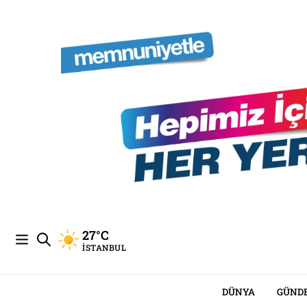
27°C
İSTANBUL
DÜNYA
GÜND