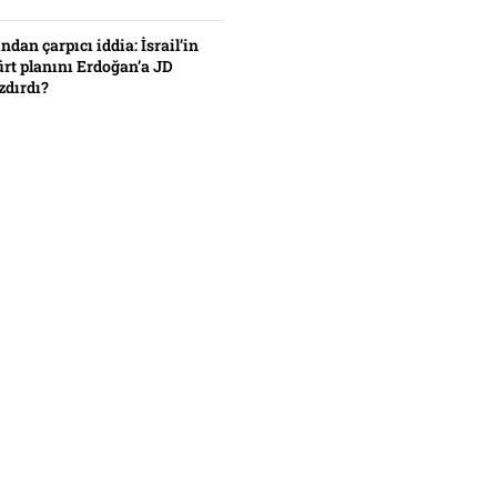
ından çarpıcı iddia: İsrail’in
ürt planını Erdoğan’a JD
zdırdı?