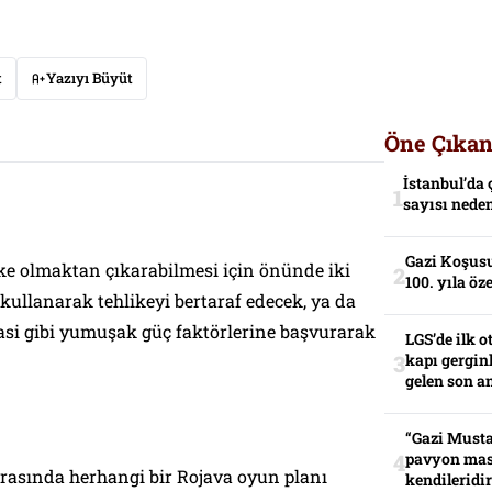
t
Yazıyı Büyüt
Öne Çıkan
İstanbul’da 
sayısı neden
Gazi Koşusu
ike olmaktan çıkarabilmesi için önünde iki
100. yıla öz
 kullanarak tehlikeyi bertaraf edecek, ya da
asi gibi yumuşak güç faktörlerine başvurarak
LGS’de ilk o
kapı gerginl
gelen son an
“Gazi Musta
pavyon mas
 arasında herhangi bir Rojava oyun planı
kendileridir