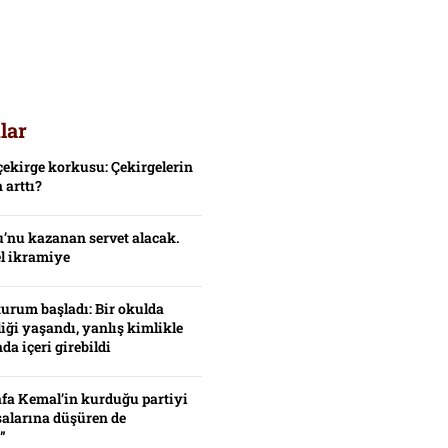
lar
çekirge korkusu: Çekirgelerin
 arttı?
’nu kazanan servet alacak.
el ikramiye
turum başladı: Bir okulda
iği yaşandı, yanlış kimlikle
da içeri girebildi
fa Kemal’in kurduğu partiyi
alarına düşüren de
”