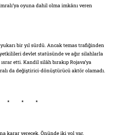
 İmralı’ya oyuna dahil olma imkânı veren
yukarı bir yıl sürdü. Ancak temas trafiğinden
etkilileri devlet statüsünde ve ağır silahlarla
srar etti. Kandil silâh bırakıp Rojava’ya
alı da değiştirici-dönüştürücü aktör olamadı.
* * *
a karar verecek. Önünde iki yol var.