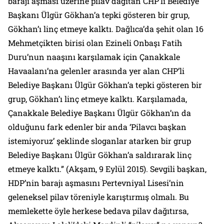
barajı aşması üzerine pilav dağıtan CHP’li Belediye
Başkanı Ülgür Gökhan’a tepki gösteren bir grup,
Gökhan’ı linç etmeye kalktı. Dağlıca’da şehit olan 16
Mehmetçikten birisi olan Ezineli Onbaşı Fatih
Duru’nun naaşını karşılamak için Çanakkale
Havaalanı’na gelenler arasında yer alan CHP’li
Belediye Başkanı Ülgür Gökhan’a tepki gösteren bir
grup, Gökhan’ı linç etmeye kalktı. Karşılamada,
Çanakkale Belediye Başkanı Ülgür Gökhan’ın da
olduğunu fark edenler bir anda ‘Pilavcı başkan
istemiyoruz’ şeklinde sloganlar atarken bir grup
Belediye Başkanı Ülgür Gökhan’a saldırarak linç
etmeye kalktı.” (
Akşam
, 9 Eylül 2015). Sevgili başkan,
HDP’nin barajı aşmasını Pertevniyal Lisesi’nin
geleneksel pilav töreniyle karıştırmış olmalı. Bu
memlekette öyle herkese bedava pilav dağıtırsa,