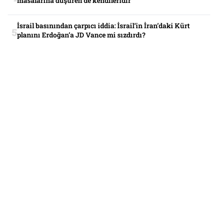
masalarına düşüren de kendileridir”
İsrail basınından çarpıcı iddia: İsrail’in İran’daki Kürt
planını Erdoğan’a JD Vance mi sızdırdı?