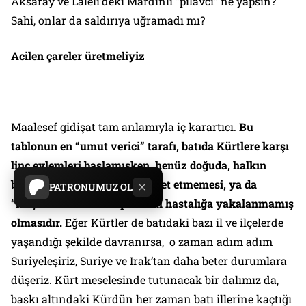
Aksaray ve Laleli’deki Mardinli “pilavcı” ne yapsın?
Sahi, onlar da saldırıya uğramadı mı?
Acilen çareler üretmeliyiz
Maalesef gidişat tam anlamıyla iç karartıcı.
Bu
tablonun en “umut verici” tarafı, batıda Kürtlere karşı
linç eylemleri başlamışken, henüz doğuda, halkın
böyle sapıkça eylemlere rağbet etmemesi, ya da
PATRONUMUZ OL
“ırkçılık” denilen o toplumsal hastalığa yakalanmamış
olmasıdır.
Eğer Kürtler de batıdaki bazı il ve ilçelerde
yaşandığı şekilde davranırsa, o zaman adım adım
Suriyeleşiriz, Suriye ve Irak’tan daha beter durumlara
düşeriz. Kürt meselesinde tutunacak bir dalımız da,
baskı altındaki Kürdün her zaman batı illerine kaçtığı