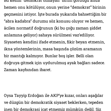
Bu kesim “demokrat olmayan” birini gördüğü anda
hemen onu kötülüyor, onun yerine “demokrat” birinin
geçmesini istiyor. İşte burada yukarıda bahsettiğim bir
“abra kadabra” durumu söz konusu oluyor ve hemen,
âcilen normatif doğrunun (ki bu çoğu zaman şiddet
anlamına geliyor) sahaya sürülmesi vaz’ediliyor.
Siyaseten kendini ifade etmenin, fikir beyan etmenin,
ikna yöntemlerinin, masa başında çözüm aramanın
bir mantığı kalmıyor. Bunlar boş işler. Belli olan
doğruya gitmek için uydurulmuş ayak bağları sadece.
Zaman kaybından ibaret.
Oysa Tayyip Erdoğan ile AKP’ye kızar, onları aşağılar
ve düzgün bir demokratik siyaset beklerken, tepeden
inen bir demokrasi icat etmemiz mümkün değil. Siz