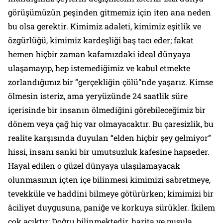
görüşümüzün peşinden gitmemiz için iten ana neden
bu olsa gerektir. Kimimiz adaleti, kimimiz eşitlik ve
özgürlüğü, kimimiz kardeşliği baş tacı eder; fakat
hemen hiçbir zaman kafamızdaki ideal dünyaya
ulaşamayıp, hep istemediğimiz ve kabul etmekte
zorlandığımız bir “gerçekliğin çölü”nde yaşarız. Kimse
ölmesin isteriz, ama yeryüzünde 24 saatlik süre
içerisinde bir insanın ölmediğini görebileceğimiz bir
dönem veya çağ hiç var olmayacaktır. Bu çaresizlik, bu
realite karşısında duyulan “elden hiçbir şey gelmiyor”
hissi, insanı sanki bir umutsuzluk kafesine hapseder.
Hayal edilen o güzel dünyaya ulaşılamayacak
olunmasının içten içe bilinmesi kimimizi sabretmeye,
tevekküle ve haddini bilmeye götürürken; kimimizi bir
âciliyet duygusuna, paniğe ve korkuya sürükler. İkilem
çok açıktır: Doğru bilinmektedir, harita ve pusula