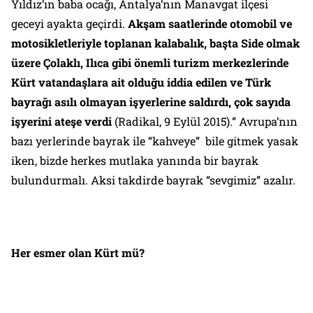
Yıldız’ın baba ocağı, Antalya’nın Manavgat ilçesi
geceyi ayakta geçirdi.
Akşam saatlerinde otomobil ve
motosikletleriyle toplanan kalabalık, başta Side olmak
üzere Çolaklı, Ilıca gibi önemli turizm merkezlerinde
Kürt vatandaşlara ait olduğu iddia
edilen ve Türk
bayrağı asılı olmayan işyerlerine saldırdı, çok sayıda
işyerini ateşe verdi
(
Radikal
, 9 Eylül 2015).” Avrupa’nın
bazı yerlerinde bayrak ile “kahveye” bile gitmek yasak
iken, bizde herkes mutlaka yanında bir bayrak
bulundurmalı. Aksi takdirde bayrak “sevgimiz” azalır.
Her esmer olan Kürt mü?