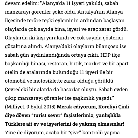
devam edelim:
“
Alanya’da 11 işyeri yakıldı, sabah
manzarayı görenler şoke oldu. Antalya’nın Alanya
ilçesinde teröre tepki eyleminin ardından başlayan
olaylarda çok sayıda bina, işyeri ve araç zarar gördü.
Olaylarda iki kişi yaralandı ve çok sayıda gösterici
gözaltına alındı
.
Alanya’daki olayların bilançosu ise
sabah gün aydınlandığında ortaya çıktı. HDP ilçe
başkanlığı binası, restoran, butik, market ve bir apart
otelin de aralarında bulunduğu 11 işyeri ile bir
otomobil ve motosiklette zarar olduğu görüldü.
Çevredeki binalarda da hasarlar oluştu. Sabah evden
çıkıp manzarayı görenler ise şaşkınlık yaşadı.”
(
Milliyet
, 9 Eylül 2015)
Merak ediyorum, Koreliyi Çinli
diye döven “turist sever” faşistlerimiz, yanlışlıkla
Türklere ait ev ve işyerlerini de yakmış olmasınlar!
Yine de diyorum, acaba bir “şive” kontrolü yapma