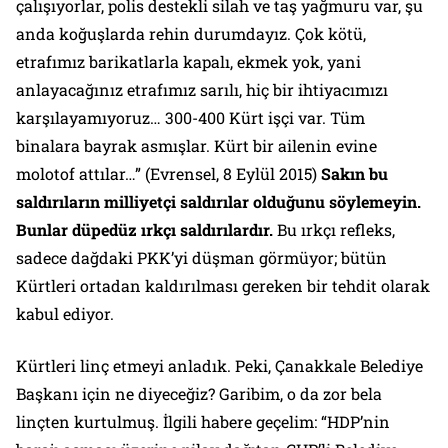
çalışıyorlar, polis destekli silah ve taş yağmuru var, şu
anda koğuşlarda rehin durumdayız. Çok kötü,
etrafımız barikatlarla kapalı, ekmek yok, yani
anlayacağınız etrafımız sarılı, hiç bir ihtiyacımızı
karşılayamıyoruz… 300-400 Kürt işçi var. Tüm
binalara bayrak asmışlar. Kürt bir ailenin evine
molotof attılar…” (
Evrensel
, 8 Eylül 2015)
Sakın bu
saldırıların milliyetçi saldırılar olduğunu söylemeyin.
Bunlar düpedüz ırkçı saldırılardır.
Bu ırkçı refleks,
sadece dağdaki PKK’yi düşman görmüyor; bütün
Kürtleri ortadan kaldırılması gereken bir tehdit olarak
kabul ediyor.
Kürtleri linç etmeyi anladık. Peki, Çanakkale Belediye
Başkanı için ne diyeceğiz? Garibim, o da zor bela
linçten kurtulmuş. İlgili habere geçelim: “HDP’nin