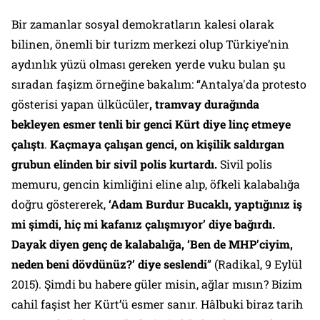
Bir zamanlar sosyal demokratların kalesi olarak
bilinen, önemli bir turizm merkezi olup Türkiye’nin
aydınlık yüzü olması gereken yerde vuku bulan şu
sıradan faşizm örneğine bakalım: “Antalya'da protesto
gösterisi yapan ülkücüler
, tramvay durağında
bekleyen esmer tenli bir genci Kürt diye linç etmeye
çalıştı
.
Kaçmaya çalışan genci, on kişilik saldırgan
grubun elinden bir sivil polis kurtardı.
Sivil polis
memuru, gencin kimliğini eline alıp, öfkeli kalabalığa
doğru göstererek,
‘Adam Burdur Bucaklı, yaptığınız iş
mi şimdi, hiç mi kafanız çalışmıyor’ diye bağırdı.
Dayak diyen genç de kalabalığa, ‘Ben de MHP'ciyim,
neden beni dövdünüz?’ diye seslendi
” (
Radikal
, 9 Eylül
2015). Şimdi bu habere güler misin, ağlar mısın? Bizim
cahil faşist her Kürt’ü esmer sanır. Hâlbuki biraz tarih