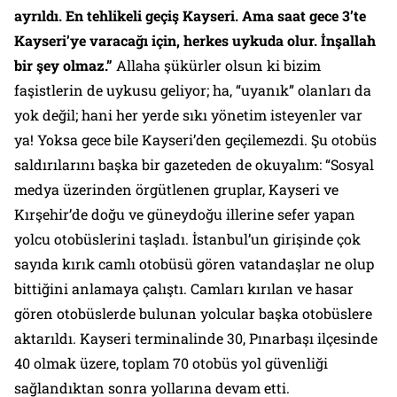
ayrıldı. En tehlikeli geçiş Kayseri. Ama saat gece 3’te
Kayseri’ye varacağı için, herkes uykuda olur. İnşallah
bir şey olmaz.”
Allaha şükürler olsun ki bizim
faşistlerin de uykusu geliyor; ha, “uyanık” olanları da
yok değil; hani her yerde sıkı yönetim isteyenler var
ya! Yoksa gece bile Kayseri’den geçilemezdi. Şu otobüs
saldırılarını başka bir gazeteden de okuyalım: “Sosyal
medya üzerinden örgütlenen gruplar, Kayseri ve
Kırşehir’de doğu ve güneydoğu illerine sefer yapan
yolcu otobüslerini taşladı. İstanbul’un girişinde çok
sayıda kırık camlı otobüsü gören vatandaşlar ne olup
bittiğini anlamaya çalıştı. Camları kırılan ve hasar
gören otobüslerde bulunan yolcular başka otobüslere
aktarıldı. Kayseri terminalinde 30, Pınarbaşı ilçesinde
40 olmak üzere, toplam 70 otobüs yol güvenliği
sağlandıktan sonra yollarına devam etti.