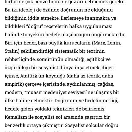
birbirine çok benzediğini de göz ardı etmemek gerekir.
Bu iki ideoloji de özünde doğrunun ne olduğunu
bildiğinin iddia etmekte, ilerlemeye inanmakta ve
bildikleri “doğru” reçetelerin halka uygulanması
halinde topyekûn hedefe ulaşılacağını öngörmektedir.
Biri için hedef, bazı büyük kurucuların (Marx, Lenin,
Stalin) şekillendirdiği sistematik bir teorinin
rehberliğinde, sömürünün olmadığı, eşitlikçi ve
özgürlükçü bir sosyalist dünya inşa etmek; diğeri
içinse, Atatürk’ün koyduğu (daha az teorik, daha
ampirik) çerçeve içerisinde, aydınlanmış, çağdaş,
modern, “muasır medeniyet seviyesi”ne ulaşmış bir
ülke haline gelmektir. Doğrunun ve hedefin netliği,
hedefe giden yoldaki teknikleri de belirlemiş;
Kemalizm ile sosyalist sol arasında şaşırtıcı bir
benzerlik ortaya çıkmıştır. Sosyalist solcular doğru