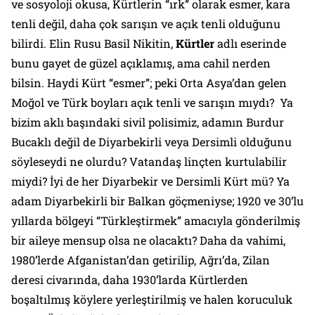
ve sosyoloji okusa, Kürtlerin “ırk” olarak esmer, kara
tenli değil, daha çok sarışın ve açık tenli olduğunu
bilirdi. Elin Rusu Basil Nikitin,
Kürtler
adlı eserinde
bunu gayet de güzel açıklamış, ama cahil nerden
bilsin. Haydi Kürt “esmer”; peki Orta Asya’dan gelen
Moğol ve Türk boyları açık tenli ve sarışın mıydı? Ya
bizim aklı başındaki sivil polisimiz, adamın Burdur
Bucaklı değil de Diyarbekirli veya Dersimli olduğunu
söyleseydi ne olurdu? Vatandaş linçten kurtulabilir
miydi? İyi de her Diyarbekir ve Dersimli Kürt mü? Ya
adam Diyarbekirli bir Balkan göçmeniyse; 1920 ve 30’lu
yıllarda bölgeyi “Türkleştirmek” amacıyla gönderilmiş
bir aileye mensup olsa ne olacaktı? Daha da vahimi,
1980’lerde Afganistan’dan getirilip, Ağrı’da, Zilan
deresi civarında, daha 1930’larda Kürtlerden
boşaltılmış köylere yerleştirilmiş ve halen koruculuk