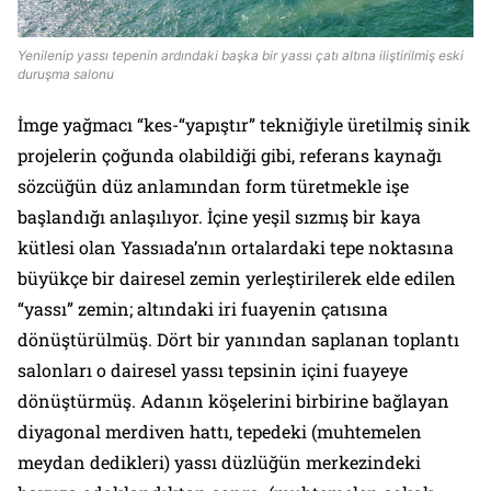
Yenilenip yassı tepenin ardındaki başka bir yassı çatı altına iliştirilmiş eski
duruşma salonu
İmge yağmacı “kes-“yapıştır” tekniğiyle üretilmiş sinik
projelerin çoğunda olabildiği gibi, referans kaynağı
sözcüğün düz anlamından form türetmekle işe
başlandığı anlaşılıyor. İçine yeşil sızmış bir kaya
kütlesi olan Yassıada’nın ortalardaki tepe noktasına
büyükçe bir dairesel zemin yerleştirilerek elde edilen
“
yassı
” zemin; altındaki iri fuayenin çatısına
dönüştürülmüş. Dört bir yanından saplanan toplantı
salonları o dairesel yassı tepsinin içini fuayeye
dönüştürmüş. Adanın köşelerini birbirine bağlayan
diyagonal merdiven hattı, tepedeki (muhtemelen
meydan dedikleri) yassı düzlüğün merkezindeki