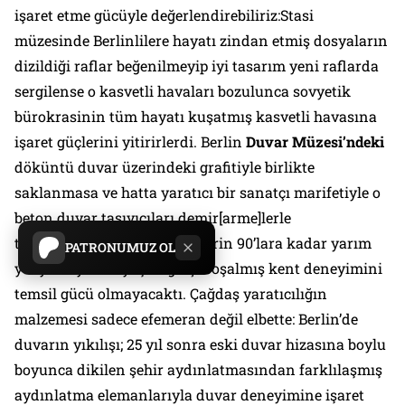
işaret etme gücüyle değerlendirebiliriz:Stasi
müzesinde Berlinlilere hayatı zindan etmiş dosyaların
dizildiği raflar beğenilmeyip iyi tasarım yeni raflarda
sergilense o kasvetli havaları bozulunca sovyetik
bürokrasinin tüm hayatı kuşatmış kasvetli havasına
işaret güçlerini yitirirlerdi. Berlin
Duvar Müzesi’ndeki
döküntü duvar üzerindeki grafitiyle birlikte
saklanmasa ve hatta yaratıcı bir sanatçı marifetiyle o
beton duvar taşıyıcıları demir[
arme
]lerle
tamamlanmasaydı Berlin’lilerin 90’lara kadar yarım
PATRONUMUZ OL
yüzyıl boyunca yaşadığı içi boşalmış kent deneyimini
temsil gücü olmayacaktı. Çağdaş yaratıcılığın
malzemesi sadece efemeran değil elbette: Berlin’de
duvarın yıkılışı; 25 yıl sonra eski duvar hizasına boylu
boyunca dikilen şehir aydınlatmasından farklılaşmış
aydınlatma elemanlarıyla duvar deneyimine işaret