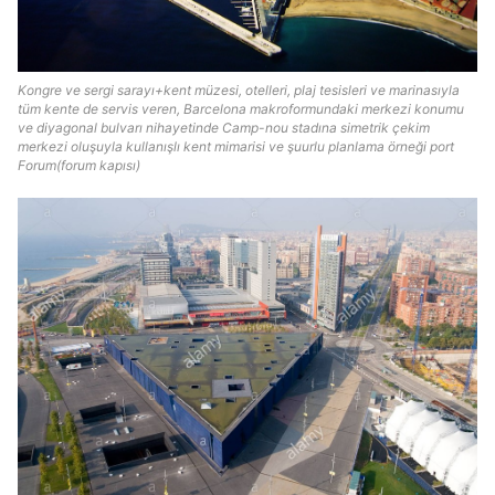
Kongre ve sergi sarayı+kent müzesi, otelleri, plaj tesisleri ve marinasıyla
tüm kente de servis veren, Barcelona makroformundaki merkezi konumu
ve diyagonal bulvarı nihayetinde Camp-nou stadına simetrik çekim
merkezi oluşuyla kullanışlı kent mimarisi ve şuurlu planlama örneği port
Forum(forum kapısı)