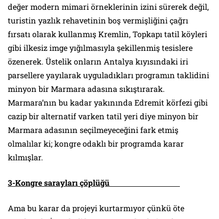
değer modern mimari örneklerinin izini sürerek değil,
turistin yazlık rehavetinin boş vermişliğini çağrı
fırsatı olarak kullanmış
Kremlin
,
Topkapı
tatil köyleri
gibi ilkesiz imge yığılmasıyla şekillenmiş tesislere
özenerek. Üstelik onların Antalya kıyısındaki iri
parsellere yayılarak uyguladıkları programın taklidini
minyon bir Marmara adasına sıkıştırarak.
Marmara’nın bu kadar yakınında Edremit körfezi gibi
cazip bir alternatif varken tatil yeri diye minyon bir
Marmara adasının seçilmeyeceğini fark etmiş
olmalılar ki; kongre odaklı bir programda karar
kılmışlar.
3-Kongre sarayları çöplüğü
Ama bu karar da projeyi kurtarmıyor çünkü öte