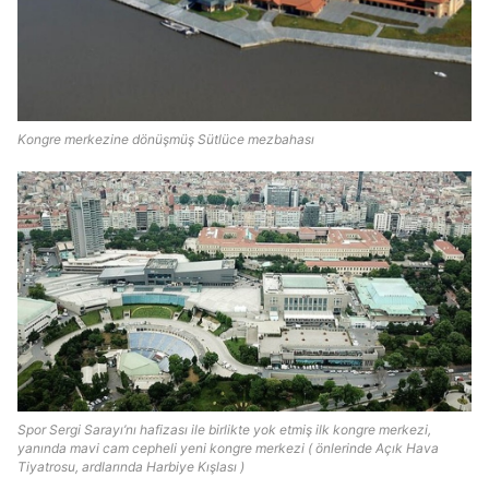
Kongre merkezine dönüşmüş Sütlüce mezbahası
Spor Sergi Sarayı’nı hafizası ile birlikte yok etmiş ilk kongre merkezi,
yanında mavi cam cepheli yeni kongre merkezi ( önlerinde Açık Hava
Tiyatrosu, ardlarında Harbiye Kışlası )