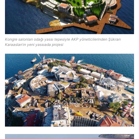
Kongre salonları odağı yassı tepesiyle AKP yöneticilerinden Şükran
Karaaslan’ın yeni yassıada projesi