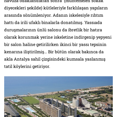
havuza odaklandıktan sonra (muhtemelen sokak
diyecekleri şekilde) kütleleriyle farklılaşan yapıların
arasında sönümleniyor. Adanın iskelesiyle rıhtım
hattı da irili ufaklı binalarla donatılmış. Yassıada
duruşmalarının ünlü salonu da ibretlik bir hatıra
olarak korunmak yerine iskeletine indirgenip yepyeni
bir salon haline getirilirken ikinci bir yassı tepsinin
kenarına iliştirilmiş… Bir bütün olarak bakınca da
akla Antalya sahil çizgisindeki kumsala yaslanmış
tatil köylerini getiriyor.