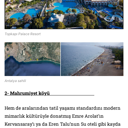
Topkapı Palace Resort
Antalya sahili
2- Mahrumiyet köyü
Hem de aralarından tatil yaşamı standardını modern
mimarlık kültürüyle donatmış
Emre Arolat
’ın
Kervansaray
’ı ya da
Eren Talu
’nun
Su
oteli gibi kayda