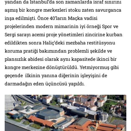
yandan da İstanbul’da son zamanlarda israf sınırını
aşmış bir kongre merkezleri stoku zaten savurganca
inşa edilmişti. Önce 40’ların Maçka vadisi
projelerinden modern mimarinin iyi örneği
Spor ve
Sergi sarayı
acemi proje yönetimleri zincirine kurban
edildikten sonra Haliç’deki mezbaha restitüsyonu
koruma pratiği bakımından problemli şekilde ve
plansızlık abidesi olarak aynı kapasitede ikinci bir
kongre merkezine dönüştürüldü. Yetmiyormuş gibi
geçende ilkinin yanına diğerinin işleyişini de
darmadağın eden üçüncüsü yapıldı.