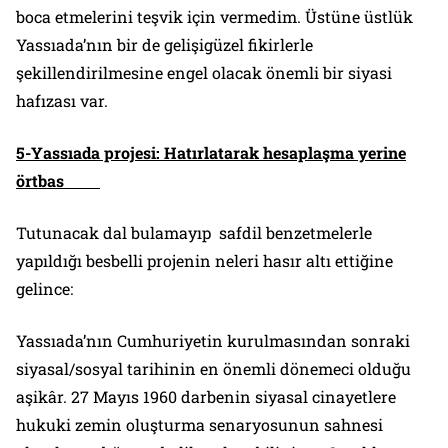
boca etmelerini teşvik için vermedim. Üstüne üstlük
Yassıada’nın bir de gelişigüzel fikirlerle
şekillendirilmesine engel olacak önemli bir siyasi
hafızası var.
5-Yassıada projesi: Hatırlatarak hesaplaşma yerine
örtbas
Tutunacak dal bulamayıp safdil benzetmelerle
yapıldığı besbelli projenin neleri hasır altı ettiğine
gelince:
Yassıada’nın Cumhuriyetin kurulmasından sonraki
siyasal/sosyal tarihinin en önemli dönemeci olduğu
aşikâr. 27 Mayıs 1960 darbenin siyasal cinayetlere
hukuki zemin oluşturma senaryosunun sahnesi