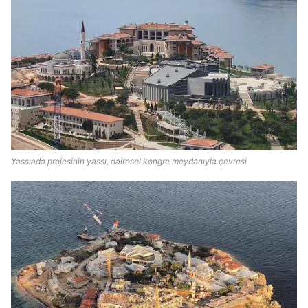
Yassıada projesinin yassı, dairesel kongre meydanıyla çevresi