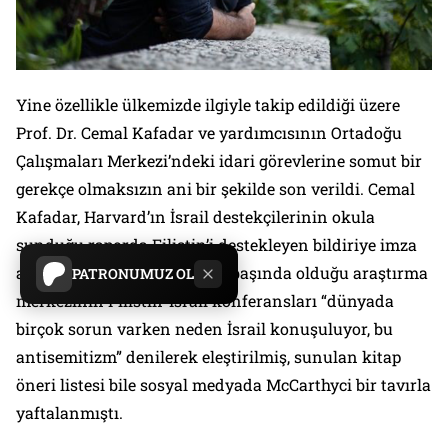
Yine özellikle ülkemizde ilgiyle takip edildiği üzere
Prof. Dr. Cemal Kafadar ve yardımcısının Ortadoğu
Çalışmaları Merkezi’ndeki idari görevlerine somut bir
gerekçe olmaksızın ani bir şekilde son verildi. Cemal
Kafadar, Harvard’ın İsrail destekçilerinin okula
sunduğu raporda Filistin’i destekleyen bildiriye imza
attığı için hedef gösterilmiş, başında olduğu araştırma
PATRONUMUZ OL
merkezinin Filistin-İsrail konferansları “dünyada
birçok sorun varken neden İsrail konuşuluyor, bu
antisemitizm” denilerek eleştirilmiş, sunulan kitap
öneri listesi bile sosyal medyada McCarthyci bir tavırla
yaftalanmıştı.