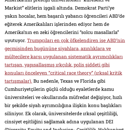
Markist” elitlerin işgali altında. Demokrat Parti’ye
yakın hocalar, hem başarılı yabancı öğrencileri ABD’de
eğiterek Amerikalıları işlerinden ediyor hem de
Amerika’nın en zeki öğrencilerini “solcu masallarla”
uyutuyor.
Trumpçıları en çok öfkelendiren ise ABD’nin
geçmişinden bugününe siyahlara, azınlıklara ve
mültecilere karşı uygulanan sistematik ayrımcılıkları
tartışan, yapısallaşmış ırkçılık, polis şiddeti gibi
konuları önceleyen “critical race theory” (ırksal kritik
tartışmalar).
Bu nedenle, Texas ve Florida gibi
Cumhuriyetçilerin güçlü olduğu eyaletlerde kamu
üniversiteleri ve okullarında müfredat değişiyor, hızlı
bir şekilde siyah ayrımcılığına ilişkin konu başlıkları
siliniyor. Ek olarak, üniversitelerde ırksal çeşitliliği,
cinsiyet eşitliğini sağlamak adına uygulanan DEI
(Diversity, Equity and Inclusion- Çeşitlilik, Hakkaniyet