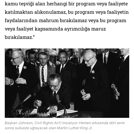
kamu teşviği alan herhangi bir program veya faaliyete
katılmaktan alıkonulamaz, bu program veya faaliyetin
faydalarından mahrum bırakılamaz veya bu program
veya faaliyet kapsamında ayrımcılığa maruz
bırakılamaz.”
Başkan Johnson, Civil Rights Act’i imzalıyor. Hemen arkasında dört sene
sonra suikaste uğrayacak olan Martin Luther King Jr.