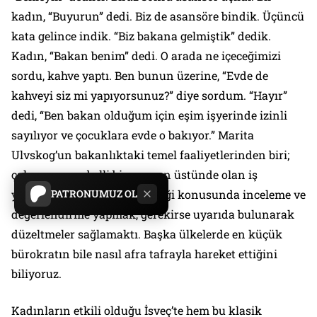
kadın, “Buyurun” dedi. Biz de asansöre bindik. Üçüncü
kata gelince indik. “Biz bakana gelmiştik” dedik.
Kadın, “Bakan benim” dedi. O arada ne içeceğimizi
sordu, kahve yaptı. Ben bunun üzerine, “Evde de
kahveyi siz mi yapıyorsunuz?” diye sordum. “Hayır”
dedi, “Ben bakan olduğum için eşim işyerinde izinli
sayılıyor ve çocuklara evde o bakıyor.” Marita
Ulvskog’un bakanlıktaki temel faaliyetlerinden biri;
çalışan sayısı belli bir sayının üstünde olan iş
yerlerinde kadın-erkek eşitliği konusunda inceleme ve
PATRONUMUZ OL
değerlendirme yapmak, gerekirse uyarıda bulunarak
düzeltmeler sağlamaktı. Başka ülkelerde en küçük
bürokratın bile nasıl afra tafrayla hareket ettiğini
biliyoruz.
Kadınların etkili olduğu İsveç’te hem bu klasik