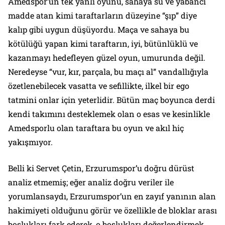
Amedspor’un tek yanlı oyunu, sahaya su ve yabancı
madde atan kimi taraftarların düzeyine “şıp” diye
kalıp gibi uygun düşüyordu. Maça ve sahaya bu
kötülüğü yapan kimi taraftarın, iyi, bütünlüklü ve
kazanmayı hedefleyen güzel oyun, umurunda değil.
Neredeyse “vur, kır, parçala, bu maçı al” vandallığıyla
özetlenebilecek vasatta ve sefillikte, ilkel bir ego
tatmini onlar için yeterlidir. Bütün maç boyunca derdi
kendi takımını desteklemek olan o esas ve kesinlikle
Amedsporlu olan taraftara bu oyun ve akıl hiç
yakışmıyor.
Belli ki Servet Çetin, Erzurumspor’u doğru dürüst
analiz etmemiş; eğer analiz doğru veriler ile
yorumlansaydı, Erzurumspor’un en zayıf yanının alan
hakimiyeti olduğunu görür ve özellikle de bloklar arası
boşlukları fark ederek, o boşlukları değerlendirmek