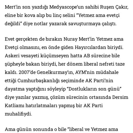
Mert’in son yazdığı Medyascope’un sahibi Ruşen Çakır,
eline bir kova alıp bu linç selini “Yetmez ama evetçi
değildi” diye notlar yazarak savuşturmaya çalıştı.
Evet gerçekten de bırakın Nuray Mert’in Yetmez ama
Evetçi olmasını, en önde giden Hayırcılardan biriydi.
Askeri vesayeti küçümseyen hatta AB sürecine bile
şüpheyle bakan biriydi, her dönem liberal nefreti taze
kaldı. 2007’de Genelkurmay’ın, AYM’nin müdahale
ettiği Cumhurbaşkanlığı seçiminde AK Parti’nin
dayatma yaptığını söyleyip “Dostlukların son günü”
diye yazılar yazmış, çözüm sürecinin ortasında Dersim
Katliamı hatırlatmaları yapmış bir AK Parti
muhalifiydi.
Ama günün sonunda o bile “liberal ve Yetmez ama