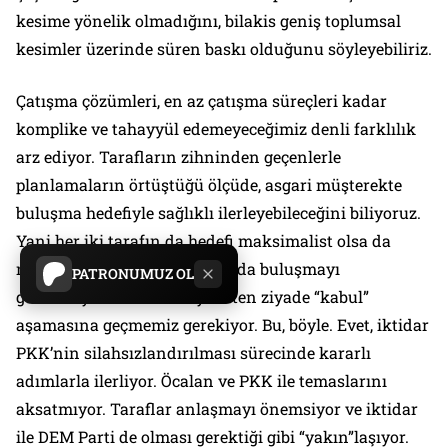
kesime yönelik olmadığını, bilakis geniş toplumsal
kesimler üzerinde süren baskı olduğunu söyleyebiliriz.
Çatışma çözümleri, en az çatışma süreçleri kadar
komplike ve tahayyül edemeyeceğimiz denli farklılık
arz ediyor. Tarafların zihninden geçenlerle
planlamaların örtüştüğü ölçüde, asgari müşterekte
buluşma hedefiyle sağlıklı ilerleyebileceğini biliyoruz.
Yani her iki tarafın da hedefi maksimalist olsa da
nihayetinde anlaşma, ortalarda buluşmayı
PATRONUMUZ OL
gerektiriyor. Esasen “hayret”ten ziyade “kabul”
aşamasına geçmemiz gerekiyor. Bu, böyle. Evet, iktidar
PKK’nin silahsızlandırılması sürecinde kararlı
adımlarla ilerliyor. Öcalan ve PKK ile temaslarını
aksatmıyor. Taraflar anlaşmayı önemsiyor ve iktidar
ile DEM Parti de olması gerektiği gibi “yakın”laşıyor.