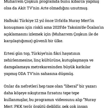
Muharrem Çoşkun programda bunu kibarca yapmış
olsa da Akit TV’nin Arte olmadığını unutmuş.
Halbuki Türkiye 12 yıl önce Urfa’da Nuray Mert’in
konuşması için riskli ama 2025’de Taksim’de Öcalan’ın
açıklamasını izlemek için (Muharrem Çoşkun ile de
karşılaştığımız) güvenli bir ülke.
Ertesi gün top, Türkiye’nin fikri hayatının
zehirlenmesine, linç kültürüne, kutuplaşmaya ve
damgalamaya metrekaresinden büyük katkılar
yapmış ODA TV’nin sahasına düşmüş.
Onlar da nefretleri hep taze olan “liberal” bir yazarı
daha köşeye sıkıştırma fırsatını tepe tepe
kullanmışlar, bu programın videosunu alıp “Nuray
Mert: PKK terör örgütü değildir, pek çok insan