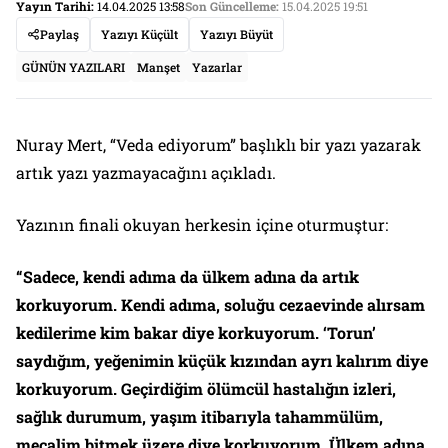
Yayın Tarihi:
14.04.2025 13:58
Son Güncelleme:
15.04.2025 19:51
Paylaş
Yazıyı Küçült
Yazıyı Büyüt
GÜNÜN YAZILARI
Manşet
Yazarlar
Nuray Mert, “Veda ediyorum” başlıklı bir yazı yazarak
artık yazı yazmayacağını açıkladı.
Yazının finali okuyan herkesin içine oturmuştur:
“Sadece, kendi adıma da ülkem adına da artık
korkuyorum. Kendi adıma, soluğu cezaevinde alırsam
kedilerime kim bakar diye korkuyorum. ‘Torun’
saydığım, yeğenimin küçük kızından ayrı kalırım diye
korkuyorum. Geçirdiğim ölümcül hastalığın izleri,
sağlık durumum, yaşım itibarıyla tahammülüm,
mecalim bitmek üzere diye korkuyorum. Ülkem adına,