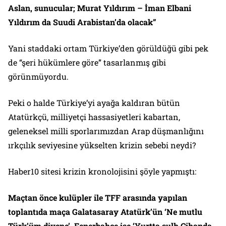
Aslan, sunucular; Murat Yıldırım – İman Elbani
Yıldırım da Suudi Arabistan’da olacak”
Yani staddaki ortam Türkiye’den görüldüğü gibi pek
de “şeri hükümlere göre” tasarlanmış gibi
görünmüyordu.
Peki o halde Türkiye’yi ayağa kaldıran bütün
Atatürkçü, milliyetçi hassasiyetleri kabartan,
geleneksel milli sporlarımızdan Arap düşmanlığını
ırkçılık seviyesine yükselten krizin sebebi neydi?
Haber10 sitesi krizin kronolojisini şöyle yapmıştı:
Maçtan önce kulüpler ile TFF arasında yapılan
toplantıda maça Galatasaray Atatürk’ün ‘Ne mutlu
Türk’üm diyene’, Fenerbahçe ise ‘Yurtta sulh Cihanda