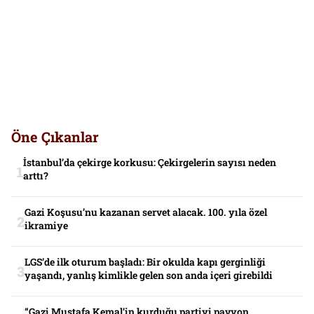
Öne Çıkanlar
İstanbul’da çekirge korkusu: Çekirgelerin sayısı neden
arttı?
Gazi Koşusu’nu kazanan servet alacak. 100. yıla özel
ikramiye
LGS’de ilk oturum başladı: Bir okulda kapı gerginliği
yaşandı, yanlış kimlikle gelen son anda içeri girebildi
“Gazi Mustafa Kemal’in kurduğu partiyi pavyon