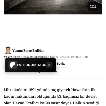
12
Yunus Emre Erdölen
Yayın Tarihi:
30.12.2023 09:38
Son Güncelleme:
30.12.2023 10:18
Paylaş
Yazıyı Küçült
Yazıyı Büyüt
PATRONUMUZ OL
GÜNÜN YAZILARI
Manşet
Yazarlar
Lili’uokalaini 1891 yılında taç giyerek Hawai’nin ilk
kadın hükümdarı olduğunda 53; bağımsız bir devlet
olan Hawai Krallığı ise 98 yaşındaydı. Halkın sevdiği