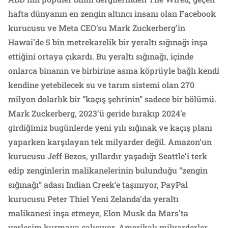
hafta dünyanın en zengin altıncı insanı olan Facebook
kurucusu ve Meta CEO’su Mark Zuckerberg’in
Hawai’de 5 bin metrekarelik bir yeraltı sığınağı inşa
ettiğini ortaya çıkardı. Bu yeraltı sığınağı, içinde
onlarca binanın ve birbirine asma köprüyle bağlı kendi
kendine yetebilecek su ve tarım sistemi olan 270
milyon dolarlık bir “kaçış şehrinin” sadece bir bölümü.
Mark Zuckerberg, 2023’ü geride bırakıp 2024’e
girdiğimiz bugünlerde yeni yılı sığınak ve kaçış planı
yaparken karşılayan tek milyarder değil. Amazon’un
kurucusu Jeff Bezos, yıllardır yaşadığı Seattle’i terk
edip zenginlerin malikanelerinin bulunduğu “zengin
sığınağı” adası Indian Creek’e taşınıyor, PayPal
kurucusu Peter Thiel Yeni Zelanda’da yeraltı
malikanesi inşa etmeye, Elon Musk da Mars’ta
yerleşim kurmaya çalışıyor. Amerikalı milyarderler