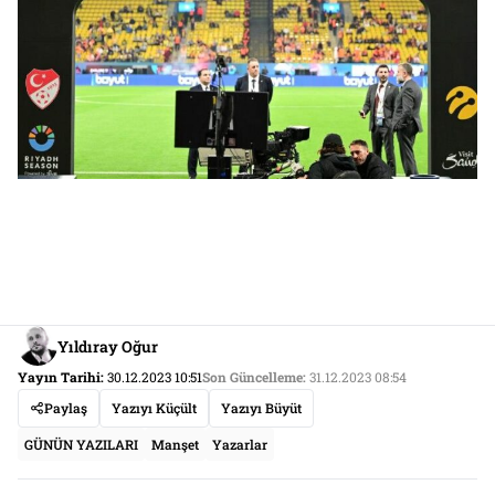
Yıldıray Oğur
Yayın Tarihi:
30.12.2023 10:51
Son Güncelleme:
31.12.2023 08:54
Paylaş
Yazıyı Küçült
Yazıyı Büyüt
GÜNÜN YAZILARI
Manşet
Yazarlar