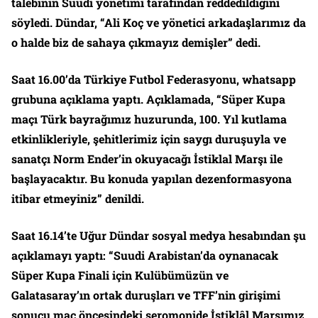
talebinin Suudi yönetimi tarafından reddedildiğini
söyledi. Dündar, “Ali Koç ve yönetici arkadaşlarımız da
o halde biz de sahaya çıkmayız demişler” dedi.
Saat 16.00’da Türkiye Futbol Federasyonu, whatsapp
grubuna açıklama yaptı. Açıklamada, “Süper Kupa
maçı Türk bayrağımız huzurunda, 100. Yıl kutlama
etkinlikleriyle, şehitlerimiz için saygı duruşuyla ve
sanatçı Norm Ender’in okuyacağı İstiklal Marşı ile
başlayacaktır. Bu konuda yapılan dezenformasyona
itibar etmeyiniz” denildi.
Saat 16.14’te Uğur Dündar sosyal medya hesabından şu
açıklamayı yaptı: “Suudi Arabistan’da oynanacak
Süper Kupa Finali için Kulübümüzün ve
Galatasaray’ın ortak duruşları ve TFF’nin girişimi
sonucu maç öncesindeki seromonide İstiklâl Marşımız