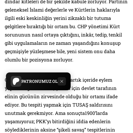
dindar kitleleri de bir şekilde kabule zorluyor. Partinin
geleneksel İslami değerlerle ve Kürtlerin haklarıyla
ilgili eski keskinliğin yerini zikzaklı bir tutuma
gelgitlere bıraktığı bir ortam bu. CHP yönetimi Kürt
sorununun nasıl ortaya çıktığını, inkâr, tedip, tenkil
gibi uygulamaların ne zaman yaşandığını konuşup
geçmişiyle yüzleşmese bile, yeni sistem onu daha
olumlu bir pozisyona zorluyor.
Güvenlik açısından PKK’nın artık içeride eylem
PATRONUMUZ OL
yapamadığı bir ortam, çözüm için devlet tarafının
elinin gücünün zirvesinde olduğu bir ortamı ifade
ediyor. Bu tespiti yapmak için TUSAŞ saldırısını
unutmak gerekmiyor. Ama sonuçta1900’larda
yaşamıyoruz; PKK’yı bitirdiğini iddia edenlerin
söylediklerinin aksine “şikeli savaş” tespitlerinin