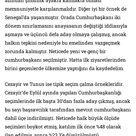
azından şimdilik ayakta kalmakta olması
memnuniyetle karşılanmalıdır. Diğer iyi bir örnek de
Senegal’da yaşanmıştır. Orada Cumhurbaşkanı iki
dönem sınırlamasını anayasanın değiştiği iddiasıyla
aşmaya ve üçüncü defa aday olmaya çalışmış, ancak
halkın tepkisi nedeniyle bu emelinden vazgeçmek
zorunda kalmıştır. Neticede yeni ve genç bir
cumhurbaşkanı seçilmiştir. Hatta ilk ziyaretlerinden
birini geçenlerde ülkemize yaptığını da kaydedelim.
Cezayir ve Tunus ise tipik seçim çalma örnekleridir.
Cezayir’de Eylül ayında yapılan Cumhurbaşkanlığı
seçimlerinde ilk başta 30’dan fazla aday çıkmış, ancak
bu sayı başsavcılık tarafından mevcut cumhurbaşkanı
dahil üçe indirilmişti. Neticede halk büyük ölçüde
seçimleri boykot etmiş, katılım ilk önce %48 olarak
ilan edilmiş, sonra %23,3’e düşürülmüştü.