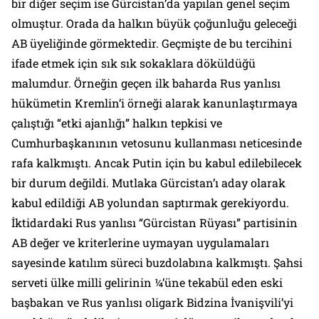
bir diğer seçim ise Gürcistan’da yapılan genel seçim
olmuştur. Orada da halkın büyük çoğunluğu geleceği
AB üyeliğinde görmektedir. Geçmişte de bu tercihini
ifade etmek için sık sık sokaklara döküldüğü
malumdur. Örneğin geçen ilk baharda Rus yanlısı
hükümetin Kremlin’i örneği alarak kanunlaştırmaya
çalıştığı “etki ajanlığı” halkın tepkisi ve
Cumhurbaşkanının vetosunu kullanması neticesinde
rafa kalkmıştı. Ancak Putin için bu kabul edilebilecek
bir durum değildi. Mutlaka Gürcistan’ı aday olarak
kabul edildiği AB yolundan saptırmak gerekiyordu.
İktidardaki Rus yanlısı “Gürcistan Rüyası” partisinin
AB değer ve kriterlerine uymayan uygulamaları
sayesinde katılım süreci buzdolabına kalkmıştı. Şahsi
serveti ülke milli gelirinin ¼’üne tekabül eden eski
başbakan ve Rus yanlısı oligark Bidzina İvanişvili’yi