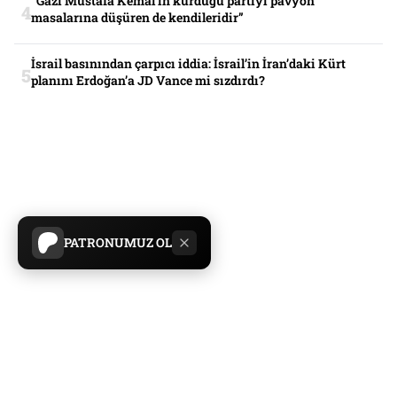
“Gazi Mustafa Kemal’in kurduğu partiyi pavyon
masalarına düşüren de kendileridir”
İsrail basınından çarpıcı iddia: İsrail’in İran’daki Kürt
planını Erdoğan’a JD Vance mi sızdırdı?
PATRONUMUZ OL