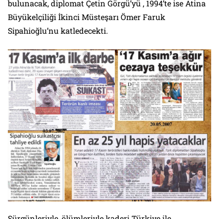
bulunacak, diplomat Çetin Görgü’yü , 1994’te ise Atina
Büyükelçiliği İkinci Müsteşarı Ömer Faruk
Sipahioğlu’nu katledecekti.
Sürgünleriyle, ölümleriyle kaderi Türkiye ile