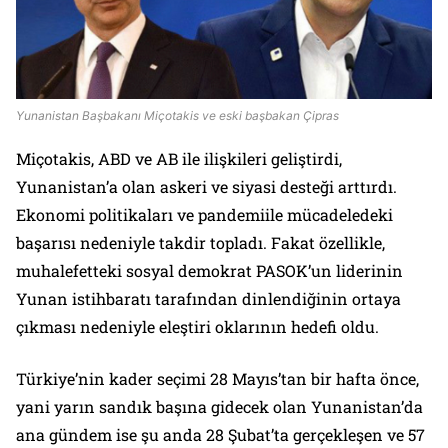
Yunanistan Başbakanı Miçotakis ve eski başbakan Çipras
Miçotakis, ABD ve AB ile ilişkileri geliştirdi,
Yunanistan’a olan askeri ve siyasi desteği arttırdı.
Ekonomi politikaları ve pandemiile mücadeledeki
başarısı nedeniyle takdir topladı. Fakat özellikle,
muhalefetteki sosyal demokrat PASOK’un liderinin
Yunan istihbaratı tarafından dinlendiğinin ortaya
çıkması nedeniyle eleştiri oklarının hedefi oldu.
Türkiye’nin kader seçimi 28 Mayıs’tan bir hafta önce,
yani yarın sandık başına gidecek olan Yunanistan’da
ana gündem ise şu anda 28 Şubat’ta gerçekleşen ve 57