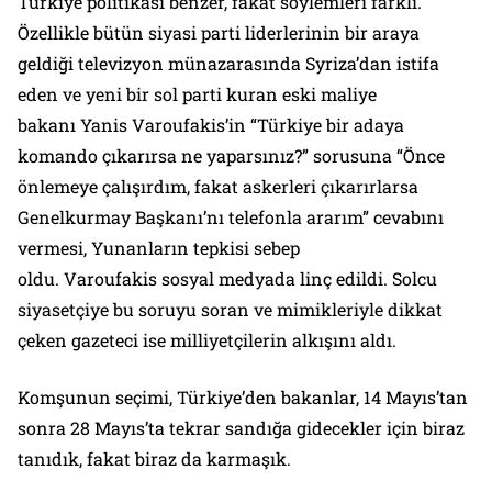
Türkiye politikası benzer, fakat söylemleri farklı.
Özellikle bütün siyasi parti liderlerinin bir araya
geldiği televizyon münazarasında Syriza’dan istifa
eden ve yeni bir sol parti kuran eski maliye
bakanı Yanis Varoufakis’in “Türkiye bir adaya
komando çıkarırsa ne yaparsınız?” sorusuna “Önce
önlemeye çalışırdım, fakat askerleri çıkarırlarsa
Genelkurmay Başkanı’nı telefonla ararım” cevabını
vermesi, Yunanların tepkisi sebep
oldu. Varoufakis sosyal medyada linç edildi. Solcu
siyasetçiye bu soruyu soran ve mimikleriyle dikkat
çeken gazeteci ise milliyetçilerin alkışını aldı.
Komşunun seçimi, Türkiye’den bakanlar, 14 Mayıs’tan
sonra 28 Mayıs’ta tekrar sandığa gidecekler için biraz
tanıdık, fakat biraz da karmaşık.