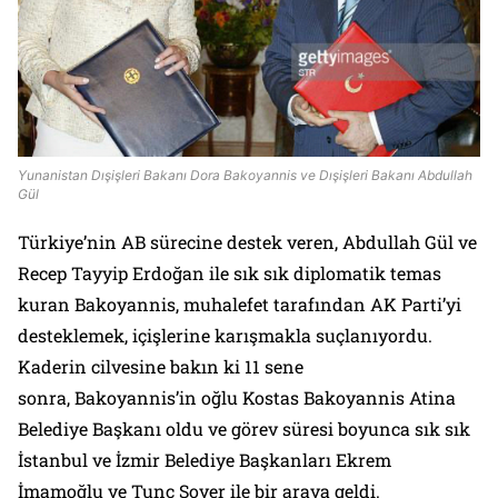
Yunanistan Dışişleri Bakanı Dora Bakoyannis ve Dışişleri Bakanı Abdullah
Gül
Türkiye’nin AB sürecine destek veren, Abdullah Gül ve
Recep Tayyip Erdoğan ile sık sık diplomatik temas
kuran Bakoyannis, muhalefet tarafından AK Parti’yi
desteklemek, içişlerine karışmakla suçlanıyordu.
Kaderin cilvesine bakın ki 11 sene
sonra, Bakoyannis’in oğlu Kostas Bakoyannis Atina
Belediye Başkanı oldu ve görev süresi boyunca sık sık
İstanbul ve İzmir Belediye Başkanları Ekrem
İmamoğlu ve Tunç Soyer ile bir araya geldi.