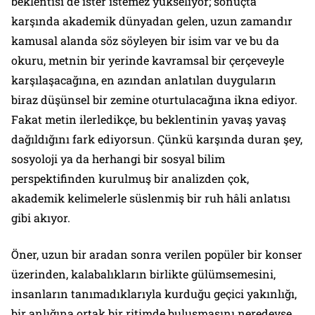
beklentisi de ister istemez yükseliyor; sonuçta
karşında akademik dünyadan gelen, uzun zamandır
kamusal alanda söz söyleyen bir isim var ve bu da
okuru, metnin bir yerinde kavramsal bir çerçeveyle
karşılaşacağına, en azından anlatılan duyguların
biraz düşünsel bir zemine oturtulacağına ikna ediyor.
Fakat metin ilerledikçe, bu beklentinin yavaş yavaş
dağıldığını fark ediyorsun. Çünkü karşında duran şey,
sosyoloji ya da herhangi bir sosyal bilim
perspektifinden kurulmuş bir analizden çok,
akademik kelimelerle süslenmiş bir ruh hâli anlatısı
gibi akıyor.
Öner, uzun bir aradan sonra verilen popüler bir konser
üzerinden, kalabalıkların birlikte gülümsemesini,
insanların tanımadıklarıyla kurduğu geçici yakınlığı,
bir anlığına ortak bir ritimde buluşmasını neredeyse