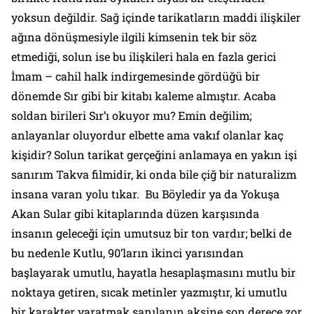
yoksun değildir. Sağ içinde tarikatların maddi ilişkiler
ağına dönüşmesiyle ilgili kimsenin tek bir söz
etmediği, solun ise bu ilişkileri hala en fazla gerici
İmam – cahil halk indirgemesinde gördüğü bir
dönemde Sır gibi bir kitabı kaleme almıştır. Acaba
soldan birileri Sır’ı okuyor mu? Emin değilim;
anlayanlar oluyordur elbette ama vakıf olanlar kaç
kişidir? Solun tarikat gerçeğini anlamaya en yakın işi
sanırım Takva filmidir, ki onda bile çiğ bir naturalizm
insana varan yolu tıkar. Bu Böyledir ya da Yokuşa
Akan Sular gibi kitaplarında düzen karşısında
insanın geleceği için umutsuz bir ton vardır; belki de
bu nedenle Kutlu, 90’ların ikinci yarısından
başlayarak umutlu, hayatla hesaplaşmasını mutlu bir
noktaya getiren, sıcak metinler yazmıştır, ki umutlu
bir karakter yaratmak sanılanın aksine son derece zor