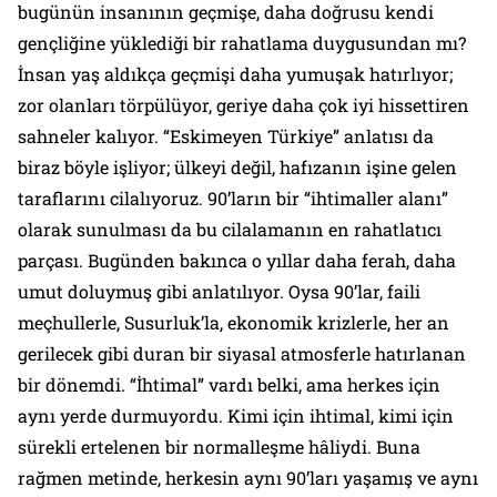
bugünün insanının geçmişe, daha doğrusu kendi
gençliğine yüklediği bir rahatlama duygusundan mı?
İnsan yaş aldıkça geçmişi daha yumuşak hatırlıyor;
zor olanları törpülüyor, geriye daha çok iyi hissettiren
sahneler kalıyor. “Eskimeyen Türkiye” anlatısı da
biraz böyle işliyor; ülkeyi değil, hafızanın işine gelen
taraflarını cilalıyoruz. 90’ların bir “ihtimaller alanı”
olarak sunulması da bu cilalamanın en rahatlatıcı
parçası. Bugünden bakınca o yıllar daha ferah, daha
umut doluymuş gibi anlatılıyor. Oysa 90’lar, faili
meçhullerle, Susurluk’la, ekonomik krizlerle, her an
gerilecek gibi duran bir siyasal atmosferle hatırlanan
bir dönemdi. “İhtimal” vardı belki, ama herkes için
aynı yerde durmuyordu. Kimi için ihtimal, kimi için
sürekli ertelenen bir normalleşme hâliydi. Buna
rağmen metinde, herkesin aynı 90’ları yaşamış ve aynı