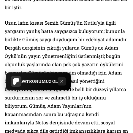
bir iştir.
Uzun lafın kısası Semih Gümüş’ün Kutlu’yla ilgili
yargısını yanlış hatta saygısızca buluyorum; bununla
birlikte Gümüş saygı duyduğum bir edebiyat adamıdır.
Dergâh dergisinin çıktığı yıllarda Gümüş de Adam
Öykü’nün yayın yönetmenliğini üstlenmişti; bugün
olgunluk yaşlarında olan pek çok yazarın öykülerini
basmıştır. Gümüş’le hiç mesaim olmadığı için Adam
Öykü yazarlarıyla ilişkisini nasıl yönettiğini
PATRONUMUZ OL
bilmiyorum; ancak dergicilikte belli bir düzeyi yıllarca
sürdürmenin zor ve zahmetli bir iş olduğunu
biliyorum. Gümüş, Adam Yayınları’nın
kapanmasından sonra bu uğraşına kendi
imkanlarıyla Notos dergisinde devam etti; sosyal
medyada sıkça dile getirdiği imkansızlıklara karşın en