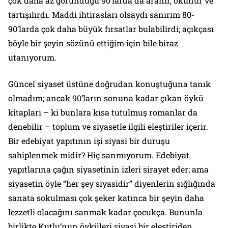
çok daha az göründüğü 90’larda da aranır, okunur ve
tartışılırdı. Maddi ihtirasları olsaydı sanırım 80-
90’larda çok daha büyük fırsatlar bulabilirdi; açıkçası
böyle bir şeyin sözünü ettiğim için bile biraz
utanıyorum.
Güncel siyaset üstüne doğrudan konuştuğuna tanık
olmadım; ancak 90’ların sonuna kadar çıkan öykü
kitapları – ki bunlara kısa tutulmuş romanlar da
denebilir – toplum ve siyasetle ilgili eleştiriler içerir.
Bir edebiyat yapıtının işi siyasi bir duruşu
sahiplenmek midir? Hiç sanmıyorum. Edebiyat
yapıtlarına çağın siyasetinin izleri sirayet eder; ama
siyasetin öyle “her şey siyasidir” diyenlerin sığlığında
sanata sokulması çok şeker katınca bir şeyin daha
lezzetli olacağını sanmak kadar çocukça. Bununla
birlikte Kutlu’nun öyküleri siyasi bir eleştiriden