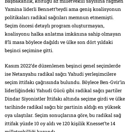
Başbakanlık, koltuğu az milletvekili sayısına rağmen
Yamina liderli Bennett’teydi ama geniş koalisyonun
politikaları radikal sağcıları memnun etmemişti.
Seçim öncesi detaylı program oluşturmayan,
koalisyonu halka anlatma imkânına sahip olmayan
8’li masa böylece dağıldı ve ülke son dört yıldaki
beşinci seçimine gitti.
Kasım 2022’de düzenlenen beşinci genel seçimlerde
ise Netanyahu radikal sağcı Yahudi yerleşimcilere
seçim ittifakı çağrısında bulundu. Böylece Ben-Gvir’in
liderliğindeki Yahudi Gücü gibi radikal sağcı partiler
Dindar Siyonistler İttifakı altında seçime girdi ve ülke
tarihinde radikal sağcı bir partinin aldığı en yüksek
oya ulaştılar. Seçim sonuçlarına göre, bu radikal sağ
ittifak yüzde 10 oy aldı ve 120 kişilik Knesset’te 14
milletvekilliği kazandı.