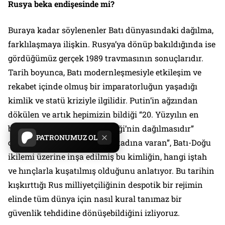
Rusya beka endişesinde mi?
Buraya kadar söylenenler Batı dünyasındaki dağılma,
farklılaşmaya ilişkin. Rusya’ya dönüp bakıldığında ise
gördüğümüz gerçek 1989 travmasının sonuçlarıdır.
Tarih boyunca, Batı modernleşmesiyle etkileşim ve
rekabet içinde olmuş bir imparatorluğun yaşadığı
kimlik ve statü kriziyle ilgilidir. Putin’in ağzından
dökülen ve artık hepimizin bildiği “20. Yüzyılın en
büyük felaketi Sovyetler Birliği’nin dağılmasıdır”
PATRONUMUZ OL
cümlesi, süper güç olmanın “tadına varan”, Batı-Doğu
ikilemi üzerine inşa edilmiş bu kimliğin, hangi iştah
ve hınçlarla kuşatılmış olduğunu anlatıyor. Bu tarihin
kışkırttığı Rus milliyetçiliğinin despotik bir rejimin
elinde tüm dünya için nasıl kural tanımaz bir
güvenlik tehdidine dönüşebildiğini izliyoruz.