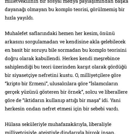
milletvekilinin bir sosyal medya paylaşımından başka
dayanağı olmayan bu komplo teorisi, görülmemiş bir
hızla yayıldı.
Muhalefet saflarındaki hemen her kesim, önünü
arkasını sorgulamadan ve kendisine akla gelebilecek
en basit bir soruyu bile sormadan bu komplo teorisini
doğru olarak kabullendi. Herkes kendi meşrebince
sahiplendiği bu teori üzerinden karşıt olarak gördüğü
bir siyasetçiye nefretini kustu. O, milliyetçilere göre
“kripto bir Ermeni”
, ulusalcılara göre
“İslamcıların
gerçek yüzünü gösteren bir örnek
”, solcu ve liberallere
göre de
“iktidarın kullanıp attığı bir maşa”
idi. Yani
herkesin ondan nefret etmesi için bir sebebi vardı.
Hülasa seküleriyle muhafazakârıyla, liberaliyle
milliyetçisiyle, ateistiyle dindarıyla birçok insan,