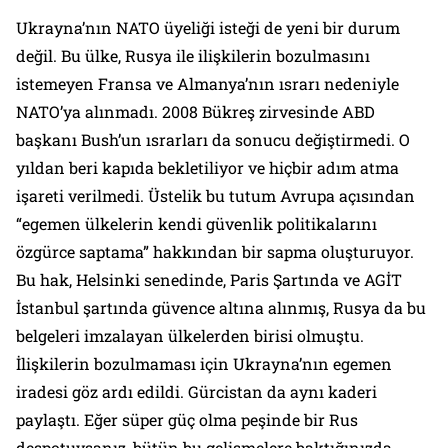
Ukrayna’nın NATO üyeliği isteği de yeni bir durum
değil. Bu ülke, Rusya ile ilişkilerin bozulmasını
istemeyen Fransa ve Almanya’nın ısrarı nedeniyle
NATO’ya alınmadı. 2008 Bükreş zirvesinde ABD
başkanı Bush’un ısrarları da sonucu değiştirmedi. O
yıldan beri kapıda bekletiliyor ve hiçbir adım atma
işareti verilmedi. Üstelik bu tutum Avrupa açısından
“egemen ülkelerin kendi güvenlik politikalarını
özgürce saptama”
hakkından bir sapma oluşturuyor.
Bu hak, Helsinki senedinde, Paris Şartında ve AGİT
İstanbul şartında güvence altına alınmış, Rusya da bu
belgeleri imzalayan ülkelerden birisi olmuştu.
İlişkilerin bozulmaması için Ukrayna’nın egemen
iradesi göz ardı edildi. Gürcistan da aynı kaderi
paylaştı. Eğer süper güç olma peşinde bir Rus
despotuysanız, bütün bu gelişmelere baktığınızda