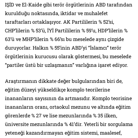
IŞİD ve El-Kaide gibi terör örgütlerinin ABD tarafından
kurulduğu noktasında, iktidar ve muhalefet
taraftarları ortaklaşıyor. AK Partililerin % 52’si,
CHP’lilerin % 53’ü, İYİ Partililerin % 59’u, HDP’lilerin %
63’ü ve MHP’lilerin % 66’sı bu meselede aynı çizgide
duruyorlar. Halkın % 55’inin ABD’yi
“İslamcı”
terör
örgütlerinin kurucusu olarak göstermesi, bu meselede
“partiler üstü bir uzlaşmanın”
varlığına işaret ediyor.
Araştırmanın dikkate değer bulgularından biri de,
eğitim düzeyi yükseldikçe komplo teorilerine
inananların sayısının da artmasıdır. Komplo teorisine
inananların oranı, ortaokul mezunu ve altında eğitim
görenlerde % 27 ve lise mezunlarında % 35 ilken,
üniversite mezunlarında % 41’dir. Yeterli bir sorgulama
yeteneği kazandırmayan eğitim sistemi, maalesef,