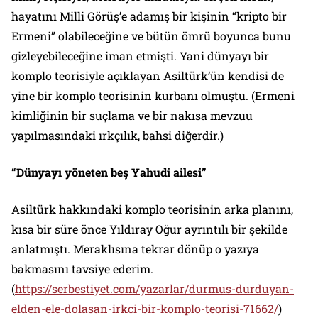
hayatını Milli Görüş’e adamış bir kişinin
“kripto bir
Ermeni
” olabileceğine ve bütün ömrü boyunca bunu
gizleyebileceğine iman etmişti. Yani dünyayı bir
komplo teorisiyle açıklayan Asiltürk’ün kendisi de
yine bir komplo teorisinin kurbanı olmuştu. (Ermeni
kimliğinin bir suçlama ve bir nakısa mevzuu
yapılmasındaki ırkçılık, bahsi diğerdir.)
“Dünyayı yöneten beş Yahudi ailesi”
Asiltürk hakkındaki komplo teorisinin arka planını,
kısa bir süre önce Yıldıray Oğur ayrıntılı bir şekilde
anlatmıştı. Meraklısına tekrar dönüp o yazıya
bakmasını tavsiye ederim.
(
https://serbestiyet.com/yazarlar/durmus-durduyan-
elden-ele-dolasan-irkci-bir-komplo-teorisi-71662/
)