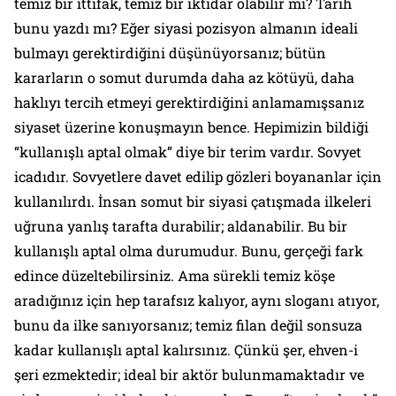
temiz bir ittifak, temiz bir iktidar olabilir mi? Tarih
bunu yazdı mı? Eğer siyasi pozisyon almanın ideali
bulmayı gerektirdiğini düşünüyorsanız; bütün
kararların o somut durumda
daha az kötüyü
, daha
haklıyı tercih etmeyi gerektirdiğini anlamamışsanız
siyaset üzerine konuşmayın bence. Hepimizin bildiği
“kullanışlı aptal olmak” diye bir terim vardır. Sovyet
icadıdır. Sovyetlere davet edilip gözleri boyananlar için
kullanılırdı. İnsan somut bir siyasi çatışmada ilkeleri
uğruna yanlış tarafta durabilir; aldanabilir. Bu bir
kullanışlı aptal olma durumudur. Bunu, gerçeği fark
edince düzeltebilirsiniz. Ama sürekli temiz köşe
aradığınız için hep tarafsız kalıyor, aynı sloganı atıyor,
bunu da ilke sanıyorsanız; temiz filan değil sonsuza
kadar kullanışlı aptal kalırsınız. Çünkü şer, ehven-i
şeri ezmektedir; ideal bir aktör bulunmamaktadır ve