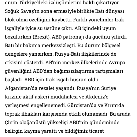
onun Türkiye’deki izdüşümlerini haklı çıkartıyor.
Soğuk Savaş’ın sona ermesiyle birlikte Batı dünyası
blok olma özelliğini kaybetti. Farklı yönelimler Irak
işgaliyle iyice su üstüne çıktı. AB içindeki uyum
bozulurken (Brexit), ABD patronajı da gücünü yitirdi.
Batı bir bakıma merkezsizleşti. Bu durum bölgesel
dengelere yansırken, Rusya-Batı ilişkilerinde de
etkisini gösterdi. AB’nin merkez ülkelerinde Avrupa
güvenliğini ABD’den bağımsızlaştırma tartışmaları
başladı. ABD için Irak işgali hüsran oldu.
Afganistan’da rezalet yaşandı. Rusya’nın Suriye
krizine aktif askeri müdahalesi ve Akdeniz’e
yerleşmesi engellenemedi. Gürcistan’da ve Kırım’da
toprak ilhakları karşısında etkili olunamadı. Bu arada
Çin’in olağanüstü yükselişi ABD’nin gündeminde
belirgin kayma yarattı ve bildiğimiz ticaret