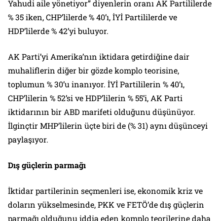
Yahudi aile yönetiyor”
diyenlerin oranı AK Partililerde
% 35 iken, CHP’lilerde % 40’ı, İYİ Partililerde ve
HDP’lilerde % 42’yi buluyor.
AK Parti’yi Amerika’nın iktidara getirdiğine dair
muhaliflerin diğer bir gözde komplo teorisine,
toplumun % 30’u inanıyor. İYİ Partililerin % 40’ı,
CHP’lilerin % 52’si ve HDP’lilerin % 55’i, AK Parti
iktidarının bir ABD marifeti olduğunu düşünüyor.
İlginçtir MHP’lilerin üçte biri de (% 31) aynı düşünceyi
paylaşıyor.
Dış güçlerin parmağı
İktidar partilerinin seçmenleri ise, ekonomik kriz ve
doların yükselmesinde, PKK ve FETÖ’de dış güçlerin
parmağı olduğunu iddia eden komplo teorilerine daha