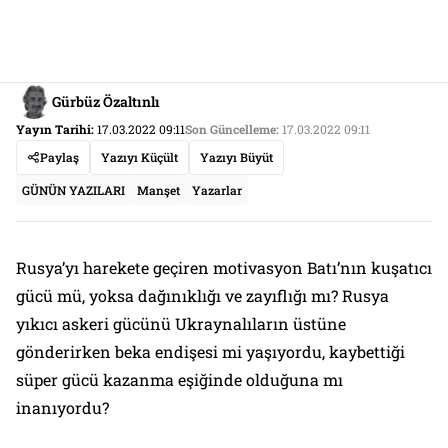
Gürbüz Özaltınlı
Yayın Tarihi:
17.03.2022 09:11
Son Güncelleme:
17.03.2022 09:11
Paylaş
Yazıyı Küçült
Yazıyı Büyüt
GÜNÜN YAZILARI
Manşet
Yazarlar
Rusya’yı harekete geçiren motivasyon Batı’nın kuşatıcı
gücü mü, yoksa dağınıklığı ve zayıflığı mı? Rusya
yıkıcı askeri gücünü Ukraynalıların üstüne
gönderirken beka endişesi mi yaşıyordu, kaybettiği
süper gücü kazanma eşiğinde olduğuna mı
inanıyordu?