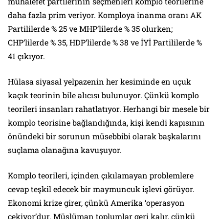
muhalefet partilerinin seçmenleri komplo teorilerine
daha fazla prim veriyor. Komploya inanma oranı AK
Partililerde % 25 ve MHP’lilerde % 35 olurken;
CHP’lilerde % 35, HDP’lilerde % 38 ve İYİ Partililerde %
41 çıkıyor.
Hülasa siyasal yelpazenin her kesiminde en uçuk
kaçık teorinin bile alıcısı bulunuyor. Çünkü komplo
teorileri insanları rahatlatıyor. Herhangi bir mesele bir
komplo teorisine bağlandığında, kişi kendi kapısının
önündeki bir sorunun müsebbibi olarak başkalarını
suçlama olanağına kavuşuyor.
Komplo teorileri, içinden çıkılamayan problemlere
cevap teşkil edecek bir maymuncuk işlevi görüyor.
Ekonomi krize girer, çünkü Amerika
‘operasyon
çekiyor
’dur. Müslüman toplumlar geri kalır, çünkü