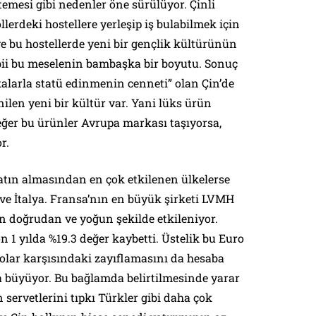
temesi gibi nedenler öne sürülüyor. Çinli
lerdeki hostellere yerleşip iş bulabilmek için
e bu hostellerde yeni bir gençlik kültürünün
abii bu meselenin bambaşka bir boyutu. Sonuç
alarla statü edinmenin cenneti” olan Çin’de
ilen yeni bir kültür var. Yani lüks ürün
 eğer bu ürünler Avrupa markası taşıyorsa,
r.
atın almasından en çok etkilenen ülkelerse
ve İtalya. Fransa’nın en büyük şirketi LVMH
n doğrudan ve yoğun şekilde etkileniyor.
n 1 yılda %19.3 değer kaybetti. Üstelik bu Euro
Dolar karşısındaki zayıflamasını da hesaba
a büyüyor. Bu bağlamda belirtilmesinde yarar
n servetlerini tıpkı Türkler gibi daha çok