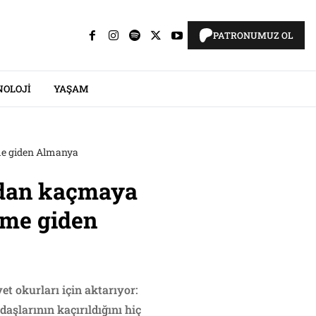
PATRONUMUZ OL
NOLOJI
YAŞAM
ime giden Almanya
’dan kaçmaya
çime giden
t okurları için aktarıyor:
aşlarının kaçırıldığını hiç