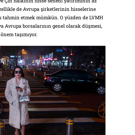
e Çin halkının hisse senedi yatırımının az
llikle de Avrupa şirketlerinin hisselerine
unu tahmin etmek mümkün. O yüzden de LVMH
ya Avrupa borsalarının genel olarak düşmesi,
r önem taşımıyor.