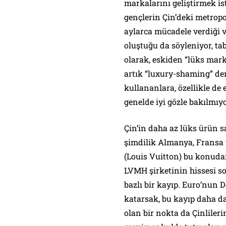
markalarını geliştirmek is
gençlerin Çin’deki metropol
aylarca mücadele verdiği v
oluştuğu da söyleniyor, t
olarak, eskiden “lüks mark
artık “luxury-shaming” den
kullananlara, özellikle de
genelde iyi gözle bakılmıyo
Çin’in daha az lüks ürün s
şimdilik Almanya, Fransa 
(Louis Vuitton) bu konuda
LVMH şirketinin hissesi so
bazlı bir kayıp. Euro’nun 
katarsak, bu kayıp daha d
olan bir nokta da Çinlileri