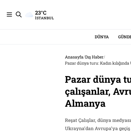
23°C
İSTANBUL
DÜNYA
GÜND
Anasayfa
/
Dış Haber
/
Pazar dünya turu: Kadın kılığında
Pazar dünya t
çalışanlar, Avr
Almanya
Reşat Çalışlar, dünya medyası
Ukrayna’dan Avrupa’ya geçiş i