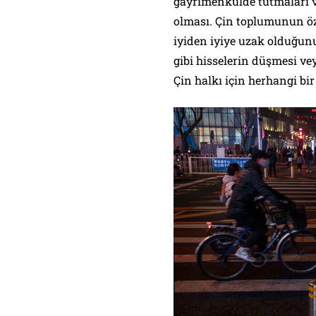
gayrimenkulde tutmaları v
olması. Çin toplumunun öze
iyiden iyiye uzak olduğ
gibi hisselerin düşmesi ve
Çin halkı için herhangi bi