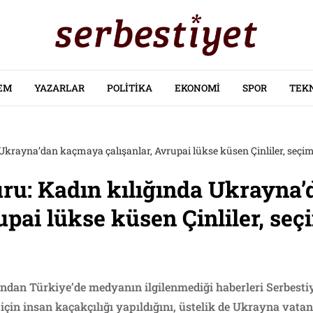
EM
YAZARLAR
POLITIKA
EKONOMI
SPOR
TEK
 Ukrayna’dan kaçmaya çalışanlar, Avrupai lükse küsen Çinliler, seç
uru: Kadın kılığında Ukrayna
upai lükse küsen Çinliler, se
ndan Türkiye’de medyanın ilgilenmediği haberleri Serbestiye
çin insan kaçakçılığı yapıldığını, üstelik de Ukrayna vatand