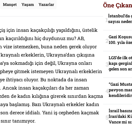
Öne Çıkan
Manşet
Yaşam
Yazarlar
İstanbul’da 
sayısı neden
ş için insan kaçakçılığı yapıldığını, üstelik
Gazi Koşusu
n kaçırıldığını hiç duydunuz mu? AB,
100. yıla öz
 vize istemezken, buna neden gerek oluyor
Ukraynalı erkeklerin, Ukrayna’dan çıkışına
LGS’de ilk o
a’ya sokmadığı için değil, Ukrayna onları
kapı gerginl
gelen son an
cepheye gitmek istemeyen Ukraynalı erkeklerin
ye ihtiyacı oluyor. Bu noktada da insan
“Gazi Musta
r. Ancak insan kaçakçıları da her zaman
pavyon mas
kendileridir
zden de kadın kılığına girerek sınırdan kaçma
maya başlamış. Bazı Ukraynalı erkekler kadın
İsrail basın
 son derece iddialı. Yani iş cepheden kaçmak
İran’daki K
sınır tanımıyor.
Vance mi sı