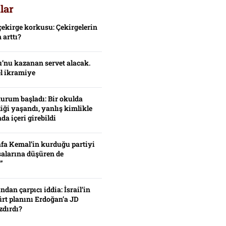
lar
çekirge korkusu: Çekirgelerin
 arttı?
’nu kazanan servet alacak.
el ikramiye
turum başladı: Bir okulda
iği yaşandı, yanlış kimlikle
da içeri girebildi
fa Kemal’in kurduğu partiyi
alarına düşüren de
”
ından çarpıcı iddia: İsrail’in
ürt planını Erdoğan’a JD
zdırdı?