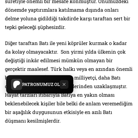
suretiyle önemli bir mesafe konmuştur. Önümüzdeki
dönemde yaptırımlara katılmama dışında onları
delme yoluna gidildiği takdirde karşı taraftan sert bir
tepki geleceği şüphesizdir.
Diğer taraftan Batı ile yeni köprüler kurmak o kadar
da kolay olmayacaktır. Son yirmi yılda ülkenin çok
değiştiği inkâr edilmesi mümkün olmayan bir
gerçektir maalesef. Türk halkı veya en azından önemli
bir bölümü daha İslami, daha milliyetçi, daha Batı
PATRONUMUZ OL
düşmanı olmuş ve Batı değerlerinden uzaklaşmıştır.
Hayat tarzları itibarıyla Batıya en yakın olması
beklenebilecek kişiler bile belki de anlam veremediğim
bir aşağılık duygusunun etkisiyle en azılı Batı
düşmanı kesilmişlerdir.