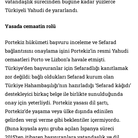
vatandaşlık sürecinden bugüne kadar yüzlerce
Türkiyeli Yahudi de yararlandı.
Yasada cemaatin rolü
Portekiz hükümeti başvuru inceleme ve Sefarad
bağlantısını onaylama işini Portekiz’in resmi Yahudi
cemaatleri Porto ve Lizbon’a havale etmişti.
Türkiye’den başvuranlar için Sefaradlığı kanıtlamak
zor değildi: bağlı oldukları Sefarad kurum olan
Türkiye Hahambaşılığı’nın hazırladığı ‘Sefarad kâğıdı’
destekleyici birkaç belge ile birlikte sunulduğunda
onay için yeterliydi. Portekiz yasası dil şartı,
Portekiz’de yaşama veya ülke dışında edinilen
gelirden vergi verme gibi beklentiler içermiyordu.
(Buna kıyasla aynı gruba açılan İspanya süreci
2015’ten itibaren başvuranlara vatandaşlık ve dil