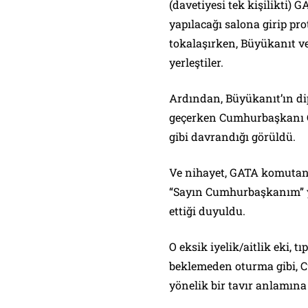
(davetiyesi tek kişilikti)
yapılacağı salona girip p
tokalaşırken, Büyükanıt v
yerleştiler.
Ardından, Büyükanıt’ın di
geçerken Cumhurbaşkanı G
gibi davrandığı görüldü.
Ve nihayet, GATA komutanı
“Sayın Cumhurbaşkanım” y
ettiği duyuldu.
O eksik iyelik/aitlik eki, 
beklemeden oturma gibi, 
yönelik bir tavır anlamına