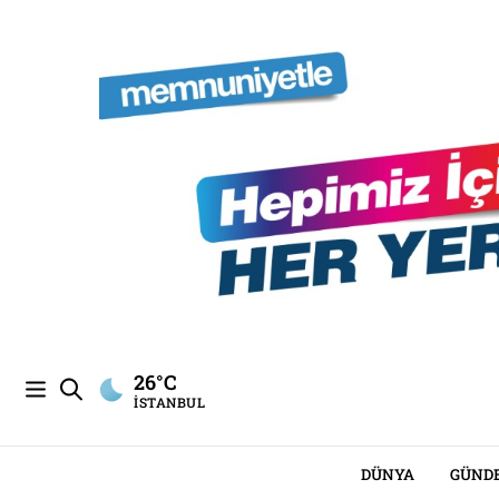
26°C
İSTANBUL
DÜNYA
GÜND