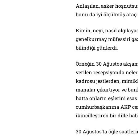
Anlaşılan, asker hoşnutsu
bunu da iyi ölçülmüş araç
Kimin, neyi, nasıl algılay
genelkurmay müfessiri gaz
bilindiği günlerdi.
Örneğin 30 Ağustos akşam
verilen resepsiyonda nele
kadrosu jestlerden, mimi
manalar çıkartıyor ve bunl
hatta onların eşlerini esa
cumhurbaşkanına AKP cena
ikincilleştiren bir dille ha
30 Ağustos’ta öğle saatler