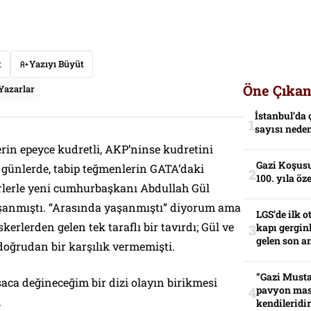
t
Yazıyı Büyüt
Öne Çıkan
Yazarlar
İstanbul’da 
sayısı neden
rin epeyce kudretli, AKP’ninse kudretini
Gazi Koşusu
günlerde, tabip teğmenlerin GATA’daki
100. yıla öz
rlerle yeni cumhurbaşkanı Abdullah Gül
yaşanmıştı. “Arasında yaşanmıştı” diyorum ama
LGS’de ilk o
erlerden gelen tek taraflı bir tavırdı; Gül ve
kapı gerginl
gelen son an
doğrudan bir karşılık vermemişti.
“Gazi Musta
saca değineceğim bir dizi olayın birikmesi
pavyon mas
.
kendileridir