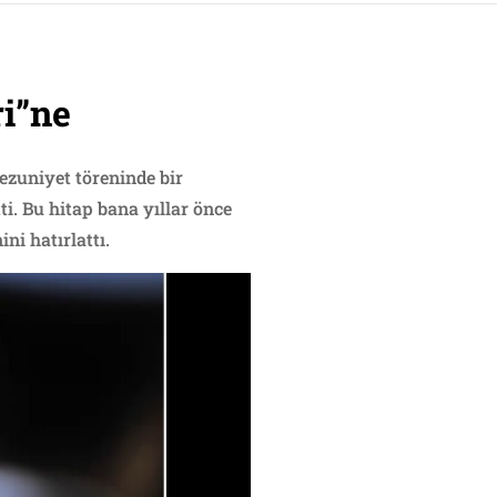
i”ne
zuniyet töreninde bir
i. Bu hitap bana yıllar önce
ni hatırlattı.