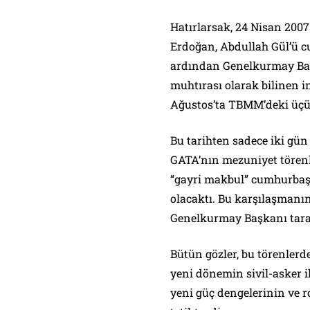
Hatırlarsak, 24 Nisan 200
Erdoğan, Abdullah Gül’ü 
ardından Genelkurmay Baş
muhtırası olarak bilinen i
Ağustos’ta TBMM’deki üçü
Bu tarihten sadece iki gün
GATA’nın mezuniyet törenle
“gayri makbul” cumhurbaşka
olacaktı. Bu karşılaşman
Genelkurmay Başkanı taraf
Bütün gözler, bu törenler
yeni dönemin sivil-asker i
yeni güç dengelerinin ve 