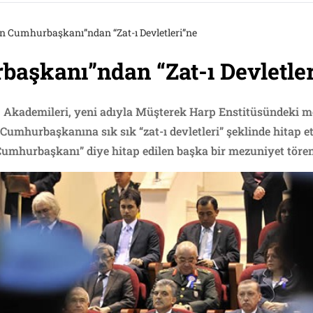
ın Cumhurbaşkanı”ndan “Zat-ı Devletleri”ne
aşkanı”ndan “Zat-ı Devletler
 Akademileri, yeni adıyla Müşterek Harp Enstitüsündeki me
mhurbaşkanına sık sık “zat-ı devletleri” şeklinde hitap ett
Cumhurbaşkanı” diye hitap edilen başka bir mezuniyet töreni