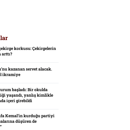
lar
çekirge korkusu: Çekirgelerin
 arttı?
’nu kazanan servet alacak.
el ikramiye
turum başladı: Bir okulda
iği yaşandı, yanlış kimlikle
da içeri girebildi
fa Kemal’in kurduğu partiyi
alarına düşüren de
”