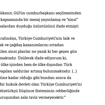
ükanıt, Gül’ün cumhurbaşkanı seçilmesinden
ı kapsamında bir mesaj yayınlamış ve “sinsi”
abalardan duyduğu üzüntüsünü ifade etmişti:
tarafından, Türkiye Cumhuriyeti’nin laik ve
ak ve çağdaş kazanımlarını ortadan
len sinsi planlar ne yazık ki her geçen gün
ıkmaktadır. Üzülerek ifade ediyorum ki,
 ülke içinden hem de ülke dışından Türk
yapılan saldırılar artmış bulunmaktadır. (…)
ugüne kadar olduğu gibi bundan sonra da
 bir hukuk devleti olan Türkiye Cumhuriyeti’ni
Atatürkçü Düşünce Sisteminin rehberliğinde
duruşundan asla taviz vermeyecektir.”