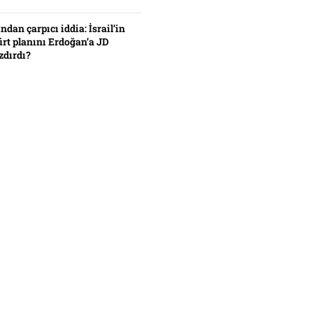
ından çarpıcı iddia: İsrail’in
ürt planını Erdoğan’a JD
zdırdı?