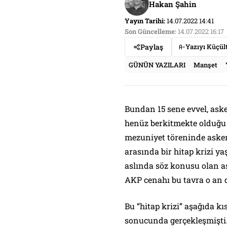
Hakan Şahin
Yayın Tarihi:
14.07.2022 14:41
Son Güncelleme:
14.07.2022 16:17
Paylaş
Yazıyı Küçül
GÜNÜN YAZILARI
Manşet
Bundan 15 sene evvel, aske
henüz berkitmekte olduğu 
mezuniyet töreninde aske
arasında bir hitap krizi 
aslında söz konusu olan ask
AKP cenahı bu tavra o an 
Bu “hitap krizi” aşağıda kı
sonucunda gerçekleşmişti