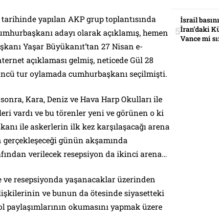
7 tarihinde yapılan AKP grup toplantısında
İsrail basın
İran’daki K
cumhurbaşkanı adayı olarak açıklamış, hemen
Vance mi sı
kanı Yaşar Büyükanıt’tan 27 Nisan e-
nternet açıklaması gelmiş, neticede Gül 28
ncü tur oylamada cumhurbaşkanı seçilmişti.
 sonra, Kara, Deniz ve Hava Harp Okulları ile
ri vardı ve bu törenler yeni ve görünen o ki
nı ile askerlerin ilk kez karşılaşacağı arena
ın gerçekleşeceği günün akşamında
ından verilecek resepsiyon da ikinci arena…
de ve resepsiyonda yaşanacaklar üzerinden
lişkilerinin ve bunun da ötesinde siyasetteki
rol paylaşımlarının okumasını yapmak üzere