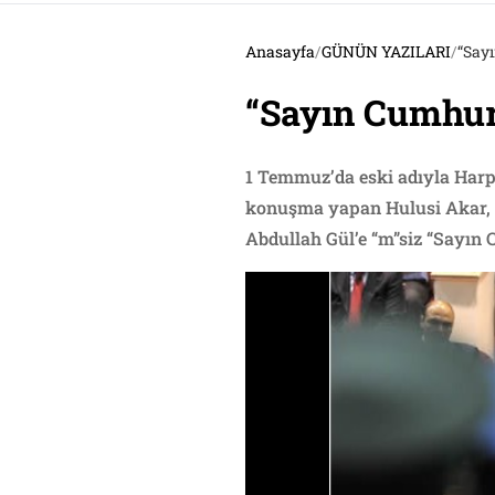
Anasayfa
/
GÜNÜN YAZILARI
/
“Say
“Sayın Cumhurb
1 Temmuz’da eski adıyla Harp
konuşma yapan Hulusi Akar, Cu
Abdullah Gül’e “m”siz “Sayın 