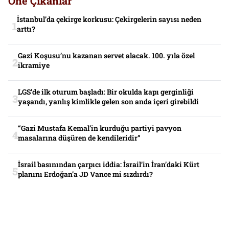
Öne Çıkanlar
İstanbul’da çekirge korkusu: Çekirgelerin sayısı neden
arttı?
Gazi Koşusu’nu kazanan servet alacak. 100. yıla özel
ikramiye
LGS’de ilk oturum başladı: Bir okulda kapı gerginliği
yaşandı, yanlış kimlikle gelen son anda içeri girebildi
“Gazi Mustafa Kemal’in kurduğu partiyi pavyon
masalarına düşüren de kendileridir”
İsrail basınından çarpıcı iddia: İsrail’in İran’daki Kürt
planını Erdoğan’a JD Vance mi sızdırdı?