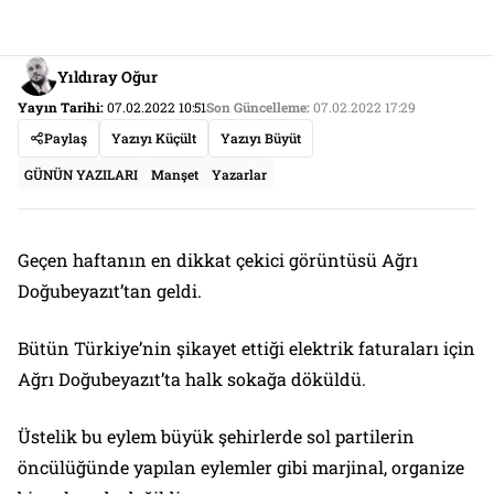
Yıldıray Oğur
Yayın Tarihi:
07.02.2022 10:51
Son Güncelleme:
07.02.2022 17:29
Paylaş
Yazıyı Küçült
Yazıyı Büyüt
GÜNÜN YAZILARI
Manşet
Yazarlar
Geçen haftanın en dikkat çekici görüntüsü Ağrı
Doğubeyazıt’tan geldi.
Bütün Türkiye’nin şikayet ettiği elektrik faturaları için
Ağrı Doğubeyazıt’ta halk sokağa döküldü.
Üstelik bu eylem büyük şehirlerde sol partilerin
öncülüğünde yapılan eylemler gibi marjinal, organize