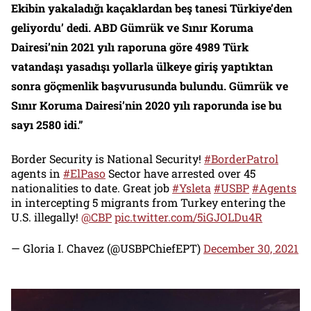
Ekibin yakaladığı kaçaklardan beş tanesi Türkiye’den
geliyordu’ dedi. ABD Gümrük ve Sınır Koruma
Dairesi’nin 2021 yılı raporuna göre 4989 Türk
vatandaşı yasadışı yollarla ülkeye giriş yaptıktan
sonra göçmenlik başvurusunda bulundu. Gümrük ve
Sınır Koruma Dairesi’nin 2020 yılı raporunda ise bu
sayı 2580 idi.”
Border Security is National Security!
#BorderPatrol
agents in
#ElPaso
Sector have arrested over 45
nationalities to date. Great job
#Ysleta
#USBP
#Agents
in intercepting 5 migrants from Turkey entering the
U.S. illegally!
@CBP
pic.twitter.com/5iGJOLDu4R
— Gloria I. Chavez (@USBPChiefEPT)
December 30, 2021