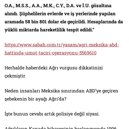
O.A., M.S.S., A.A., M.K., C.Y., D.A. ve İ.U. gözaltına
alındı. Şüphelilerin evlerde ve iş yerlerinde yapılan
aramada 58 bin 801 dolar ele geçirildi. Hesaplarında da
yüklü miktarda hareketlilik tespit edildi.”
https://www.sabah.com.tr/yasam/agri-meksika-abd-
hattinda-umut-taciri-operasyonu-5569610
Herhalde haberdeki Ağrı vurgusu dikkatinizi
çekmiştir.
Neden insanları Meksika sınırından ABD’ye geçiren
şebekenin bir ayağı Ağrı’da?
İşte bunun cevabı artık polisiye değil siyasi.
Ağrılıların Kanada hikayesinin başlangıcında 1996