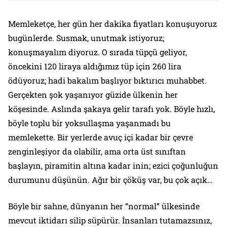
Memleketçe, her gün her dakika fiyatları konuşuyoruz
bugünlerde. Susmak, unutmak istiyoruz;
konuşmayalım diyoruz. O sırada tüpçü geliyor,
öncekini 120 liraya aldığımız tüp için 260 lira
ödüyoruz; hadi bakalım başlıyor bıktırıcı muhabbet.
Gerçekten şok yaşanıyor güzide ülkenin her
köşesinde. Aslında şakaya gelir tarafı yok. Böyle hızlı,
böyle toplu bir yoksullaşma yaşanmadı bu
memlekette. Bir yerlerde avuç içi kadar bir çevre
zenginleşiyor da olabilir, ama orta üst sınıftan
başlayın, piramitin altına kadar inin; ezici çoğunluğun
durumunu düşünün. Ağır bir çöküş var, bu çok açık…
Böyle bir sahne, dünyanın her “normal” ülkesinde
mevcut iktidarı silip süpürür. İnsanları tutamazsınız,