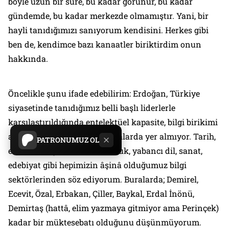
böyle uzun bir süre, bu kadar görünür, bu kadar
gündemde, bu kadar merkezde olmamıştır. Yani, bir
hayli tanıdığımızı sanıyorum kendisini. Herkes gibi
ben de, kendimce bazı kanaatler biriktirdim onun
hakkında.
Öncelikle şunu ifade edebilirim: Erdoğan, Türkiye
siyasetinde tanıdığımız belli başlı liderlerle
karşılaştırıldığında entelektüel kapasite, bilgi birikimi
açısından sanıyorum üst sıralarda yer almıyor. Tarih,
PATRONUMUZ OL
ekonomi, siyaset teorisi, hukuk, yabancı dil, sanat,
edebiyat gibi hepimizin âşinâ olduğumuz bilgi
sektörlerinden söz ediyorum. Buralarda; Demirel,
Ecevit, Özal, Erbakan, Çiller, Baykal, Erdal İnönü,
Demirtaş (hattâ, elim yazmaya gitmiyor ama Perinçek)
kadar bir müktesebatı olduğunu düşünmüyorum.