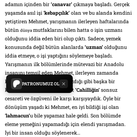
adamın içinden bir
‘canavar’
çıkmaya başladı. Gerçek
yaşamda asıl işi ’
kebapçılık’
olan ve bu alanda kendini
yetiştiren Mehmet, yarışmanın ilerleyen haftalarında
bütün
mutfaklarını bilen hatta o işin uzmanı
dünya
olduğunu iddia eden biri olup çıktı. Sadece, yemek
konusunda değil bütün alanlarda
‘uzman’
olduğunu
iddia etmeye, o işi yaptığını söylemeye başladı.
Yarışmanın ilk bölümlerinde mütevazi bir Anadolu
insanını temsil eden Mehmet, ilerleyen zamanda
Kafka’nın
Dönüşüm
’ünde yazdığı gibi başka bir
PATRONUMUZ OL
kimliğe bürünmüştü. Bir çeşit
‘Cahilliğin’
sonsuz
cesareti ve özgüveni ile karşı karşıyaydık. Öyle bir
dönüşüm yaşadı ki Mehmet, en iyi bildiği işi olan
‘
lahmacun’
u bile yapamaz hale geldi. Son bölümde
eleme yemeğini yapamadığı için elendi yarışmadan.
İyi bir insan olduğu söylenerek…