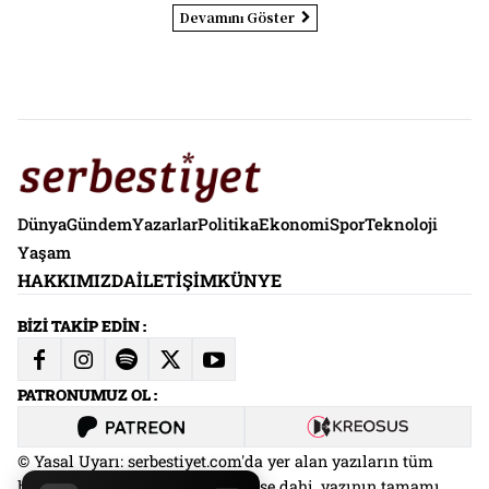
Devamını Göster
Dünya
Gündem
Yazarlar
Politika
Ekonomi
Spor
Teknoloji
Yaşam
HAKKIMIZDA
İLETIŞIM
KÜNYE
BİZİ TAKİP EDİN :
PATRONUMUZ OL :
© Yasal Uyarı: serbestiyet.com'da yer alan yazıların tüm
hakları saklıdır. Kaynak gösterilse dahi, yazının tamamı