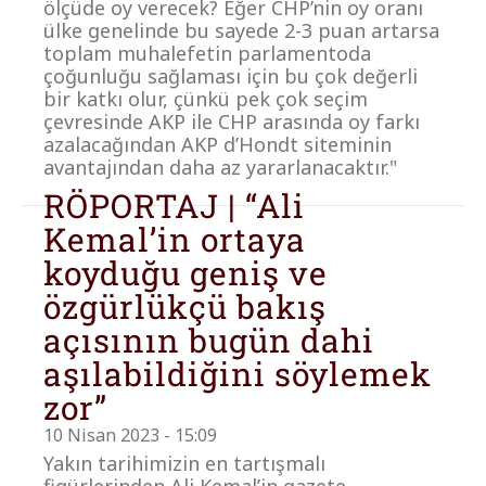
ölçüde oy verecek? Eğer CHP’nin oy oranı
ülke genelinde bu sayede 2-3 puan artarsa
toplam muhalefetin parlamentoda
çoğunluğu sağlaması için bu çok değerli
bir katkı olur, çünkü pek çok seçim
çevresinde AKP ile CHP arasında oy farkı
azalacağından AKP d’Hondt siteminin
avantajından daha az yararlanacaktır."
RÖPORTAJ | “Ali
Kemal’in ortaya
koyduğu geniş ve
özgürlükçü bakış
açısının bugün dahi
aşılabildiğini söylemek
zor”
10 Nisan 2023 - 15:09
Yakın tarihimizin en tartışmalı
figürlerinden Ali Kemal’in gazete