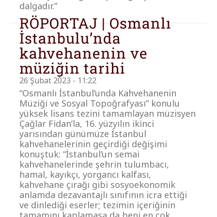
dalgadır.”
RÖPORTAJ | Osmanlı
İstanbulu’nda
kahvehanenin ve
müziğin tarihi
26 Şubat 2023 - 11:22
“Osmanlı İstanbul’unda Kahvehanenin
Müziği ve Sosyal Topoğrafyası” konulu
yüksek lisans tezini tamamlayan müzisyen
Çağlar Fidan’la, 16. yüzyılın ikinci
yarısından günümüze İstanbul
kahvehanelerinin geçirdiği değişimi
konuştuk: “İstanbul’un semai
kahvehanelerinde şehrin tulumbacı,
hamal, kayıkçı, yorgancı kalfası,
kahvehane çırağı gibi sosyoekonomik
anlamda dezavantajlı sınıfının icra ettiği
ve dinlediği eserler; tezimin içeriğinin
tamamını kaplamasa da beni en çok