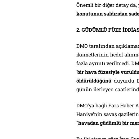
Önemli bir diğer detay da
konutunun saldırıdan sade
2. GÜDÜMLÜ FÜZE İDDİAS
DMO tarafından açıklamad
ikametlerinin hedef alınm
fazla ayrıntı verilmedi. D
‘
bir hava füzesiyle vuruld
öldürüldüğünü’
duyurdu. 
günün ilerleyen saatlerind
DMO’ya bağlı Fars Haber Aj
Haniye’nin savaş gazilerine
“
havadan güdümlü bir me
Bu iki ajansa göre İran C