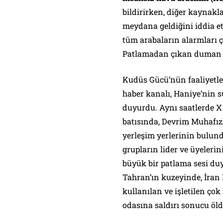
bildirirken, diğer kaynakl
meydana geldiğini iddia et
tüm arabaların alarmları 
Patlamadan çıkan duman ve
Kudüs Gücü’nün faaliyetler
haber kanalı, Haniye’nin su
duyurdu. Aynı saatlerde X 
batısında, Devrim Muhafız
yerleşim yerlerinin bulundu
grupların lider ve üyelerin
büyük bir patlama sesi du
Tahran’ın kuzeyinde, İran 
kullanılan ve işletilen ço
odasına saldırı sonucu öl