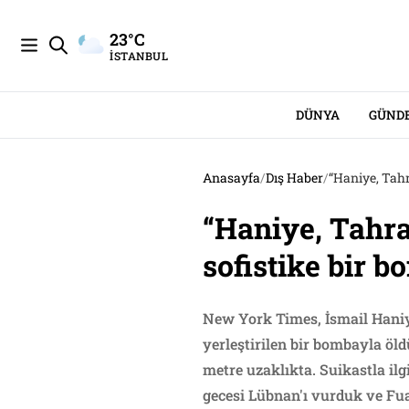
23°C
İSTANBUL
DÜNYA
GÜND
Anasayfa
/
Dış Haber
/
“Haniye, Tahr
“Haniye, Tahra
sofistike bir 
New York Times, İsmail Haniy
yerleştirilen bir bombayla öl
metre uzaklıkta. Suikastla ilgi
gecesi Lübnan'ı vurduk ve Fu