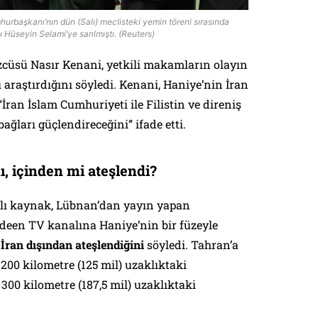
hurbaşkanı’nın dün (Salı) meclisteki yemin töreni sırasında
Hüseyin Selami’ye sarılmıştı. (Reuters)
özcüsü Nasır Kenani, yetkili makamların olayın
ı araştırdığını söyledi. Kenani, Haniye’nin İran
an İslam Cumhuriyeti ile Filistin ve direniş
ağları güçlendireceğini” ifade etti.
, içinden mi ateşlendi?
nlı kaynak, Lübnan’dan yayın yapan
deen TV kanalına Haniye’nin bir füzeyle
İran dışından ateşlendiğini
söyledi. Tahran’a
 200 kilometre (125 mil) uzaklıktaki
00 kilometre (187,5 mil) uzaklıktaki