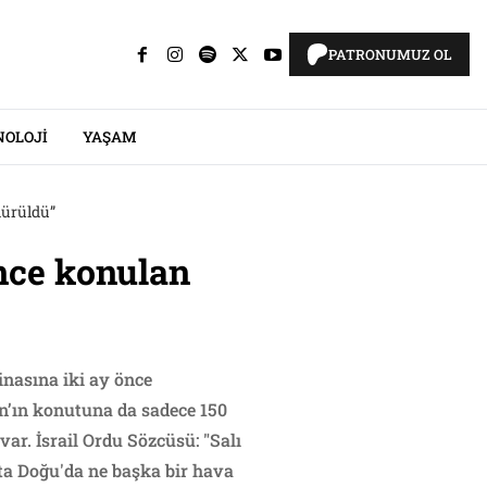
PATRONUMUZ OL
NOLOJI
YAŞAM
dürüldü”
nce konulan
nasına iki ay önce
n’ın konutuna da sadece 150
var. İsrail Ordu Sözcüsü: "Salı
ta Doğu'da ne başka bir hava