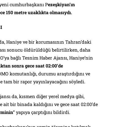
, yeni cumhurbaşkanı P
ezeşkiyan’ın
ce 150 metre uzaklıkta olmasıydı.
I
a, Haniye ve bir korumasının Tahran’daki
ası sonucu öldürüldüğü belirtilirken, daha
MO’ya bağlı Tesnim Haber Ajansı, Haniye’nin
uktan sonra gece saat 02:00’de
DMO komutanlığı, durumu araştırdığını ve
e tam bir rapor yayınlayacağını söyledi.
ansı da, kısmen diğer yerel medya gibi,
 ait bir binada kaldığını ve gece saat 02:00’de
rminin
” yapıya çarptığını bildirdi.
umhurbaşkanı’nın yemin törenine katılmak