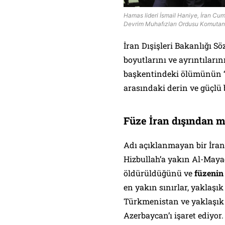
Hamas lideri İsmail Haniye, İran Cum
Devrim Muhafızları Ordusu Komutanı 
İran Dışişleri Bakanlığı S
boyutlarını ve ayrıntıların
başkentindeki ölümünün “İr
arasındaki derin ve güçlü b
Füze İran dışından mı
Adı açıklanmayan bir İra
Hizbullah’a yakın Al-Maya
öldürüldüğünü ve
füzenin 
en yakın sınırlar, yaklaşık
Türkmenistan ve yaklaşık 3
Azerbaycan’ı işaret ediyor.