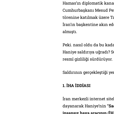
Hamas’ın diplomatik kanad
Cumhurbaşkanı Mesud Pez
törenine katılmak üzere Ta
İran’ın başkentine akın ede
almıştı.
Peki. nasıl oldu da bu ka
Haniye saldırıya uğradı? S
resmî gizliliği sürdürüyor.
Saldırının gerçekleştiği ye
1. İHA İDDİASI
İran merkezli internet site
dayanarak Haniye’nin “
Sa
insansız hava aracının (İH