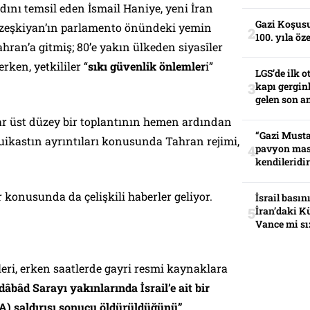
ını temsil eden İsmail Haniye, yeni İran
Gazi Koşusu
eşkiyan’ın parlamento önündeki yemin
100. yıla öz
hran’a gitmiş; 80’e yakın ülkeden siyasîler
rken, yetkililer “
sıkı güvenlik önlemler
i”
LGS’de ilk o
kapı gerginl
gelen son an
dar üst düzey bir toplantının hemen ardından
“Gazi Musta
uikastın ayrıntıları konusunda Tahran rejimi,
pavyon mas
kendileridir
r konusunda da çelişkili haberler geliyor.
İsrail basın
İran’daki K
Vance mi sı
leri, erken saatlerde gayri resmi kaynaklara
dâbâd Sarayı yakınlarında İsrail’e ait bir
A) saldırısı sonucu öldürüldüğünü”