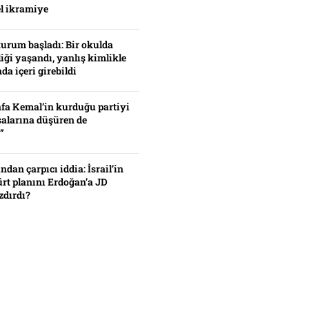
el ikramiye
turum başladı: Bir okulda
iği yaşandı, yanlış kimlikle
da içeri girebildi
fa Kemal’in kurduğu partiyi
alarına düşüren de
”
ından çarpıcı iddia: İsrail’in
ürt planını Erdoğan’a JD
zdırdı?