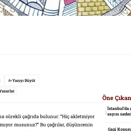
t
Yazıyı Büyüt
Yazarlar
Öne Çıkan
İstanbul’da 
sayısı neden
na sürekli çağrıda bulunur: “Hiç akletmiyor
çmıyor musunuz?” Bu çağrılar, düşüncenin
Gazi Koşusu