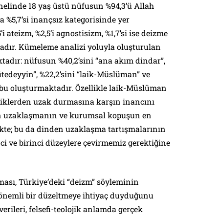
nelinde 18 yaş üstü nüfusun %94,3’ü Allah
 %5,7’si inançsız kategorisinde yer
i ateizm, %2,5’i agnostisizm, %1,7’si ise deizme
ır. Kümeleme analizi yoluyla oluşturulan
aktadır: nüfusun %40,2’sini “ana akım dindar”,
tedeyyin”, %22,2’sini “laik-Müslüman” ve
rubu oluşturmaktadır. Özellikle laik-Müslüman
tiklerden uzak durmasına karşın inancını
n uzaklaşmanın ve kurumsal kopuşun en
ekte; bu da dinden uzaklaşma tartışmalarının
i ve birinci düzeylere çevirmemiz gerektiğine
ası, Türkiye’deki “deizm” söyleminin
önemli bir düzeltmeye ihtiyaç duyduğunu
erileri, felsefi-teolojik anlamda gerçek