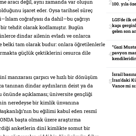
rme aracı değil, aynı zamanda var oluşun
100. yıla öz
 olduğunu işaret eder. Oysa tarihsel süreç
ği—İslam coğrafyası da dahil—bu çağrıyı
LGS’de ilk o
kapı gerginl
 bir tehdit olarak kodlamıştır. Bugün
gelen son an
inlerce dindar ailenin evladı ve onlarca
e belki tam olarak budur: onlara öğretilenlerle
“Gazi Musta
rmakta güçlük çektiklerini cesurca dile
pavyon mas
kendileridir
İsrail basın
inî manzarası çarpıcı ve hızlı bir dönüşüm
İran’daki K
 tanınan dindar aydınların deist ya da
Vance mi sı
u önünde açıklaması; üniversite gençliği
nin neredeyse bir kimlik ünvanına
Başkanlığı’nın bu eğilimi kabul eden resmî
 KONDA başta olmak üzere araştırma
rdiği anketlerin dinî kimlikte somut bir