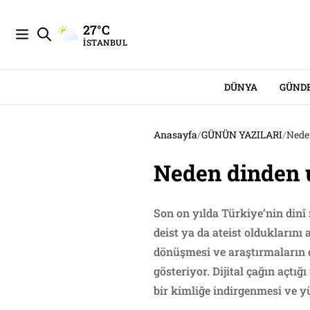
27°C
İSTANBUL
DÜNYA
GÜND
Anasayfa
/
GÜNÜN YAZILARI
/
Nede
Neden dinden 
Son on yılda Türkiye’nin dinî
deist ya da ateist olduklarını
dönüşmesi ve araştırmaların d
gösteriyor. Dijital çağın açtığ
bir kimliğe indirgenmesi ve y