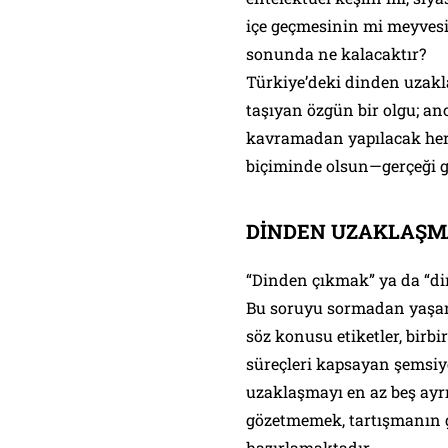
içe geçmesinin mi meyvesid
sonunda ne kalacaktır?
Türkiye’deki dinden uzakl
taşıyan özgün bir olgu; a
kavramadan yapılacak her
biçiminde olsun—gerçeği g
DİNDEN UZAKLAŞMA
“Dinden çıkmak” ya da “d
Bu soruyu sormadan yaşa
söz konusu etiketler, birbi
süreçleri kapsayan şemsiye
uzaklaşmayı en az beş ayr
gözetmemek, tartışmanın g
hazırlamaktadır.