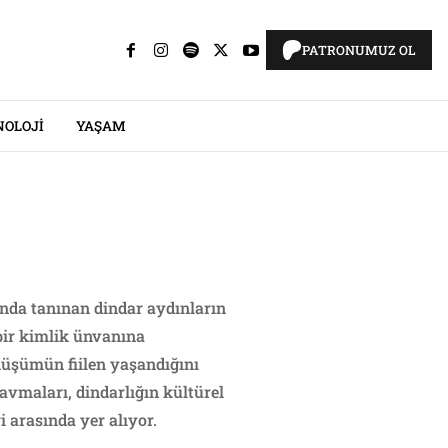
PATRONUMUZ OL
NOLOJI
YAŞAM
unda tanınan dindar aydınların
 bir kimlik ünvanına
nüşümün fiilen yaşandığını
ravmaları, dindarlığın kültürel
 arasında yer alıyor.