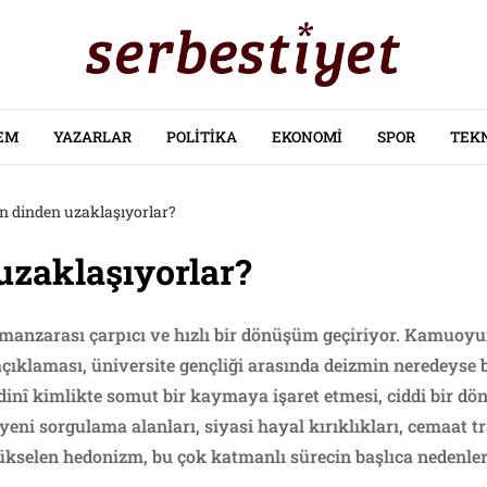
EM
YAZARLAR
POLITIKA
EKONOMI
SPOR
TEK
n dinden uzaklaşıyorlar?
uzaklaşıyorlar?
 manzarası çarpıcı ve hızlı bir dönüşüm geçiriyor. Kamuoy
 açıklaması, üniversite gençliği arasında deizmin neredeyse
inî kimlikte somut bir kaymaya işaret etmesi, ciddi bir dö
ı yeni sorgulama alanları, siyasi hayal kırıklıkları, cemaat t
ükselen hedonizm, bu çok katmanlı sürecin başlıca nedenleri