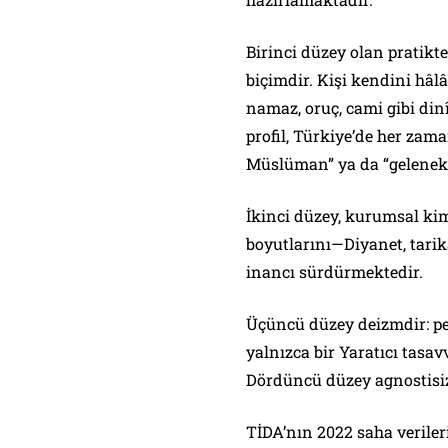
Birinci düzey olan pratik
biçimdir. Kişi kendini hâ
namaz, oruç, cami gibi din
profil, Türkiye’de her zam
Müslüman” ya da “geleneks
İkinci düzey, kurumsal kim
boyutlarını—Diyanet, tarik
inancı sürdürmektedir.
Üçüncü düzey deizmdir: pe
yalnızca bir Yaratıcı tas
Dördüncü düzey agnostisiz
TİDA’nın 2022 saha veriler