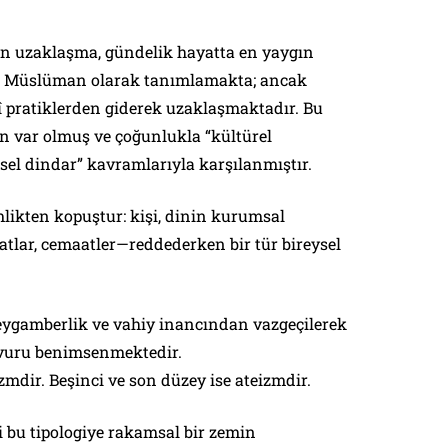
ten uzaklaşma, gündelik hayatta en yaygın
lâ Müslüman olarak tanımlamakta; ancak
î pratiklerden giderek uzaklaşmaktadır. Bu
an var olmuş ve çoğunlukla “kültürel
el dindar” kavramlarıyla karşılanmıştır.
likten kopuştur: kişi, dinin kurumsal
atlar, cemaatler—reddederken bir tür bireysel
ygamberlik ve vahiy inancından vazgeçilerek
avvuru benimsenmektedir.
mdir. Beşinci ve son düzey ise ateizmdir.
i bu tipologiye rakamsal bir zemin