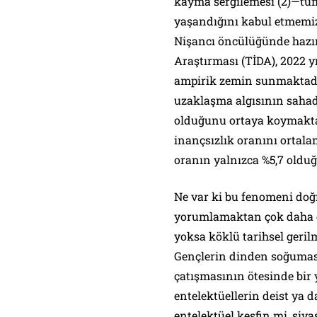
kayma sergilemesi (2)—tüm
yaşandığını kabul etmemiz
Nişancı öncülüğünde hazır
Araştırması (TİDA), 2022 yıl
ampirik zemin sunmaktadı
uzaklaşma algısının sahad
olduğunu ortaya koymaktad
inançsızlık oranını ortala
oranın yalnızca %5,7 olduğ
Ne var ki bu fenomeni doğ
yorumlamaktan çok daha gü
yoksa köklü tarihsel geri
Gençlerin dinden soğumas
çatışmasının ötesinde bir 
entelektüellerin deist ya d
entelektüel keşfin mi, siya