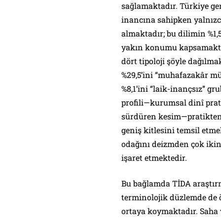
sağlamaktadır. Türkiye ge
inancına sahipken yalnızca
almaktadır; bu dilimin %1,5’
yakın konumu kapsamaktad
dört tipoloji şöyle dağılm
%29,5’ini “muhafazakâr mü
%8,1’ini “laik-inançsız” g
profili—kurumsal dinî pra
sürdüren kesim—pratikte
geniş kitlesini temsil etm
odağını deizmden çok ikinc
işaret etmektedir.
Bu bağlamda TİDA araştırm
terminolojik düzlemde de 
ortaya koymaktadır. Saha v