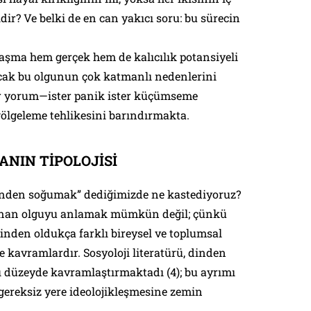
ir? Ve belki de en can yakıcı soru: bu sürecin
aşma hem gerçek hem de kalıcılık potansiyeli
ncak bu olgunun çok katmanlı nedenlerini
 yorum—ister panik ister küçümseme
ölgeleme tehlikesini barındırmakta.
NIN TİPOLOJİSİ
inden soğumak” dediğimizde ne kastediyoruz?
nan olguyu anlamak mümkün değil; çünkü
rinden oldukça farklı bireysel ve toplumsal
 kavramlardır. Sosyoloji literatürü, dinden
ı düzeyde kavramlaştırmaktadı (4); bu ayrımı
ereksiz yere ideolojikleşmesine zemin