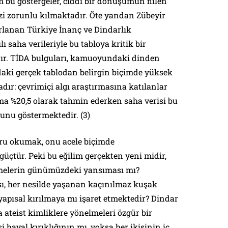
 bu göstergeler, ciddi bir dönüşümün fiilen
i zorunlu kılmaktadır. Öte yandan Zübeyir
lanan Türkiye İnanç ve Dindarlık
ı saha verileriyle bu tabloya kritik bir
r. TİDA bulguları, kamuoyundaki dinden
aki gerçek tablodan belirgin biçimde yüksek
ır: çevrimiçi algı araştırmasına katılanlar
ma %20,5 olarak tahmin ederken saha verisi bu
unu göstermektedir. (3)
ru okumak, onu acele biçimde
çtür. Peki bu eğilim gerçekten yeni midir,
lmelerin günümüzdeki yansıması mı?
ı, her nesilde yaşanan kaçınılmaz kuşak
yapısal kırılmaya mı işaret etmektedir? Dindar
a ateist kimliklere yönelmeleri özgür bir
si hayal kırıklığının mı, yoksa her ikisinin iç