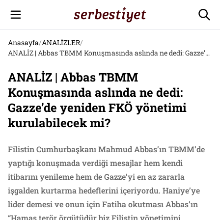
Anasayfa
/
ANALİZLER
/
ANALİZ | Abbas TBMM Konuşmasında aslında ne dedi: Gazze’de yeniden FKÖ yönetimi kurulabilecek mi?
ANALİZ | Abbas TBMM
Konuşmasında aslında ne dedi:
Gazze’de yeniden FKÖ yönetimi
kurulabilecek mi?
Filistin Cumhurbaşkanı Mahmud Abbas’ın TBMM’de
yaptığı konuşmada verdiği mesajlar hem kendi
itibarını yenileme hem de Gazze’yi en az zararla
işgalden kurtarma hedeflerini içeriyordu. Haniye’ye
lider demesi ve onun için Fatiha okutması Abbas’ın
“Hamas terör örgütüdür biz Filistin yönetimini