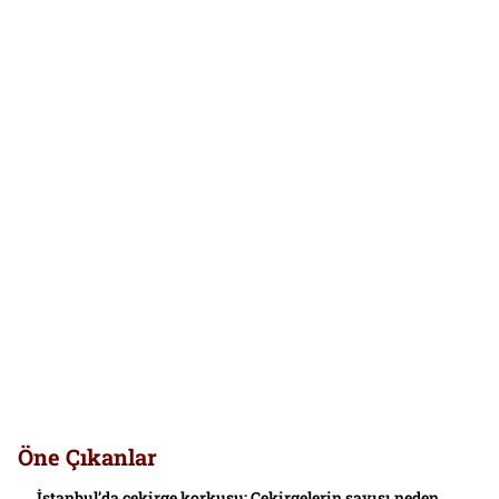
Öne Çıkanlar
İstanbul’da çekirge korkusu: Çekirgelerin sayısı neden