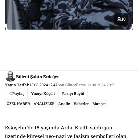
10
Bülent Şahin Erdeğer
Yayın Tarihi:
13.08.2024 12:47
Son Güncelleme:
13.08.2024 20:50
Paylaş
Yazıyı Küçült
Yazıyı Büyüt
ÖZEL HABER
ANALİZLER
Analiz
Haberler
Manşet
Eskişehir’de 18 yaşında Arda. K adlı saldırgan
üzerinde küresel neo-nazi ve faşizm sembolleri olan