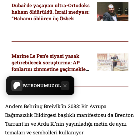
Dubai’de yaşayan ultra-Ortodoks
haham öldürüldü. İsrail medyası:
“Hahamı öldüren üç Özbek
Türkiye’ye kaçtı”
Marine Le Pen’e siyasi yasak
getirebilecek soruşturma: AP
fonlarını zimmetine geçirmekle
suçlanıyor
PATRONUMUZ OL
Anders Behring Breivik’in 2083: Bir Avrupa
Bağımsızlık Bildirgesi başlıklı manifestosu da Brenton
Tarrant’ın ve Arda K.’nin yayınladığı metin de aynı
temaları ve sembolleri kullanıyor.