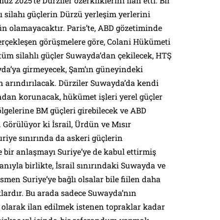
 2025’te Dürziler özerkliklerini ilan etti. Bir
silahı güçlerin Dürzü yerleşim yerlerini
 olamayacaktır. Paris’te, ABD gözetiminde
gerçekleşen görüşmelere göre, Colani Hükümeti
 tüm silahlı güçler Suwayda’dan çekilecek, HTŞ
da’ya girmeyecek, Şam’ın güneyindeki
n arındırılacak. Dürziler Suwayda’da kendi
ndan korunacak, hükümet işleri yerel güçler
ölgelerine BM güçleri girebilecek ve ABD
 Görülüyor ki İsrail, Ürdün ve Mısır
uriye sınırında da askeri güçlerin
ir anlaşmayı Suriye’ye de kabul ettirmiş
anıyla birlikte, İsrail sınırındaki Suwayda ve
smen Suriye’ye bağlı olsalar bile fiilen daha
aklardır. Bu arada sadece Suwayda’nın
i olarak ilan edilmek istenen topraklar kadar