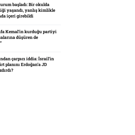
turum başladı: Bir okulda
iği yaşandı, yanlış kimlikle
da içeri girebildi
fa Kemal’in kurduğu partiyi
alarına düşüren de
”
ından çarpıcı iddia: İsrail’in
ürt planını Erdoğan’a JD
zdırdı?