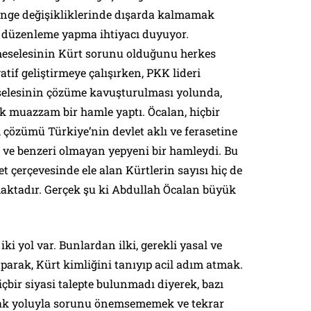
denge değişikliklerinde dışarda kalmamak
ir düzenleme yapma ihtiyacı duyuyor.
meselesinin Kürt sorunu olduğunu herkes
yatif geliştirmeye çalışırken, PKK lideri
selesinin çözüme kavuşturulması yolunda,
ek muazzam bir hamle yaptı. Öcalan, hiçbir
, çözümü Türkiye’nin devlet aklı ve ferasetine
şi ve benzeri olmayan yepyeni bir hamleydi. Bu
t çerçevesinde ele alan Kürtlerin sayısı hiç de
maktadır. Gerçek şu ki Abdullah Öcalan büyük
i yol var. Bunlardan ilki, gerekli yasal ve
parak, Kürt kimliğini tanıyıp acil adım atmak.
içbir siyasi talepte bulunmadı diyerek, bazı
ak yoluyla sorunu önemsememek ve tekrar