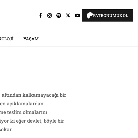
PATRONUMUZ OL
NOLOJI
YAŞAM
, altından kalkamayacağı bir
len açıklamalardan
ime teslim olmalarını
or ki eğer devlet, böyle bir
sokar.