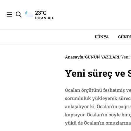
23°C
İSTANBUL
DÜNYA
GÜND
Anasayfa
/
GÜNÜN YAZILARI
/
Yeni 
Yeni süreç ve 
Öcalan örgütünü feshetmiş ve
sorumluluk yükleyerek süreci
anlaşılıyor ki, Öcalan’ın çağr
kapsıyor. Öcalan’ın böyle bir 
yükü de Öcalan’ın omuzlarına 