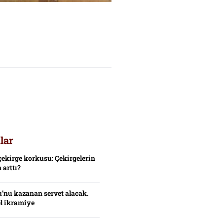
lar
çekirge korkusu: Çekirgelerin
 arttı?
’nu kazanan servet alacak.
el ikramiye