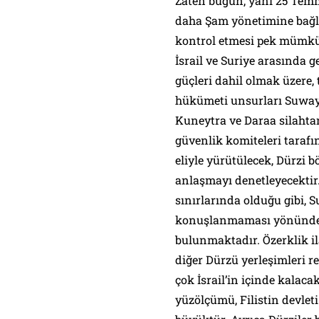
Zaten bugün, yani 25 Temmuz
daha Şam yönetimine bağlı 
kontrol etmesi pek mümkün
İsrail ve Suriye arasında 
güçleri dahil olmak üzere,
hükümeti unsurları Suway
Kuneytra ve Daraa silahta
güvenlik komiteleri tarafı
eliyle yürütülecek, Dürzi b
anlaşmayı denetleyecektir.
sınırlarında olduğu gibi, S
konuşlanmaması yönünde b
bulunmaktadır. Özerklik il
diğer Dürzü yerleşimleri re
çok İsrail’in içinde kalac
yüzölçümü, Filistin devlet