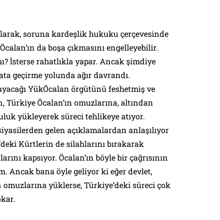
 alarak, soruna kardeşlik hukuku çerçevesinde
Öcalan’ın da boşa çıkmasını engelleyebilir.
? İsterse rahatlıkla yapar. Ancak şimdiye
yata geçirme yolunda ağır davrandı.
ayacağı YükÖcalan örgütünü feshetmiş ve
n, Türkiye Öcalan’ın omuzlarına, altından
uk yükleyerek süreci tehlikeye atıyor.
yasilerden gelen açıklamalardan anlaşılıyor
e’deki Kürtlerin de silahlarını bırakarak
arını kapsıyor. Öcalan’ın böyle bir çağrısının
. Ancak bana öyle geliyor ki eğer devlet,
n omuzlarına yüklerse, Türkiye’deki süreci çok
kar.