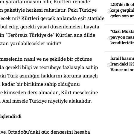
 yararlanmasını bilir, Kürtleri rencide
LGS’de ilk o
paketiyle herkesi rahatlatır. Peki Türkiye
kapı gerginl
gelen son an
ilecek mi? Kürtleri gerçek anlamda eşit statüde
ul edip, gerekli yasal düzenlemeleri hayata
“Gazi Musta
in “Terörsüz Türkiye’de” Kürtler, ana dilde
pavyon mas
kendileridir
aktan yarılabilecekler midir?
İsrail basın
 meselenin nasıl ve ne şekilde bir çözüme
İran’daki K
gerekli bilgi ve tecrübeye fazlasıyla sahip
Vance mi sı
’taki Türk azınlığın haklarını koruma amaçlı
a kadar bir birikime sahip olduğunu
iye kimseden ders almadan, Kürt meselesine
 Asıl mesele Türkiye niyetiyle alakalıdır.
üçlendirdi
ye, Ortadoğu’daki güç dengesini hesaba