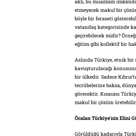
aklı, bu muazzam imkândan
etmeyecek makul bir çözüm 
böyle bir feraseti göstereb
vatandaş kategorisinde kab
geçirebilecek midir? Örneğ
eğitim gibi kollektif bir h
Aslında Türkiye, etnik bir
kavuşturulacağı konusunda 
bir ülkedir. Sadece Kıbrıs
tecrübelerine baksa, düny
görecektir. Kısacası Türk
makul bir çözüm üretebilir.
Öcalan Türkiye’nin Elini G
Görüldüğü kadarıyla Türki