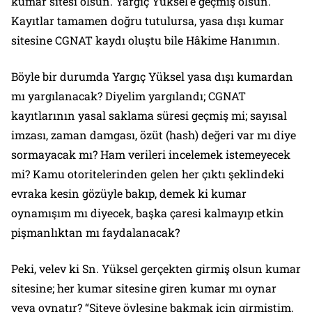
kumar sitesi olsun. Yargıç Yüksel’e geçmiş olsun.
Kayıtlar tamamen doğru tutulursa, yasa dışı kumar
sitesine CGNAT kaydı oluştu bile Hâkime Hanımın.
Böyle bir durumda Yargıç Yüksel yasa dışı kumardan
mı yargılanacak? Diyelim yargılandı; CGNAT
kayıtlarının yasal saklama süresi geçmiş mi; sayısal
imzası, zaman damgası, özüt (hash) değeri var mı diye
sormayacak mı? Ham verileri incelemek istemeyecek
mi? Kamu otoritelerinden gelen her çıktı şeklindeki
evraka kesin gözüyle bakıp, demek ki kumar
oynamışım mı diyecek, başka çaresi kalmayıp etkin
pişmanlıktan mı faydalanacak?
Peki, velev ki Sn. Yüksel gerçekten girmiş olsun kumar
sitesine; her kumar sitesine giren kumar mı oynar
veya oynatır? “Siteye öylesine bakmak için girmiştim,