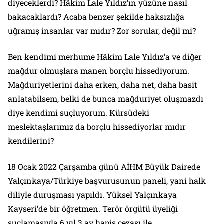
diyeceklerdi? Hâkim Lale Yıldız’ın yüzüne nasıl
bakacaklardı? Acaba benzer şekilde haksızlığa
uğramış insanlar var mıdır? Zor sorular, değil mi?
Ben kendimi merhume Hâkim Lale Yıldız’a ve diğer
mağdur olmuşlara manen borçlu hissediyorum.
Mağduriyetlerini daha erken, daha net, daha basit
anlatabilsem, belki de bunca mağduriyet oluşmazdı
diye kendimi suçluyorum. Kürsüdeki
meslektaşlarımız da borçlu hissediyorlar mıdır
kendilerini?
18 Ocak 2022 Çarşamba günü AİHM Büyük Dairede
Yalçınkaya/Türkiye başvurusunun paneli, yani halk
diliyle duruşması yapıldı. Yüksel Yalçınkaya
Kayseri’de bir öğretmen. Terör örgütü üyeliği
suçlamasıyla 6 yıl 3 ay hapis cezası ile