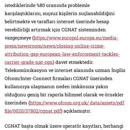
istediklerinde %80 oranında problemle
karşılaştıklarını, suçsuz kişilerin suçlanabildiğini
belirtmekte ve tarafları internet üzerinde hesap
verebilirliği artırmak için CGNAT sisteminden
vazgeçmeye (
https://www.europol.europa.eu/media-
press/newsroom/news/closing-online-crime-
attribution-gap-european-law-enforcement-tackles-
carrier-grade-nat-cgn
) davet etmektedir.
Telekomünikasyon ve internet alanında uzman İngiliz
Ofcom/Inter-Connect firmaları CGNAT üzerinden
kullanıcıya ulaşmanın neden imkânsıza yakın
olduğunu geniş bir raporla bilimsel olarak ve örnekler
üzerinden (
https://www.ofcom.org.uk/ data/assets/pdf
file/0020/37802/cgnat.pdf
) açıklamıştır.
CGNAT başta olmak üzere operatör kayıtları, herhangi