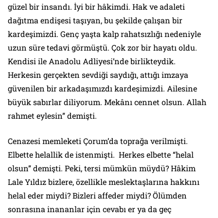
güzel bir insandı. İyi bir hâkimdi. Hak ve adaleti
dağıtma endişesi taşıyan, bu şekilde çalışan bir
kardeşimizdi. Genç yaşta kalp rahatsızlığı nedeniyle
uzun süre tedavi görmüştü. Çok zor bir hayatı oldu.
Kendisi ile Anadolu Adliyesi’nde birlikteydik.
Herkesin gerçekten sevdiği saydığı, attığı imzaya
güvenilen bir arkadaşımızdı kardeşimizdi. Ailesine
büyük sabırlar diliyorum. Mekânı cennet olsun. Allah
rahmet eylesin” demişti.
Cenazesi memleketi Çorum’da toprağa verilmişti.
Elbette helallik de istenmişti. Herkes elbette “helal
olsun” demişti. Peki, tersi mümkün müydü? Hâkim
Lale Yıldız bizlere, özellikle meslektaşlarına hakkını
helal eder miydi? Bizleri affeder miydi? Ölümden
sonrasına inananlar için cevabı er ya da geç