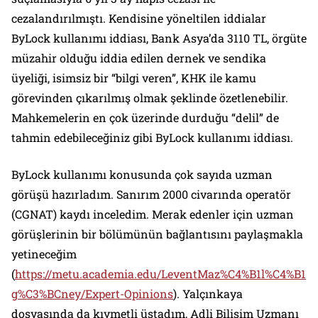
cezalandırılmıştı. Kendisine yöneltilen iddialar
ByLock kullanımı iddiası, Bank Asya’da 3110 TL, örgüte
müzahir olduğu iddia edilen dernek ve sendika
üyeliği, isimsiz bir “bilgi veren”, KHK ile kamu
görevinden çıkarılmış olmak şeklinde özetlenebilir.
Mahkemelerin en çok üzerinde durduğu “delil” de
tahmin edebileceğiniz gibi ByLock kullanımı iddiası.
ByLock kullanımı konusunda çok sayıda uzman
görüşü hazırladım. Sanırım 2000 civarında operatör
(CGNAT) kaydı inceledim. Merak edenler için uzman
görüşlerinin bir bölümünün bağlantısını paylaşmakla
yetineceğim
(
https://metu.academia.edu/LeventMaz%C4%B1l%C4%B1
g%C3%BCney/Expert-Opinions
). Yalçınkaya
dosyasında da kıymetli üstadım, Adli Bilişim Uzmanı