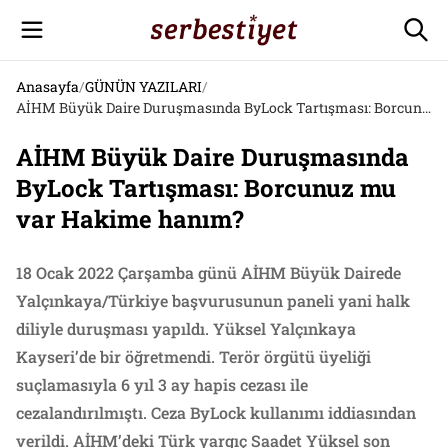
Anasayfa
/
GÜNÜN YAZILARI
/
AİHM Büyük Daire Duruşmasında ByLock Tartışması: Borcunuz mu var Hakime hanım?
AİHM Büyük Daire Duruşmasında
ByLock Tartışması: Borcunuz mu
var Hakime hanım?
18 Ocak 2022 Çarşamba günü AİHM Büyük Dairede
Yalçınkaya/Türkiye başvurusunun paneli yani halk
diliyle duruşması yapıldı. Yüksel Yalçınkaya
Kayseri’de bir öğretmendi. Terör örgütü üyeliği
suçlamasıyla 6 yıl 3 ay hapis cezası ile
cezalandırılmıştı. Ceza ByLock kullanımı iddiasından
verildi. AİHM’deki Türk yargıç Saadet Yüksel son