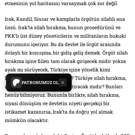
etmesinin yol haritasını varsaymak çok zor değil.
Irak, Kandil, Sincar ve kamplarla örgütün silahlı ana
üssü. Irak’ta silah bırakma, bunun prosedürünü ve
PKK’lı üst düzey yöneticilerin ve militanların hukuki
durumunu içeriyor. Bu da devlet ile örgüt arasında
dolaylı bir konuşma, bir gidiş geliş demek. Örgüt silah
bırakma işine fiilen tam olarak girişecek midir yoksa
ayak mı sürüyecek, Türkiye içine yönelik kimi
koşullar, adımlar isteyecektir? Türkiye silah bırakma,
PATRONUMUZ OL
af, entegrasyon işini kolaylaştıracak mıdır? Bunları
henüz bilmiyoruz. Bununla birlikte, silah bırakma,
siyasi dönüşüm ve devletin niyeti gerçekçi bir
istikamet kazanırsa, Irak’ta da doğru yol almak
mümkün olacaktır.