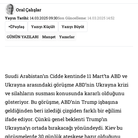
Oral Çalışlar
Yayın Tarihi:
14.03.2025 09:30
Son Güncelleme:
14.03.2025 14:52
Paylaş
Yazıyı Küçült
Yazıyı Büyüt
GÜNÜN YAZILARI
Manşet
Yazarlar
Suudi Arabistan’ın Cidde kentinde 11 Mart’ta ABD ve
Ukrayna arasındaki görüşme ABD’nin Ukrayna krizi
ve silahların susması konusunda kararlı olduğunu
gösteriyor. Bu görüşme, ABD’nin Trump işbaşına
geldiğinden beri izlediği çizgiden farklı bir eğilimi
ifade ediyor. Çünkü genel beklenti Trump’ın
Ukrayna’yı ortada bırakacağı yönündeydi. Kiev bu
görüşmelerde 30 günlük ateşkese hazır olduğunu