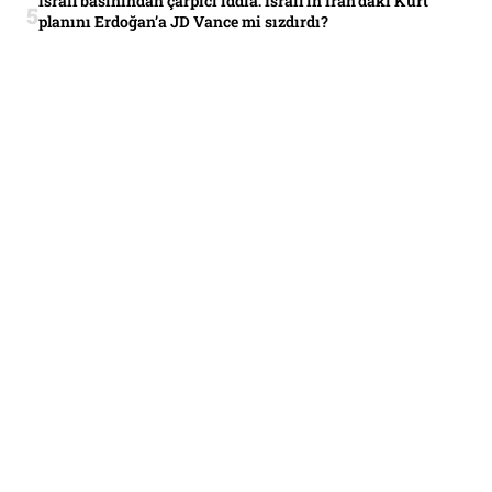
İsrail basınından çarpıcı iddia: İsrail’in İran’daki Kürt
planını Erdoğan’a JD Vance mi sızdırdı?