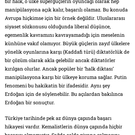
bir halk, o ülke süpergüçlerin oyuncağı olarak hep
manipülasyona açık kalır, başarılı olamaz. Bu konuda
Avrupa hiçkimse için bir örnek değildir. Uluslararası
siyaset sözkonusu olduğunda liberal düşünce,
egemenlik kavramını kavrayamadığı için meselenin
künhüne vakıf olamıyor. Büyük güçlerin zayıf ülkelere
yönelik oyunlarına karşı (Kaddafi türü) diktatörlük de
bir çözüm olarak akla gelebilir ancak diktatörler
kırılgan olurlar. Ancak popüler bir ‘halk diktası’
manipülasyona karşı bir ülkeye koruma sağlar. Putin
fenomeni bu hakikatin bir ifadesidir. Aynı şey
Erdoğan için de söylenebilir. Bu açılardan bakılınca
Erdoğan bir sonuçtur.
Türkiye tarihinde pek az dünya çapında başarı
hikayesi vardır. Kemalistlerin dünya çapında hiçbir
başarısı olmamıştır. Sağda solda piyano çalmasını