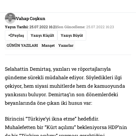
Vahap Coşkun
Yayın Tarihi:
25.07.2022 16:21
Son Güncelleme:
25.07.2022 16:23
Paylaş
Yazıyı Küçült
Yazıyı Büyüt
GÜNÜN YAZILARI
Manşet
Yazarlar
Selahattin Demirtaş, yazıları ve röportajlarıyla
gündeme sürekli müdahale ediyor. Söyledikleri ilgi
çekiyor, hem siyasi muhitlerde hem de kamuoyunda
yankısını buluyor. Demirtaş’ın son dönemlerdeki
beyanlarında öne çıkan iki husus var:
Birincisi
“Türkiye’yi ikna etme”
hedefidir.
Muhalefetten bir
“Kürt açılımı”
bekleniyorsa HDP’nin
de bir
“Türkiye açılımı”
yapması gerektiğini