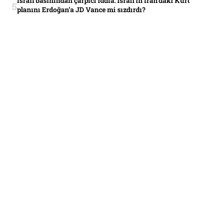
İsrail basınından çarpıcı iddia: İsrail’in İran’daki Kürt
planını Erdoğan’a JD Vance mi sızdırdı?