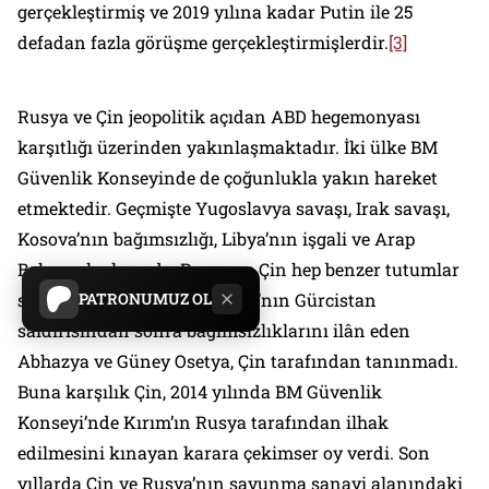
gerçekleştirmiş ve 2019 yılına kadar Putin ile 25
defadan fazla görüşme gerçekleştirmişlerdir.
[3]
Rusya ve Çin jeopolitik açıdan ABD hegemonyası
karşıtlığı üzerinden yakınlaşmaktadır. İki ülke BM
Güvenlik Konseyinde de çoğunlukla yakın hareket
etmektedir. Geçmişte Yugoslavya savaşı, Irak savaşı,
Kosova’nın bağımsızlığı, Libya’nın işgali ve Arap
Baharı olaylarında, Rusya ve Çin hep benzer tutumlar
sergiledi. 2008 yılında, Rusya’nın Gürcistan
PATRONUMUZ OL
saldırısından sonra bağımsızlıklarını ilân eden
Abhazya ve Güney Osetya, Çin tarafından tanınmadı.
Buna karşılık Çin, 2014 yılında BM Güvenlik
Konseyi’nde Kırım’ın Rusya tarafından ilhak
edilmesini kınayan karara çekimser oy verdi. Son
yıllarda Çin ve Rusya’nın savunma sanayi alanındaki