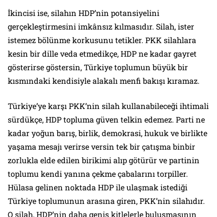
İkincisi ise, silahın HDP’nin potansiyelini
gerçekleştirmesini imkânsız kılmasıdır. Silah, ister
istemez bölünme korkusunu tetikler. PKK silahlara
kesin bir dille veda etmedikçe, HDP ne kadar gayret
gösterirse göstersin, Türkiye toplumun büyük bir
kısmındaki kendisiyle alakalı menfi bakışı kıramaz.
Türkiye’ye karşı PKK’nin silah kullanabileceği ihtimali
sürdükçe, HDP topluma güven telkin edemez. Parti ne
kadar yoğun barış, birlik, demokrasi, hukuk ve birlikte
yaşama mesajı verirse versin tek bir çatışma binbir
zorlukla elde edilen birikimi alıp götürür ve partinin
toplumu kendi yanına çekme çabalarını torpiller.
Hülasa gelinen noktada HDP ile ulaşmak istediği
Türkiye toplumunun arasına giren, PKK’nin silahıdır.
O silah, HDP’nin daha geniş kitlelerle buluşmasının