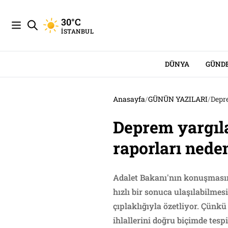
30°C
İSTANBUL
DÜNYA
GÜND
Anasayfa
/
GÜNÜN YAZILARI
/
Depre
Deprem yargılam
raporları nede
Adalet Bakanı'nın konuşmasın
hızlı bir sonuca ulaşılabilmes
çıplaklığıyla özetliyor. Çünk
ihlallerini doğru biçimde tesp