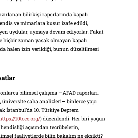
azırlanan bilirkişi raporlarında kapalı
endis ve mimarlara kusur izafe edildi,
yen uydular, uymaya devam ediyorlar. Fakat
e hiçbir zaman yasak olmayan kapalı
a halen izin verildiği, bunun düzeltilmesi
satlar
onlarca bilimsel çalışma —AFAD raporları,
üniversite saha analizleri— binlerce yapı
rak İstanbul’da 10. Türkiye Deprem
https://10tcee.org/
) düzenlendi. Her biri yoğun
ndisliği açısından tecrübelerin,
ilimsel faaliyetlerde bilin bakalım ne eksikti?