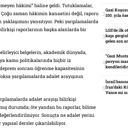
meyen hâkimi” haline geldi. Tutuklamalar,
Gazi Koşusu
 Çoğu zaman hâkimin kanaatini değil, raporu
100. yıla öz
n yaklaşımını yansıtıyor. Peki yargılamalarda
ilirkişi raporlarının başka alanlarda bir
LGS’de ilk o
kapı gerginl
gelen son an
lirleyici belgelerin, akademik dünyada,
“Gazi Musta
a kamu politikalarında hiçbir iz
pavyon mas
kendileridir
 deprem sonrası öğrenme kapasitesinin
 Yoksa yargılamalarda adalet arayışının
İsrail basın
İran’daki K
Vance mi sı
rgılamalarda adalet arayışı bilirkişi
şmış durumda; öte yandan bu raporlar, bilime
eğerlendirilmiyor. Sonuçta ne adalet yerini
 yapısal dersler çıkarılabiliyor.