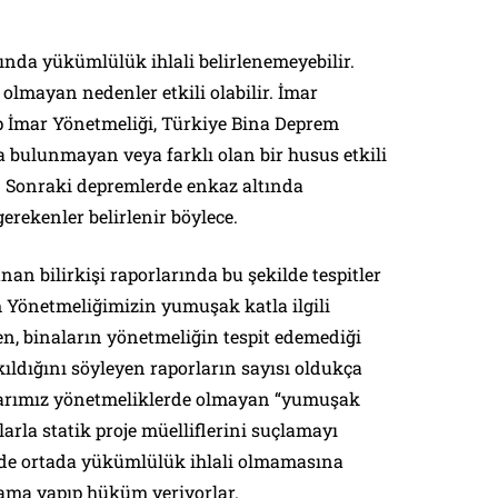
da yükümlülük ihlali belirlenemeyebilir.
lmayan nedenler etkili olabilir. İmar
p İmar Yönetmeliği, Türkiye Bina Deprem
 bulunmayan veya farklı olan bir husus etkili
r. Sonraki depremlerde enkaz altında
erekenler belirlenir böylece.
nan bilirkişi raporlarında bu şekilde tespitler
Yönetmeliğimizin yumuşak katla ilgili
yen, binaların yönetmeliğin tespit edemediği
ldığını söyleyen raporların sayısı oldukça
calarımız yönetmeliklerde olmayan “yumuşak
larla statik proje müelliflerini suçlamayı
r de ortada yükümlülük ihlali olmamasına
ama yapıp hüküm veriyorlar.