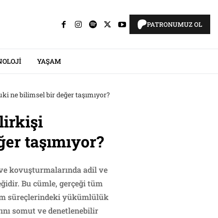
PATRONUMUZ OL
NOLOJI
YAŞAM
uki ne bilimsel bir değer taşımıyor?
irkişi
ğer taşımıyor?
ve kovuşturmalarında adil ve
eğidir. Bu cümle, gerçeği tüm
anım süreçlerindeki yükümlülük
ğını somut ve denetlenebilir