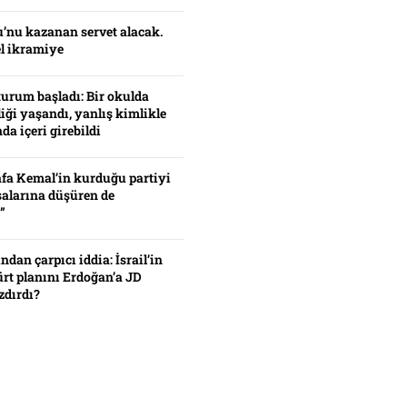
’nu kazanan servet alacak.
el ikramiye
turum başladı: Bir okulda
iği yaşandı, yanlış kimlikle
da içeri girebildi
fa Kemal’in kurduğu partiyi
alarına düşüren de
”
ından çarpıcı iddia: İsrail’in
ürt planını Erdoğan’a JD
zdırdı?