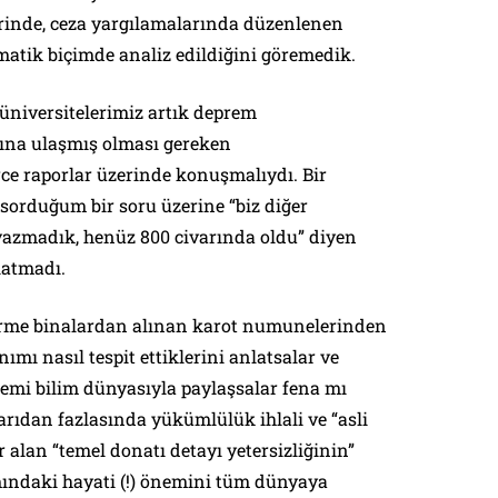
birinde, ceza yargılamalarında düzenlenen
tematik biçimde analiz edildiğini göremedik.
üniversitelerimiz artık deprem
ına ulaşmış olması gereken
ce raporlar üzerinde konuşmalıydı. Bir
sorduğum bir soru üzerine “biz diğer
 yazmadık, henüz 800 civarında oldu” diyen
latmadı.
rme binalardan alınan karot numunelerinden
ı nasıl tespit ettiklerini anlatsalar ve
mi bilim dünyasıyla paylaşsalar fena mı
arıdan fazlasında yükümlülük ihlali ve “asli
 alan “temel donatı detayı yetersizliğinin”
ındaki hayati (!) önemini tüm dünyaya