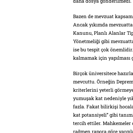
daha dosya gönderilmedi.
Bazen de mevzuat kapsamın
Ancak yıkımda mevzuatta o
Kanunu, Planlı Alanlar Ti
Yönetmeliği gibi mevzuatta
ise bu tespit çok önemlidi
kalmamak için yapılması g
Birçok üniversitece hazırla
mevcuttu. Örneğin Deprem 
kriterlerini yeterli görme
yumuşak kat nedeniyle yıkı
fazla. Fakat bilirkişi ho
kat potansiyeli” gibi tanım
tercih ettiler. Mahkemele
rağmen rapora göre yargıl