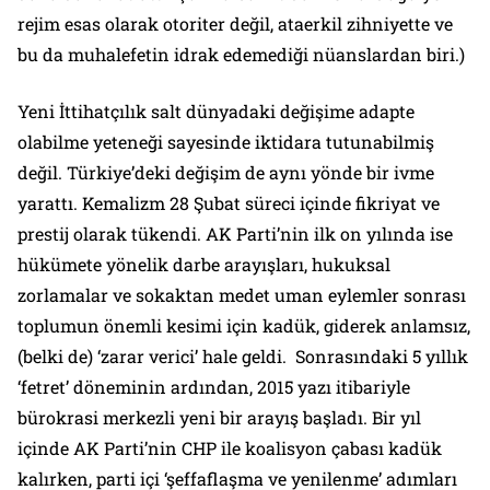
rejim esas olarak otoriter değil, ataerkil zihniyette ve
bu da muhalefetin idrak edemediği nüanslardan biri.)
Yeni İttihatçılık salt dünyadaki değişime adapte
olabilme yeteneği sayesinde iktidara tutunabilmiş
değil. Türkiye’deki değişim de aynı yönde bir ivme
yarattı. Kemalizm 28 Şubat süreci içinde fikriyat ve
prestij olarak tükendi. AK Parti’nin ilk on yılında ise
hükümete yönelik darbe arayışları, hukuksal
zorlamalar ve sokaktan medet uman eylemler sonrası
toplumun önemli kesimi için kadük, giderek anlamsız,
(belki de) ‘zarar verici’ hale geldi. Sonrasındaki 5 yıllık
‘fetret’ döneminin ardından, 2015 yazı itibariyle
bürokrasi merkezli yeni bir arayış başladı. Bir yıl
içinde AK Parti’nin CHP ile koalisyon çabası kadük
kalırken, parti içi ‘şeffaflaşma ve yenilenme’ adımları