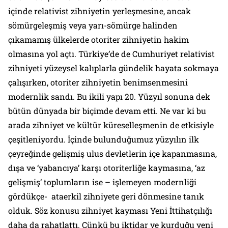
içinde relativist zihniyetin yerleşmesine, ancak
sömürgeleşmiş veya yarı-sömürge halinden
çıkamamış ülkelerde otoriter zihniyetin hakim
olmasına yol açtı. Türkiye’de de Cumhuriyet relativist
zihniyeti yüzeysel kalıplarla gündelik hayata sokmaya
çalışırken, otoriter zihniyetin benimsenmesini
modernlik sandı. Bu ikili yapı 20. Yüzyıl sonuna dek
bütün dünyada bir biçimde devam etti. Ne var ki bu
arada zihniyet ve kültür küreselleşmenin de etkisiyle
çeşitleniyordu. İçinde bulunduğumuz yüzyılın ilk
çeyreğinde gelişmiş ulus devletlerin içe kapanmasına,
dışa ve ‘yabancıya’ karşı otoriterliğe kaymasına, ‘az
gelişmiş’ toplumların ise – işlemeyen modernliği
gördükçe- ataerkil zihniyete geri dönmesine tanık
olduk. Söz konusu zihniyet kayması Yeni İttihatçılığı
daha da rahatlattı. Çünkü bu iktidar ve kurduğu yeni