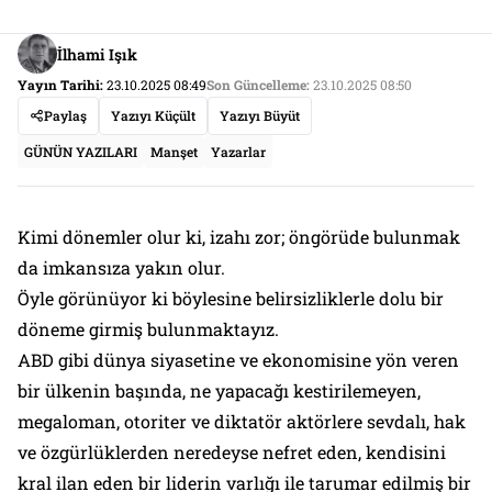
İlhami Işık
Yayın Tarihi:
23.10.2025 08:49
Son Güncelleme:
23.10.2025 08:50
Paylaş
Yazıyı Küçült
Yazıyı Büyüt
GÜNÜN YAZILARI
Manşet
Yazarlar
Kimi dönemler olur ki, izahı zor; öngörüde bulunmak
da imkansıza yakın olur.
Öyle görünüyor ki böylesine belirsizliklerle dolu bir
döneme girmiş bulunmaktayız.
ABD gibi dünya siyasetine ve ekonomisine yön veren
bir ülkenin başında, ne yapacağı kestirilemeyen,
megaloman, otoriter ve diktatör aktörlere sevdalı, hak
ve özgürlüklerden neredeyse nefret eden, kendisini
kral ilan eden bir liderin varlığı ile tarumar edilmiş bir