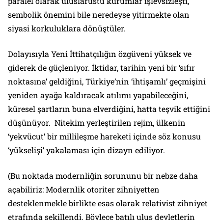
paralel olarak uluslarüstü kurumlar işlevsizleşti,
sembolik önemini bile neredeyse yitirmekte olan
siyasi korkuluklara dönüştüler.
Dolayısıyla Yeni İttihatçılığın özgüveni yüksek ve
giderek de güçleniyor. İktidar, tarihin yeni bir ‘sıfır
noktasına’ geldiğini, Türkiye’nin ‘ihtişamlı’ geçmişini
yeniden ayağa kaldıracak atılımı yapabileceğini,
küresel şartların buna elverdiğini, hatta teşvik ettiğini
düşünüyor. Nitekim yerleştirilen rejim, ülkenin
‘yekvücut’ bir millileşme hareketi içinde söz konusu
‘yükselişi’ yakalaması için dizayn ediliyor.
(Bu noktada modernliğin sorununu bir nebze daha
açabiliriz: Modernlik otoriter zihniyetten
desteklenmekle birlikte esas olarak relativist zihniyet
etrafında şekillendi. Böylece batılı ulus devletlerin