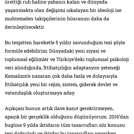
ürettiği ruh haline yabancı kalan ve dünyada
yaşanmakta olan değişimi ıskalayan bir ideoloji ise
muhtemelen takipçilerinin hüsranını daha da
derinleştirecektir.
Bu tespitten hareketle 5 yıldır savunduğum tezi şöyle
formüle edebilirim: Dünyadaki yeni siyasi ve
toplumsal eğilimler ve Türkiye’deki toplumsal psikoloji
veri alındığında, İttihatçılığın adaptasyon yeteneği
Kemalizm’e nazaran çok daha fazla ve dolayısıyla
İttihatçılık yeni bir rejim, sistem, giderek devlet ve
vatandaşlık oluşturmaya aday.
Açıkçası bunun artık ilave kanıt gerektirmeyen,
apaçık bir gerçeklik olduğunu düşünüyorum. 2016’dan
bugüne 9 yılda iktidarın tüm tasarrufları söz konusu
tezi doğruladı ve iktidar bu tasarrufları yaparken