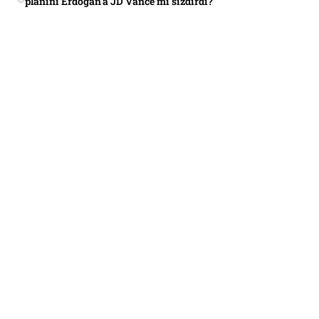
planını Erdoğan’a JD Vance mi sızdırdı?