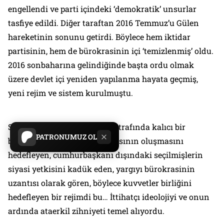
engellendi ve parti içindeki ‘demokratik’ unsurlar
tasfiye edildi. Diğer taraftan 2016 Temmuz’u Gülen
hareketinin sonunu getirdi. Böylece hem iktidar
partisinin, hem de bürokrasinin içi ‘temizlenmiş’ oldu.
2016 sonbaharına gelindiğinde başta ordu olmak
üzere devlet içi yeniden yapılanma hayata geçmiş,
yeni rejim ve sistem kurulmuştu.
Seçilmiş bir siyasetçi (‘kral’) etrafında kalıcı bir
PATRONUMUZ OL
bürokratik karar mekanizmasının oluşmasını
hedefleyen, cumhurbaşkanı dışındaki seçilmişlerin
siyasi yetkisini kadük eden, yargıyı bürokrasinin
uzantısı olarak gören, böylece kuvvetler birliğini
hedefleyen bir rejimdi bu… İttihatçı ideolojiyi ve onun
ardında ataerkil zihniyeti temel alıyordu.