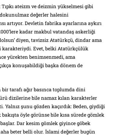
 Tıpkı ateizm ve deizmin yükselmesi gibi
 dokunulmaz değerler halesini
ı artıyor. Devletin fabrika ayarlarına aykırı
 2000’lere kadar makbul vatandaş askerliği
olsun’ diyen, tavizsiz Atatürkçü, dindar ama
i karakteriydi. Evet, belki Atatürkçülük
nce yürekten benimsenmedi, ama
çıkça konuşabildiği başka dönem de
in bir tarafı ağır basınca toplumda dini
dürü dizilerine bile namaz kılan karakterler
şti. Yalnız şunu gözden kaçırdık: Beden, giydiği
k bakışta öyle görünse bile kısa sürede gömlek
 başlar. Dar kesim gömlek giyince göbek
aha beter belli olur. İslami değerler bugün