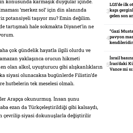
a din konusunda karmaşık duygular içinde.
LGS’de ilk o
lmaması ‘merkez sol’ için din alanında
kapı gerginl
gelen son an
riz potansiyeli taşıyor mu? Emin değilim.
lde tartışmalı hale sokmakta Diyanet’in ne
“Gazi Musta
yorum.
pavyon mas
kendileridir
ha çok gündelik hayatla ilgili olurdu ve
İsrail basın
 Ramazan yaklaşınca orucun hikmeti
İran’daki K
den olan alkol, uyuşturucu gibi alışkanlıkların
Vance mi sı
aka siyasi olunacaksa bugünlerde Filistin’de
e hutbelerin tek meselesi olmalı.
ler Arapça okunurmuş. İnsan şunu
a ezan da Türkçeleştirildiği gibi kalsaydı,
 çevrilip siyasi dokunuşlarla değiştirilir