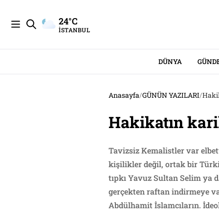
24°C
İSTANBUL
DÜNYA
GÜND
Anasayfa
/
GÜNÜN YAZILARI
/
Haki
Hakikatın kar
Tavizsiz Kemalistler var elbe
kişilikler değil, ortak bir Tü
tıpkı Yavuz Sultan Selim ya d
gerçekten raftan indirmeye va
Abdülhamit İslamcıların. İdeol