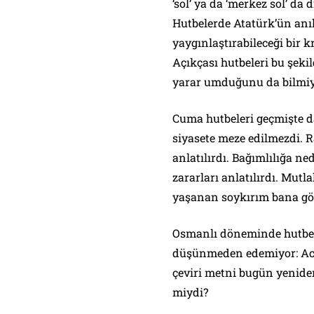
‘sol’ ya da ‘merkez sol’ d
Hutbelerde Atatürk’ün anı
yaygınlaştırabileceği bir k
Açıkçası hutbeleri bu şeki
yarar umduğunu da bilmi
Cuma hutbeleri geçmişte da
siyasete meze edilmezdi.
anlatılırdı. Bağımlılığa ne
zararları anlatılırdı. Mutl
yaşanan soykırım bana gör
Osmanlı döneminde hutbe
düşünmeden edemiyor: Acab
çeviri metni bugün yeniden
miydi?