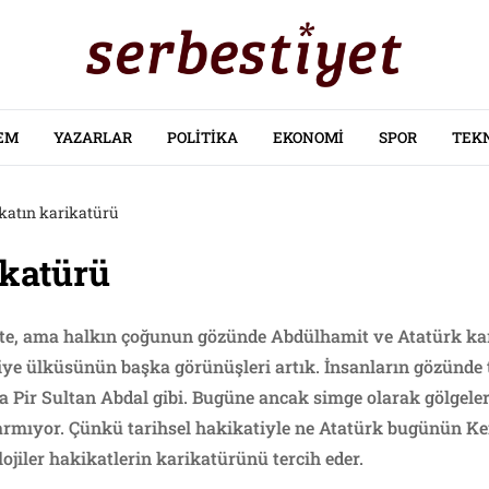
EM
YAZARLAR
POLITIKA
EKONOMI
SPOR
TEK
katın karikatürü
ikatürü
tte, ama halkın çoğunun gözünde Abdülhamit ve Atatürk kar
rkiye ülküsünün başka görünüşleri artık. İnsanların gözünde t
a Pir Sultan Abdal gibi. Bugüne ancak simge olarak gölgele
rmıyor. Çünkü tarihsel hakikatiyle ne Atatürk bugünün Kem
ojiler hakikatlerin karikatürünü tercih eder.