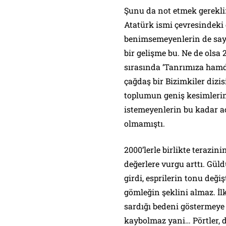
Şunu da not etmek gerekli:
Atatürk ismi çevresindeki
benimsemeyenlerin de sayıs
bir gelişme bu. Ne de olsa
sırasında ‘Tanrımıza hamd
çağdaş bir Bizimkiler dizis
toplumun geniş kesimleri
istemeyenlerin bu kadar a
olmamıştı.
2000’lerle birlikte terazin
değerlere vurgu arttı. Gül
girdi, esprilerin tonu deği
gömleğin şeklini almaz. İl
sardığı bedeni göstermeye
kaybolmaz yani… Pörtler, d