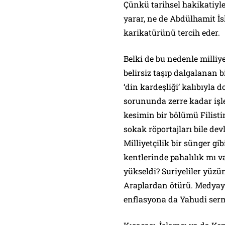
Çünkü tarihsel hakikatiyl
yarar, ne de Abdülhamit İsl
karikatürünü tercih eder.
Belki de bu nedenle milliye
belirsiz taşıp dalgalanan b
‘din kardeşliği’ kalıbıyla
sorununda zerre kadar işl
kesimin bir bölümü Filisti
sokak röportajları bile dev
Milliyetçilik bir sünger gi
kentlerinde pahalılık mı v
yükseldi? Suriyeliler yüzü
Araplardan ötürü. Medyayı 
enflasyona da Yahudi ser