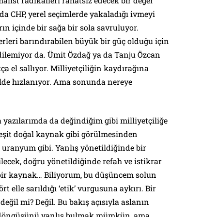
alist radikalleri rahatsız edecek bir değer
da CHP, yerel seçimlerde yakaladığı ivmeyi
n içinde bir sağa bir sola savruluyor.
erleri barındırabilen büyük bir güç olduğu için
dilemiyor da. Ümit Özdağ ya da Tanju Özcan
ça el sallıyor. Milliyetçiliğin kaydırağına
ilde hızlanıyor. Ama sonunda nereye
 yazılarımda da değindiğim gibi milliyetçiliğe
çeşit doğal kaynak gibi görülmesinden
a uranyum gibi. Yanlış yönetildiğinde bir
lecek, doğru yönetildiğinde refah ve istikrar
bir kaynak… Biliyorum, bu düşüncem solun
 elle sarıldığı ‘etik’ vurgusuna aykırı. Bir
 değil mi? Değil. Bu bakış açısıyla aslanın
t döngüsünü yanlış bulmak mümkün, ama