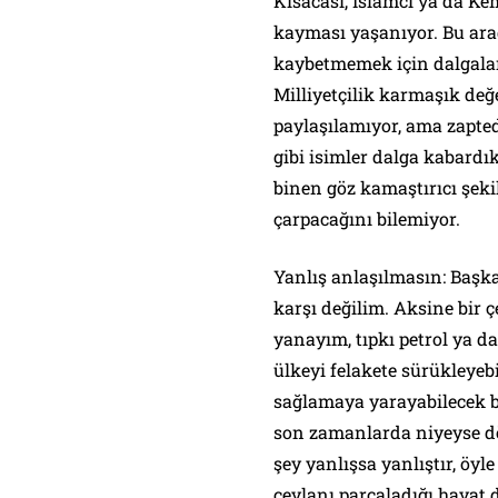
Kısacası, İslamcı ya da Kem
kayması yaşanıyor. Bu ara
kaybetmemek için dalgaları
Milliyetçilik karmaşık değ
paylaşılamıyor, ama zapte
gibi isimler dalga kabardık
binen göz kamaştırıcı şek
çarpacağını bilemiyor.
Yanlış anlaşılmasın: Başka
karşı değilim. Aksine bir 
yanayım, tıpkı petrol ya d
ülkeyi felakete sürükleyebi
sağlamaya yarayabilecek 
son zamanlarda niyeyse dört
şey yanlışsa yanlıştır, öyle
ceylanı parçaladığı haya