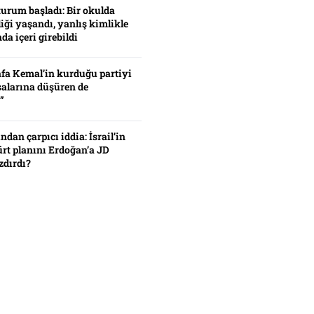
turum başladı: Bir okulda
iği yaşandı, yanlış kimlikle
da içeri girebildi
fa Kemal’in kurduğu partiyi
alarına düşüren de
”
ından çarpıcı iddia: İsrail’in
ürt planını Erdoğan’a JD
zdırdı?