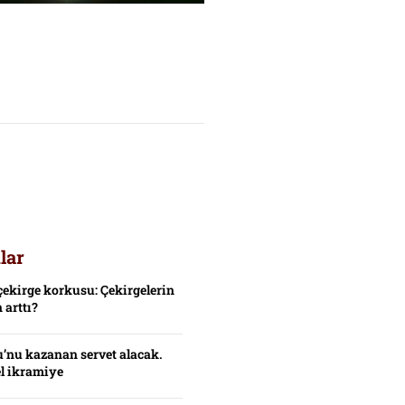
lar
çekirge korkusu: Çekirgelerin
 arttı?
’nu kazanan servet alacak.
el ikramiye