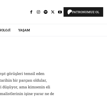
PATRONUMUZ OL
NOLOJI
YAŞAM
şıt görüşleri temsil eden
arihin bir parçası oldular,
ri düşüyor, ama kimsenin eli
alistlerinin işine yarar ne de