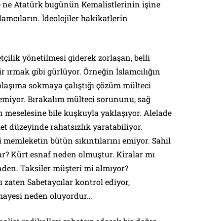
e ne Atatürk bugünün Kemalistlerinin işine
amcıların. İdeolojiler hakikatlerin
tçilik yönetilmesi giderek zorlaşan, belli
ir ırmak gibi gürlüyor. Örneğin İslamcılığın
 dolaşıma sokmaya çalıştığı çözüm mülteci
emiyor. Bırakalım mülteci sorununu, sağ
n meselesine bile kuşkuyla yaklaşıyor. Alelade
let düzeyinde rahatsızlık yaratabiliyor.
bi memleketin bütün sıkıntılarını emiyor. Sahil
ar? Kürt esnaf neden olmuştur. Kiralar mı
nden. Taksiler müşteri mi almıyor?
zaten Sabetaycılar kontrol ediyor,
mayesi neden oluyordur…