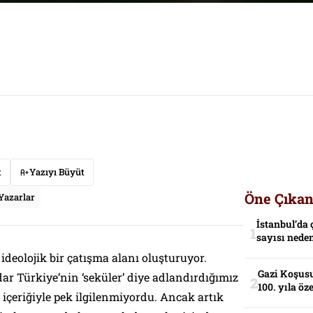
t
Yazıyı Büyüt
Öne Çıkan
Yazarlar
İstanbul’da 
sayısı neden
ideolojik bir çatışma alanı oluşturuyor.
Gazi Koşusu
r Türkiye’nin ‘seküler’ diye adlandırdığımız
100. yıla öz
 içeriğiyle pek ilgilenmiyordu. Ancak artık