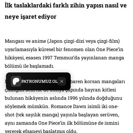
İlk taslaklardaki farklı zihin yapısı nasıl ve
neye işaret ediyor
Mangası ve anime (Japon çizgi-dizi veya çizgi-film)
uyarlamasıyla küresel bir fenomen olan One Piece’in
hikâyesi, esasen 1997 Temmuz’da yayınlanan manga
bölümü ile başlamadı.
Mangaka, yedinci sınıftan itibaren korsan mangaları
PATRONUMUZ OL
çizdiğini belirtse de dünya çapında hayran kitlesi
bulunan hikâyenin aslında 1996 yılında doğduğunu
söylemek mümkün. Romance Dawn isimli iki one-
shot (tek sayılık manga) yayınla başlayan serüven,
aynı zamanda One Piece’in ilk bölümüne de ismini
vererek efsaneyi başlatmış oldu.