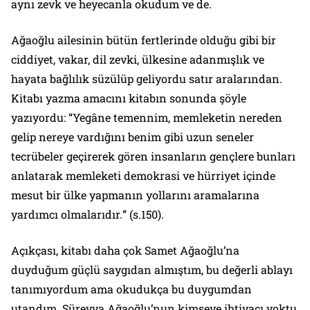
aynı zevk ve heyecanla okudum ve de.
Ağaoğlu ailesinin bütün fertlerinde olduğu gibi bir
ciddiyet, vakar, dil zevki, ülkesine adanmışlık ve
hayata bağlılık süzülüp geliyordu satır aralarından.
Kitabı yazma amacını kitabın sonunda şöyle
yazıyordu: “
Yegâne temennim, memleketin nereden
gelip nereye vardığını benim gibi uzun seneler
tecrübeler geçirerek gören insanların gençlere bunları
anlatarak memleketi demokrasi ve hürriyet içinde
mesut bir ülke yapmanın yollarını aramalarına
yardımcı olmalarıdır.
” (s.150).
Açıkçası, kitabı daha çok Samet Ağaoğlu’na
duyduğum güçlü saygıdan almıştım, bu değerli ablayı
tanımıyordum ama okudukça bu duygumdan
utandım. Süreyya Ağaoğlu’nun kimseye ihtiyacı yoktu