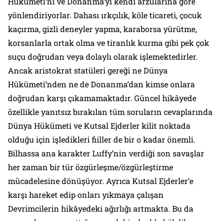
Hükümeti’ni ve Donanma’yı kendi arzularına göre
yönlendiriyorlar. Dahası ırkçılık, köle ticareti, çocuk
kaçırma, gizli deneyler yapma, karaborsa yürütme,
korsanlarla ortak olma ve tiranlık kurma gibi pek çok
suçu doğrudan veya dolaylı olarak işlemektedirler.
Ancak aristokrat statüleri gereği ne Dünya
Hükümeti’nden ne de Donanma’dan kimse onlara
doğrudan karşı çıkamamaktadır. Güncel hikâyede
özellikle yanıtsız bırakılan tüm soruların cevaplarında
Dünya Hükümeti ve Kutsal Ejderler kilit noktada
olduğu için işledikleri fiiller de bir o kadar önemli.
Bilhassa ana karakter Luffy’nin verdiği son savaşlar
her zaman bir tür özgürleşme/özgürleştirme
mücadelesine dönüşüyor. Ayrıca Kutsal Ejderler’e
karşı hareket edip onları yıkmaya çalışan
Devrimcilerin hikâyedeki ağırlığı artmakta. Bu da