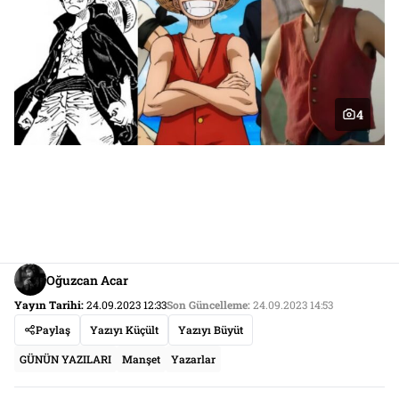
4
Oğuzcan Acar
Yayın Tarihi:
24.09.2023 12:33
Son Güncelleme:
24.09.2023 14:53
Paylaş
Yazıyı Küçült
Yazıyı Büyüt
GÜNÜN YAZILARI
Manşet
Yazarlar