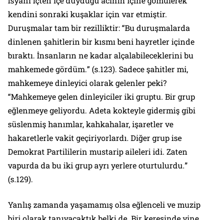
isyanı içten içe duyduğu acının içine gömülerek
kendini sonraki kuşaklar için var etmiştir.
Duruşmalar tam bir rezilliktir: “
Bu duruşmalarda
dinlenen şahitlerin bir kısmı beni hayretler içinde
bıraktı. İnsanların ne kadar alçalabileceklerini bu
mahkemede gördüm.
” (s.123). Sadece şahitler mi,
mahkemeye dinleyici olarak gelenler peki?
“
Mahkemeye gelen dinleyiciler iki gruptu. Bir grup
eğlenmeye geliyordu. Adeta kokteyle gidermiş gibi
süslenmiş hanımlar, kahkahalar, işaretler ve
hakaretlerle vakit geçiriyorlardı. Diğer grup ise
Demokrat Partililerin mustarip aileleri idi. Zaten
vapurda da bu iki grup ayrı yerlere oturtulurdu.
”
(s.129).
Yanlış zamanda yaşamamış olsa eğlenceli ve muzip
biri olarak tanıyacaktık belki de. Bir keresinde yine