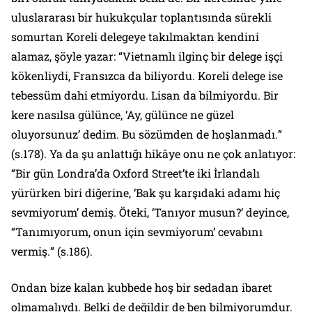
uluslararası bir hukukçular toplantısında sürekli
somurtan Koreli delegeye takılmaktan kendini
alamaz, şöyle yazar: “
Vietnamlı ilginç bir delege işçi
kökenliydi, Fransızca da biliyordu. Koreli delege ise
tebessüm dahi etmiyordu. Lisan da bilmiyordu. Bir
kere nasılsa gülünce, ‘Ay, gülünce ne güzel
oluyorsunuz’ dedim. Bu sözümden de hoşlanmadı.
”
(s.178). Ya da şu anlattığı hikâye onu ne çok anlatıyor:
“
Bir gün Londra’da Oxford Street’te iki İrlandalı
yürürken biri diğerine, ‘Bak şu karşıdaki adamı hiç
sevmiyorum’ demiş. Öteki, ‘Tanıyor musun?’ deyince,
“Tanımıyorum, onun için sevmiyorum’ cevabını
vermiş.
” (s.186).
Ondan bize kalan kubbede hoş bir sedadan ibaret
olmamalıydı. Belki de değildir de ben bilmiyorumdur.