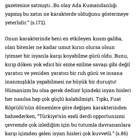
gazetesine satmıştı…Bu olay Ada Kumandanlığı
yapmış bu zatın ne karakterde olduğunu göstermeye
yeterlidir.
” (s.172).
Onun karakterinde beni en etkileyen kısım galiba,
olan bitenler ne kadar umut kırıcı olursa olsun
iyimser bir isyanla karşı koyabilme gücü oldu. Bunu,
kırıp döken yok edici bir ezme ezilme savaşı gibi değil
yaratıcı ve yeniden yaratıcı bir ruh gücü ve insana
inanmışlıkla yapabilmesi ne büyük bir duruştu!
Hümanizm bu olsa gerek dedim! İçindeki isyan hisleri
her nasılsa hep çok güçlü kalabilmişti. Tıpkı, Fuat
Köprülü’nün dönemlere göre değişen karakterinden
bahsederken, “
Türkiye’nin ezeli derdi opportunizmi
çevremde çok izlediğim için bu tutumla davrananlara
karşı içimden gelen isyan hisleri çok kuvvetli.
” (s.86)