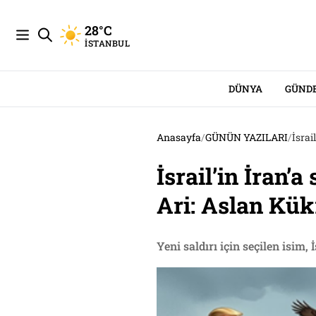
28°C
İSTANBUL
DÜNYA
GÜND
Anasayfa
/
GÜNÜN YAZILARI
/
İsrai
İsrail’in İran’a
Ari: Aslan Kü
Yeni saldırı için seçilen isim,