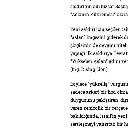
saldırının adı bizzat Baş
“Aslanın Kükremesi” olarak
Yeni saldırı için seçilen i
“aslan” imgesini giderek d
çizgisinin de devamı niteli
yaptığı ilk saldırıya Tevra
“Yükselen Aslan” adını vermişti: “Miv
(İng. Rising Lion).
Böylece “yükseliş” vurgus
sadece askerî bir kod olmak
duygusunu pekiştiren, dışar
veren sembolik bir çerçev
bakıldığında, İsrail’in yen
sertleşmeyi yansıtan bir h