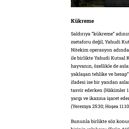
Kükreme
Saldırıya “kükreme” adının
metaforu değil, Yahudi Kuts
Nitekim operasyon adında yer alan 
ile birlikte Yahudi Kutsal 
hayvanın, özellikle de asla
yaklaşan tehlike ve hesap” gib
ifadesi ise bir yandan asl
tasvir ederken (Hâkimler 1
yargı ve ikazına işaret ed
(Yeremya 25:30; Hoşea 11:10;
Bununla birlikte söz konus