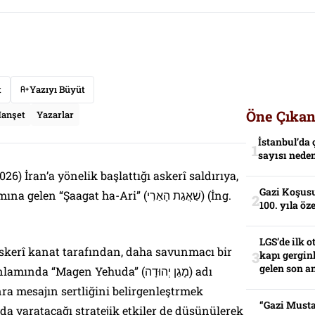
t
Yazıyı Büyüt
Öne Çıkan
anşet
Yazarlar
İstanbul’da 
sayısı neden
026) İran’a yönelik başlattığı askerî saldırıya,
Gazi Koşusu
Şaagat ha-Ari” (שַׁאֲגַת הָאַרִי) (İng.
100. yıla öz
LGS’de ilk o
kerî kanat tarafından, daha savunmacı bir
kapı gerginl
gelen son an
“Magen Yehuda” (מָגֵן יְהוּדָה) adı
ra mesajın sertliğini belirgenleştrmek
“Gazi Musta
a yaratacağı stratejik etkiler de düşünülerek