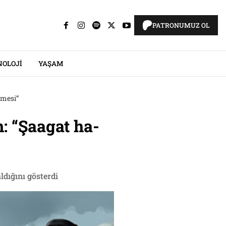
PATRONUMUZ OL
NOLOJI
YAŞAM
emesi”
an: “Şaagat ha-
ldığını gösterdi