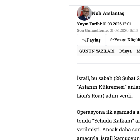
Nuh Arslantaş
Yayın Tarihi:
01.03.2026 12:01
Son Güncelleme:
01.03.2026 16:15
Paylaş
Yazıyı Küçül
GÜNÜN YAZILARI
Dünya
M
İsrail, bu sabah (28 Şubat 2
“Aslanın Kükremesi” anlamına gelen “
Lion’s Roar) adını verdi.
Operasyona ilk aşamada as
tonda “Yehuda Kalkanı” anlamında 
verilmişti. Ancak daha son
amacıyla, İsrail kamuoyund