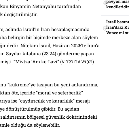
pavyon mas
bakan Binyamin Netanyahu tarafından
kendileridir
 değiştirilmiştir.
İsrail basın
İran’daki K
sim, aslında İsrail’in İran hesaplaşmasında
Vance mi sı
aha belirgin bir biçimde merkeze alan söylem
ğindedir. Nitekim İsrail, Haziran 2025’te İran’a
t’ın Sayılar kitabına (23:24) gönderme yapan
tza ʿAm ke-Lavi” (מִבְצָע עַם כְּלָבִיא)
unu “kükreme”ye taşıyan bu yeni adlandırma,
tan öte, içeride “moral ve seferberlik”
ıya ise “caydırıcılık ve kararlılık” mesajı
eye dönüştürülmüş gibidir. Bu açıdan
i saldırısının bölgesel güvenlik doktrinindeki
amle olduğu da söylenebilir.