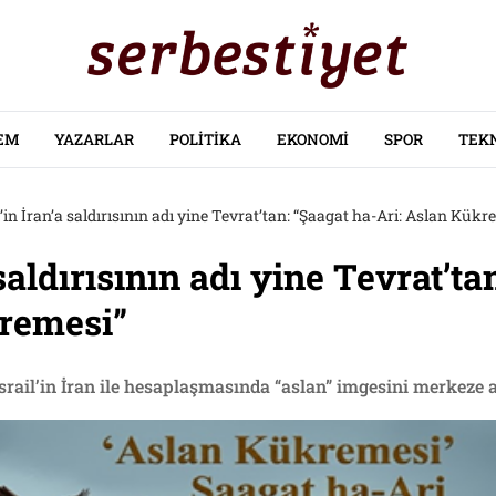
EM
YAZARLAR
POLITIKA
EKONOMI
SPOR
TEK
l’in İran’a saldırısının adı yine Tevrat’tan: “Şaagat ha-Ari: Aslan Kükr
 saldırısının adı yine Tevrat’t
kremesi”
 İsrail’in İran ile hesaplaşmasında “aslan” imgesini merkeze a