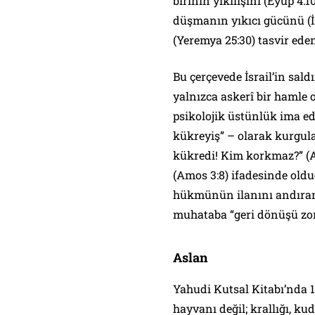
birinin yıkılışını (Eyüp 4:
düşmanın yıkıcı gücünü (İş
(Yeremya 25:30) tasvir ede
Bu çerçevede İsrail’in sald
yalnızca askerî bir hamle 
psikolojik üstünlük ima ede
kükreyiş” – olarak kurgul
kükredi! Kim korkmaz?” (Aryeh şaag! Mi lo yir
(Amos 3:8) ifadesinde oldu
hükmünün ilanını andıran 
muhataba “geri dönüşü zor 
Aslan
Yahudi Kutsal Kitabı’nda 135 kez geçen
hayvanı değil; krallığı, kud