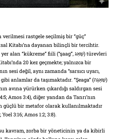
 verilmesi rastgele seçilmiş bir “güç”
al Kitabı’na dayanan bilinçli bir tercihtir.
“kükreme” fiili (“şaag”, שָׁאַג) türevleri
Kitabı’nda 20 kez geçmekte; yalnızca bir
nın sesi değil, aynı zamanda “sarsıcı uyarı,
i anlamlar da taşımaktadır. “Şeaga” (שְׁאָגָה)
anın avına yürürken çıkardığı saldırgan sesi
4:5; Amos 3:4), diğer yandan da Tanrı’nın
en güçlü bir metafor olarak kullanılmaktadır
 Yoel 3:16; Amos 1:2; 3:8).
u kavram, zorba bir yöneticinin ya da kibirli