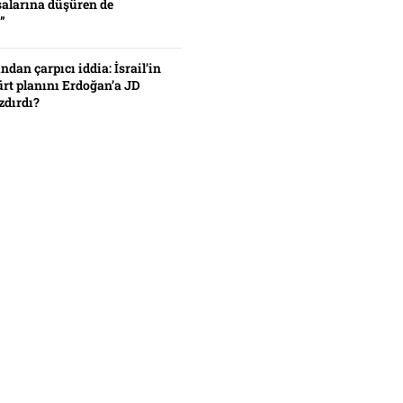
alarına düşüren de
”
ından çarpıcı iddia: İsrail’in
ürt planını Erdoğan’a JD
zdırdı?