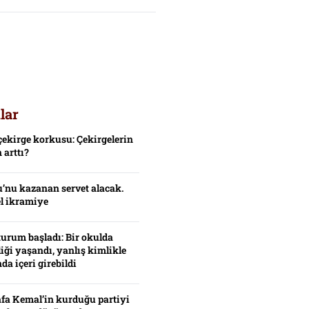
lar
çekirge korkusu: Çekirgelerin
 arttı?
’nu kazanan servet alacak.
el ikramiye
turum başladı: Bir okulda
iği yaşandı, yanlış kimlikle
da içeri girebildi
fa Kemal’in kurduğu partiyi