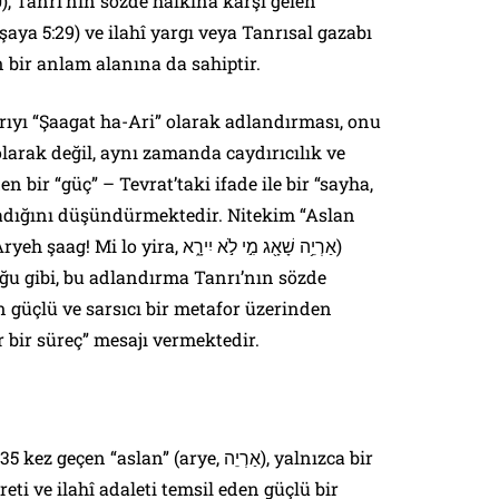
10), Tanrı’nın sözde halkına karşı gelen
aya 5:29) ve ilahî yargı veya Tanrısal gazabı
n bir anlam alanına da sahiptir.
ırıyı “Şaagat ha-Ari” olarak adlandırması, onu
olarak değil, aynı zamanda caydırıcılık ve
n bir “güç” – Tevrat’taki ifade ile bir “sayha,
adığını düşündürmektedir. Nitekim “Aslan
a, אַרְיֵ֥ה שָׁאָ֖ג מִ֣י לֹ֣א יִירָ֑א)
ğu gibi, bu adlandırma Tanrı’nın sözde
güçlü ve sarsıcı bir metafor üzerinden
bir süreç” mesajı vermektedir.
 “aslan” (arye, אַרְיֵה), yalnızca bir
reti ve ilahî adaleti temsil eden güçlü bir