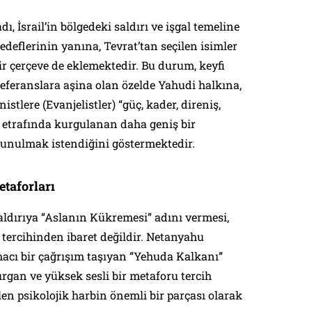
 İsrail’in bölgedeki saldırı ve işgal temeline
edeflerinin yanına, Tevrat’tan seçilen isimler
 bir çerçeve de eklemektedir. Bu durum, keyfi
î referanslara aşina olan özelde Yahudi halkına,
istlere (Evanjelistler) “güç, kader, direniş,
rı etrafında kurgulanan daha geniş bir
sunulmak istendiğini göstermektedir.
taforları
saldırıya “Aslanın Kükremesi” adını vermesi,
ı tercihinden ibaret değildir. Netanyahu
cı bir çağrışım taşıyan “Yehuda Kalkanı”
ırgan ve yüksek sesli bir metaforu tercih
len psikolojik harbin önemli bir parçası olarak