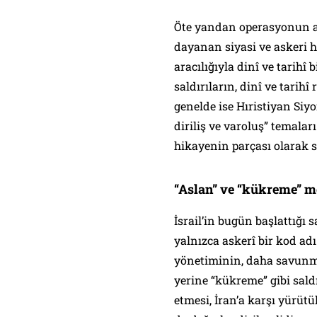
Öte yandan operasyonun adı,
dayanan siyasi ve askeri h
aracılığıyla dinî ve tarihî
saldırıların, dinî ve tarih
genelde ise Hıristiyan Siyon
diriliş ve varoluş” temala
hikayenin parçası olarak 
“Aslan” ve “kükreme” me
İsrail’in bugün başlattığı 
yalnızca askerî bir kod ad
yönetiminin, daha savunma
yerine “kükreme” gibi sald
etmesi, İran’a karşı yürütü