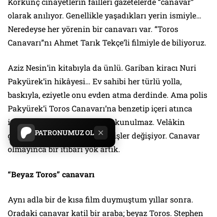
Korkunç cinayetlerin failleri gazetelerde “canavar”
olarak anılıyor. Genellikle yaşadıkları yerin ismiyle…
Neredeyse her yörenin bir canavarı var.
“Toros
Canavarı”
nı
Ahmet Tarık Tekçe
’li filmiyle de biliyoruz.
Aziz Nesin
’in kitabıyla da ünlü. Gariban kiracı Nuri
Pakyürek’in hikâyesi… Ev sahibi her türlü yolla,
baskıyla, eziyetle onu evden atma derdinde. Ama polis
Pakyürek’i
Toros Canavarı
’na benzetip içeri atınca
işler değişiyor. Ailesi artık dokunulmaz. Velâkin
PATRONUMUZ OL
gerçek canavar yakalanınca işler değişiyor.
Canavar
olmayınca
bir itibarı yok artık.
“Beyaz Toros” canavarı
Aynı adla bir de kısa film duymuştum yıllar sonra.
Oradaki
canavar katil
bir araba;
beyaz Toros
. Stephen