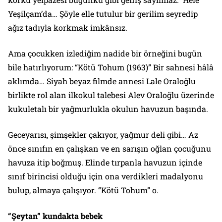
Yeşilçam’da… Şöyle elle tutulur bir gerilim seyredip
ağız tadıyla korkmak imkânsız.
Ama çocukken izlediğim nadide bir örneğini bugün
bile hatırlıyorum: “
Kötü Tohum (1963)
” Bir sahnesi hâlâ
aklımda… Siyah beyaz filmde annesi
Lale Oraloğlu
birlikte rol alan ilkokul talebesi
Alev Oraloğlu
üzerinde
kukuletalı bir yağmurlukla okulun havuzun başında.
Geceyarısı, şimşekler çakıyor, yağmur deli gibi…
Az
önce sınıfın en çalışkan ve en sarışın oğlan çocuğunu
havuza itip boğmuş. Elinde tırpanla havuzun içinde
sınıf birincisi olduğu için ona verdikleri madalyonu
bulup, almaya çalışıyor. “Kötü Tohum” o.
“Şeytan” kundakta bebek