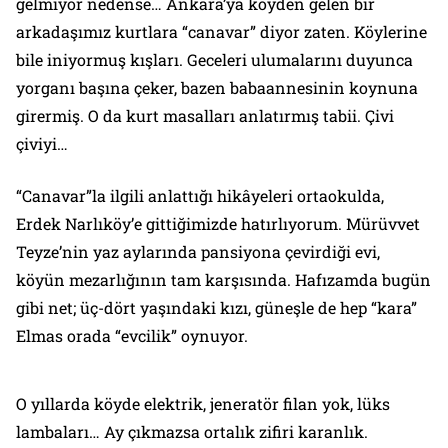
gelmiyor nedense… Ankara’ya köyden gelen bir
arkadaşımız kurtlara “canavar” diyor zaten. Köylerine
bile iniyormuş kışları. Geceleri ulumalarını duyunca
yorganı başına çeker, bazen babaannesinin koynuna
girermiş. O da kurt masalları anlatırmış tabii. Çivi
çiviyi…
“Canavar”la ilgili anlattığı hikâyeleri ortaokulda,
Erdek
Narlıköy’
e gittiğimizde hatırlıyorum.
Mürüvvet
Teyze
’nin yaz aylarında pansiyona çevirdiği evi,
köyün mezarlığının tam karşısında
. Hafızamda bugün
gibi net; üç-dört yaşındaki kızı, güneşle de hep “kara”
Elmas
orada “evcilik” oynuyor.
O yıllarda köyde elektrik, jeneratör filan yok, lüks
lambaları… Ay çıkmazsa ortalık zifiri karanlık.