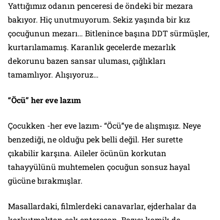
Yattığımız odanın penceresi de öndeki bir mezara
bakıyor. Hiç unutmuyorum. Sekiz yaşında bir kız
çocuğunun mezarı… Bitlenince başına DDT sürmüşler,
kurtarılamamış. Karanlık gecelerde mezarlık
dekorunu bazen sansar uluması, çığlıkları
tamamlıyor. Alışıyoruz…
“Öcü” her eve lazım
Çocukken -her eve lazım- “
Öcü
”ye de alışmışız. Neye
benzediği, ne olduğu pek belli değil. Her surette
çıkabilir karşına. Aileler öcünün korkutan
tahayyülünü muhtemelen çocuğun sonsuz hayal
gücüne bırakmışlar.
Masallardaki, filmlerdeki canavarlar, ejderhalar da
korkutmaktan çok enteresan. Bazısı komik de…