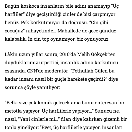
Bugün koskoca insanların bile adını anamayıp
“Üç
harfliler
” diye geçiştirdiği cinler de bizi çarpmıyor
henüz. Pek korkutmuyor da doğrusu. “Cin gibi
çocuğuz” nihayetinde… Mahallede de gece gündüz
kalabalık. İn cin top oynamıyor, biz oynuyoruz.
Lâkin uzun yıllar sonra, 2016’da Melih Gökçek’ten
duyduklarımız ürpertici, insanlık adına korkutucu
esasında. CNN’de moderatör
“Fethullah Gülen bu
kadar insanı nasıl bir güçle harekete geçirdi?”
diye
sorunca şöyle yanıtlıyor:
“Belki size çok komik gelecek ama bunu enteresan bir
metotla yapıyor.
Üç harflilerle yapıyor
…” Sunucu ne,
nasıl, “Yani cinlerle mi…” filan diye kalırken gizemli bir
tonla yineliyor: “Evet, üç harflilerle yapıyor. İnsanları