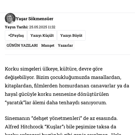
Yaşar Sökmensüer
Yayın Tarihi:
25.05.2025 11:32
Paylaş
Yazıyı Küçült
Yazıyı Büyüt
GÜNÜN YAZILARI
Manşet
Yazarlar
Korku simgeleri ülkeye, kültüre, devre göre
değişebiliyor. Bizim çocukluğumuzda masallardan,
kitaplardan, filmlerden homurdanan canavarlar ya da
hayal gücüyle korku nesnesine dönüştürülen
“yaratık”lar âlemi daha tenhaydı sanıyorum.
Sinemanın “dehşet yönetmenleri” de az esasında.
Alfred Hitchcock
“Kuşlar”ı bile peşimize taksa da
korku yelpazesi bugünkü gibi geniş sayılmaz. Hele