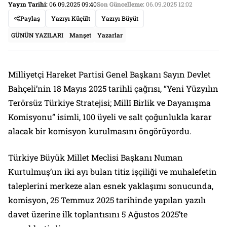
Yayın Tarihi:
06.09.2025 09:40
Son Güncelleme:
06.09.2025 12:02
Paylaş
Yazıyı Küçült
Yazıyı Büyüt
GÜNÜN YAZILARI
Manşet
Yazarlar
Milliyetçi Hareket Partisi Genel Başkanı Sayın Devlet
Bahçeli’nin 18 Mayıs 2025 tarihli çağrısı, “Yeni Yüzyılın
Terörsüz Türkiye Stratejisi; Millî Birlik ve Dayanışma
Komisyonu” isimli, 100 üyeli ve salt çoğunlukla karar
alacak bir komisyon kurulmasını öngörüyordu.
Türkiye Büyük Millet Meclisi Başkanı Numan
Kurtulmuş’un iki ayı bulan titiz işçiliği ve muhalefetin
taleplerini merkeze alan esnek yaklaşımı sonucunda,
komisyon, 25 Temmuz 2025 tarihinde yapılan yazılı
davet üzerine ilk toplantısını 5 Ağustos 2025’te