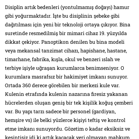
Disiplin artık bedenleri (yontulmamış doğayı) hamur
gibi yoğurmaktadır. İşte bu disiplinin şebeke gibi
dağıtılması için yeni bir teknoloji ortaya çıkıyor. Bina
suretinde resmedilmiş bir mimari cihaz 19. yüzyılda
dikkat çekiyor. Panoptikon denilen bu bina modeli
veya mekansal tanzimat cihazı, hapishane, hastane,
timarhane, fabrika, kışla, okul ve benzeri ıslah ve
terbiye işiyle uğraşan kurumlarca benimseniyor. O
kurumlara masrafsız bir hakimiyet imkanı sunuyor.
Ortada 360 derece görebilen bir merkezi kule var.
Kulenin etrafında kulenin nazarına firesiz yakanan
hücrelerden oluşan geniş bir tek kişilik koğuş çemberi
var. Bu yapı tarzı sadece bir personel (gardiyan,
hemşire vs) ile belki yüzlerce kişiyi teftiş ve kontrol
etme imkanı sunuyordu. Gözetim o kadar eksiksiz ve
kesintisiz idi ki artık kaçacak yeri olmayan mahkum