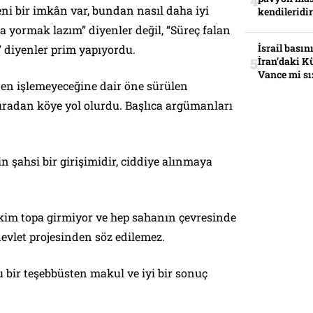
Yeni bir imkân var, bundan nasıl daha iyi
kendileridir
fa yormak lazım” diyenler değil, “Süreç falan
İsrail basın
” diyenler prim yapıyordu.
İran’daki K
Vance mi sı
en işlemeyeceğine dair öne sürülen
buradan köye yol olurdu. Başlıca argümanları
n şahsi bir girişimidir, ciddiye alınmaya
ekim topa girmiyor ve hep sahanın çevresinde
devlet projesinden söz edilemez.
 bir teşebbüsten makul ve iyi bir sonuç