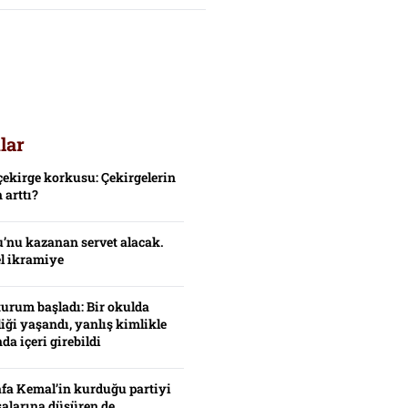
lar
çekirge korkusu: Çekirgelerin
 arttı?
’nu kazanan servet alacak.
el ikramiye
turum başladı: Bir okulda
iği yaşandı, yanlış kimlikle
da içeri girebildi
fa Kemal’in kurduğu partiyi
alarına düşüren de