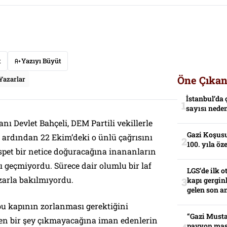
t
Yazıyı Büyüt
Öne Çıkan
Yazarlar
İstanbul’da 
sayısı neden
ı Devlet Bahçeli, DEM Partili vekillerle
Gazi Koşusu
e ardından 22 Ekim’deki o ünlü çağrısını
100. yıla öz
spet bir netice doğuracağına inananların
ı geçmiyordu. Sürece dair olumlu bir laf
LGS’de ilk o
zarla bakılmıyordu.
kapı gerginl
gelen son an
bu kapının zorlanması gerektiğini
“Gazi Musta
ten bir şey çıkmayacağına iman edenlerin
pavyon mas