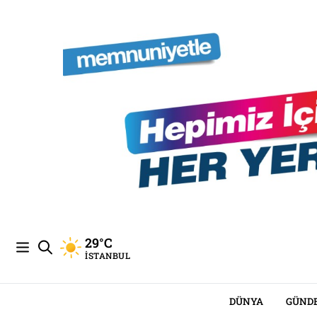
29°C
İSTANBUL
DÜNYA
GÜND