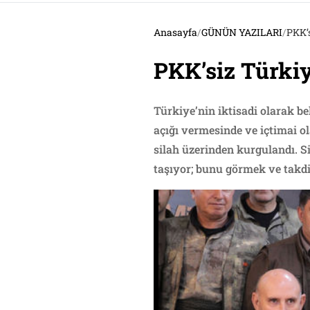
Anasayfa
/
GÜNÜN YAZILARI
/
PKK’s
PKK’siz Türkiy
Türkiye’nin iktisadi olarak b
açığı vermesinde ve içtimai o
silah üzerinden kurgulandı. S
taşıyor; bunu görmek ve takdir