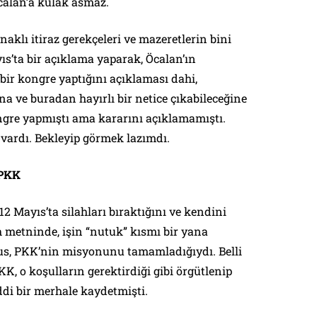
calan’a kulak asmaz.
klı itiraz gerekçeleri ve mazeretlerin bini
ıs’ta bir açıklama yaparak, Öcalan’ın
bir kongre yaptığını açıklaması dahi,
na ve buradan hayırlı bir netice çıkabileceğine
ongre yapmıştı ama kararını açıklamamıştı.
vardı. Bekleyip görmek lazımdı.
 PKK
2 Mayıs’ta silahları bıraktığını ve kendini
h metninde, işin “nutuk” kısmı bir yana
husus, PKK’nin misyonunu tamamladığıydı. Belli
K, o koşulların gerektirdiği gibi örgütlenip
di bir merhale kaydetmişti.