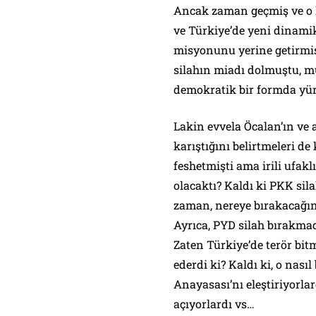
Ancak zaman geçmiş ve o k
ve Türkiye’de yeni dinamik
misyonunu yerine getirmiş
silahın miadı dolmuştu, m
demokratik bir formda yür
Lakin evvela Öcalan’ın ve 
karıştığını belirtmeleri 
feshetmişti ama irili ufaklı
olacaktı? Kaldı ki PKK sil
zaman, nereye bırakacağın
Ayrıca, PYD silah bırakma
Zaten Türkiye’de terör bit
ederdi ki? Kaldı ki, o nasıl
Anayasası’nı eleştiriyorla
açıyorlardı vs…