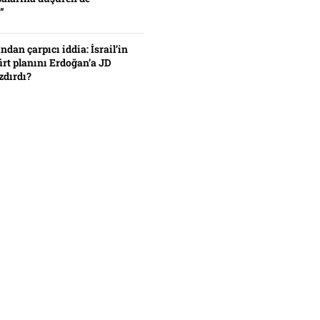
”
ından çarpıcı iddia: İsrail’in
ürt planını Erdoğan’a JD
zdırdı?