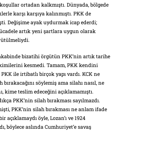
oşullar ortadan kalkmıştı. Dünyada, bölgede
lerle karşı karşıya kalınmıştı. PKK de
ti. Değişime ayak uydurmak icap ederdi;
ücadele artık yeni şartlara uygun olarak
ütülmeliydi.
akabinde bizatihi örgütün PKK’nin artık tarihe
de kimilerini kesmedi. Tamam, PKK kendini
 PKK ile irtibatlı birçok yapı vardı. KCK ne
ah bırakacağını söylemiş ama silahı nasıl, ne
ı, kime teslim edeceğini açıklamamıştı.
dıkça PKK’nin silah bırakması sayılmazdı.
mişti, PKK’nin silah bırakması ne anlam ifade
 bir açıklamaydı öyle, Lozan’ı ve 1924
rdı, böylece aslında Cumhuriyet’e savaş