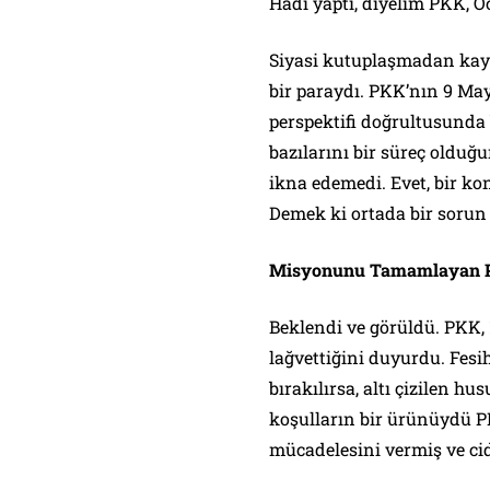
Hadi yaptı, diyelim PKK, Ö
Siyasi kutuplaşmadan kayna
bir paraydı. PKK’nın 9 May
perspektifi doğrultusunda 
bazılarını bir süreç olduğu
ikna edemedi. Evet, bir k
Demek ki ortada bir sorun 
Misyonunu Tamamlayan
Beklendi ve görüldü. PKK, 1
lağvettiğini duyurdu. Fesi
bırakılırsa, altı çizilen 
koşulların bir ürünüydü PK
mücadelesini vermiş ve cid