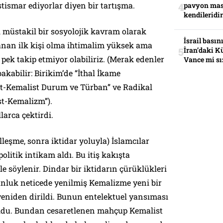
stismar ediyorlar diyen bir tartışma.
pavyon mas
kendileridir
 müstakil bir sosyolojik kavram olarak
İsrail basın
lanan ilk kişi olma ihtimalim yüksek ama
İran’daki K
i pek takip etmiyor olabiliriz. (Merak edenler
Vance mi sı
bakabilir: Birikim’de “İthal İkame
st-Kemalist Durum ve Türban” ve Radikal
st-Kemalizm”).
arca çektirdi.
leşme, sonra iktidar yoluyla) İslamcılar
litik intikam aldı. Bu itiş kakışta
ile söylenir. Dindar bir iktidarın çürüklükleri
gunluk neticede yenilmiş Kemalizme yeni bir
eniden dirildi. Bunun entelektuel yansıması
oldu. Bundan cesaretlenen mahçup Kemalist