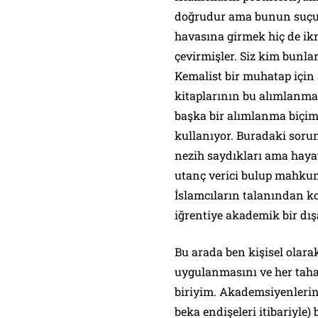
doğrudur ama bunun suçun
havasına girmek hiç de ikna
çevirmişler. Siz kim bunl
Kemalist bir muhatap için
kitaplarının bu alımlanma 
başka bir alımlanma biçimi
kullanıyor. Buradaki sorun
nezih saydıkları ama haya
utanç verici bulup mahkum 
İslamcıların talanından ko
iğrentiye akademik bir dış
Bu arada ben kişisel olara
uygulanmasını ve her taha
biriyim. Akademsiyenlerin
beka endişeleri itibariyle