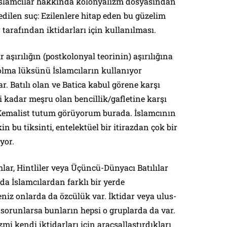
İslamcılar hakkında kolonyalizm dosyasından
edilen suç: Ezilenlere hitap eden bu güzelim
 tarafından iktidarları için kullanılması.
r aşırılığın (postkolonyal teorinin) aşırılığına
l olma lüksünü İslamcıların kullanıyor
r. Batılı olan ve Batica kabul görene karşı
i kadar meşru olan bencillik/gafletine karşı
Kemalist tutum görüyorum burada. İslamcının
n bu tiksinti, entelektüel bir itirazdan çok bir
yor.
hlar, Hintliler veya Üçüncü-Dünyacı Batılılar
da İslamcılardan farklı bir yerde
iz onlarda da özcülük var. İktidar veya ulus-
 sorunlarsa bunların hepsi o gruplarda da var.
mi kendi iktidarları için araçsallaştırdıkları