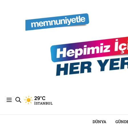
29°C
İSTANBUL
DÜNYA
GÜND