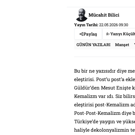
Mücahit Bilici
Yayın Tarihi:
22.05.2026 09:30
Paylaş
Yazıyı Küçül
GÜNÜN YAZILARI
Manşet
Bu bir ne yazısıdır diye mer
eleştirisi. Post’u post’a e
Güldür’den Mesut Enişte ka
Kemalizm var ıdı. Siz bilir
eleştirisi post-Kemalizm adı
Post-Post-Kemalizm diye bir
Türkiye’de yaygın ve yükse
haliyle dekolonyalizmin tet