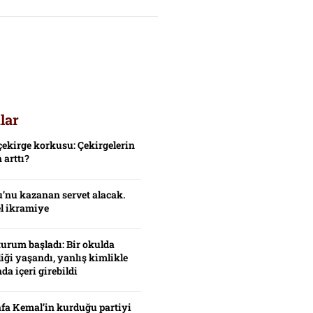
lar
çekirge korkusu: Çekirgelerin
 arttı?
’nu kazanan servet alacak.
el ikramiye
turum başladı: Bir okulda
iği yaşandı, yanlış kimlikle
da içeri girebildi
fa Kemal’in kurduğu partiyi