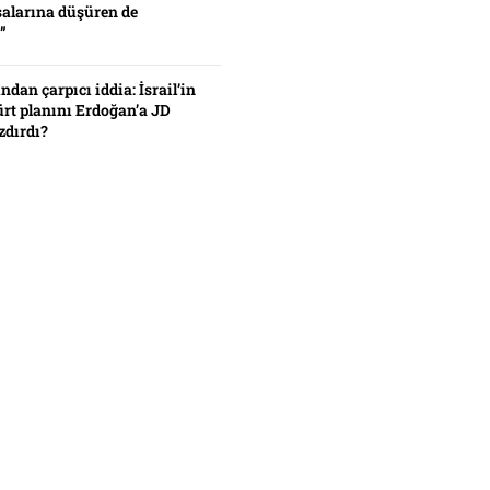
alarına düşüren de
”
ından çarpıcı iddia: İsrail’in
ürt planını Erdoğan’a JD
zdırdı?