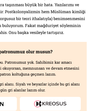
ra taşınması büyük bir hata. Yazılarımı ve
lir: Postkolonyalizmin hem Müslüman kimliği
sorgusuz bir teori ithalatıyla) benimsenmesini
rlı buluyorum. Fakat mağduriyet söyleminin
bahis. Onu başka vesileyle tartışırız.
 patronumuz olur musun?
f bu. Patronumuz yok. Sahibimiz kar amacı
izi okuyorsan, memnunsan ve devam etmesini
n patron koltuğuna geçmen lazım.
gri alanı. Siyah ve beyazlar içinde bu gri alanı
gün gri alanlar lazım olur.