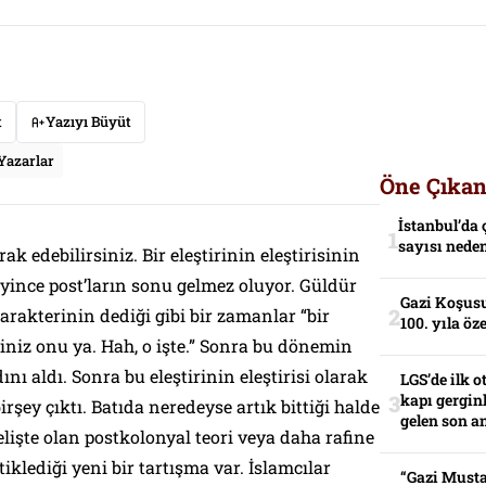
t
Yazıyı Büyüt
Yazarlar
Öne Çıkan
İstanbul’da 
sayısı neden
ak edebilirsiniz. Bir eleştirinin eleştirisinin
kleyince post’ların sonu gelmez oluyor. Güldür
Gazi Koşusu
rakterinin dediği gibi bir zamanlar “bir
100. yıla öz
siniz onu ya. Hah, o işte.” Sonra bu dönemin
nı aldı. Sonra bu eleştirinin eleştirisi olarak
LGS’de ilk o
kapı gerginl
şey çıktı. Batıda neredeyse artık bittiği halde
gelen son an
lişte olan postkolonyal teori veya daha rafine
iklediği yeni bir tartışma var. İslamcılar
“Gazi Musta