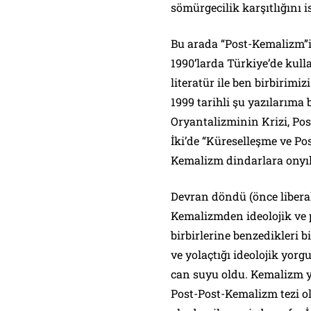
sömürgecilik karşıtlığını i
Bu arada “Post-Kemalizm”i
1990’larda Türkiye’de kul
literatür ile ben birbirimiz
1999 tarihli şu yazılarıma 
Oryantalizminin Krizi, Po
İki’de “Küreselleşme ve Po
Kemalizm dindarlara onyıll
Devran döndü (önce liberal
Kemalizmden ideolojik ve po
birbirlerine benzedikleri b
ve yolaçtığı ideolojik yor
can suyu oldu. Kemalizm y
Post-Post-Kemalizm tezi 