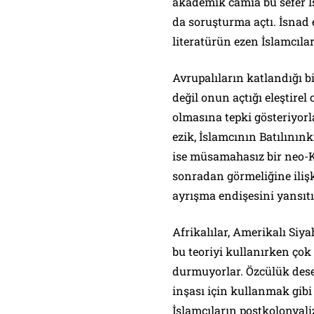
akademik camia bu sefer 
da soruşturma açtı. İsnad 
literatürün ezen İslamcılar
Avrupalıların katlandığı bi
değil onun açtığı eleştire
olmasına tepki gösteriyorla
ezik, İslamcının Batılınınk
ise müsamahasız bir neo-
sonradan görmeliğine ilişki
ayrışma endişesini yansıtı
Afrikalılar, Amerikalı Siya
bu teoriyi kullanırken çok 
durmuyorlar. Özcülük desen
inşası için kullanmak gibi
İslamcıların postkolonyaliz