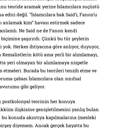
u teoride aramak yerine İslamcılara suçüstü
 edici değil. “İslamcılara bak Said’i, Fanon’u
arı anlamak kim” havası estirmek sadece
 anlamlı. Ne Said ne de Fanon kendi
biçimine şaşırırdı. Çünkü bu tür şeylerin
 yok. Herkes ihtiyacına göre anlıyor, duyuyor,
 Kemalistlerin kötü ama yerli bir alımlamayı,
tta yeri olmayan bir alımlamaya nispetle
etmeleri. Burada bu teorileri tenzih etme ve
ruma çabası İslamcılara olan sınıfsal
avurumu gibi geliyor.
k postkolonyal teorinin her konuya
kküm ilişkisine genişletilmesini yanlış bulan
 bu konuda akıntıya kapılmalarına (mesleki
) birşey diyemem. Ancak gerçek hayatta bu