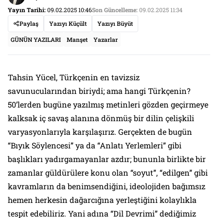
Yayın Tarihi:
09.02.2025 10:46
Son Güncelleme:
09.02.2025 11:34
Paylaş
Yazıyı Küçült
Yazıyı Büyüt
GÜNÜN YAZILARI
Manşet
Yazarlar
Tahsin Yücel, Türkçenin en tavizsiz
savunucularından biriydi; ama hangi Türkçenin?
50’lerden bugüne yazılmış metinleri gözden geçirmeye
kalksak iç savaş alanına dönmüş bir dilin çelişkili
varyasyonlarıyla karşılaşırız. Gerçekten de bugün
“Bıyık Söylencesi” ya da “Anlatı Yerlemleri” gibi
başlıkları yadırgamayanlar azdır; bununla birlikte bir
zamanlar güldürülere konu olan “soyut”, “edilgen” gibi
kavramların da benimsendiğini, ideolojiden bağımsız
hemen herkesin dağarcığına yerleştiğini kolaylıkla
tespit edebiliriz. Yani adına “Dil Devrimi” dediğimiz