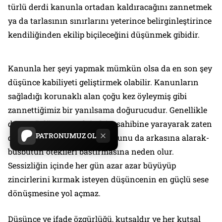
türlü derdi kanunla ortadan kaldıracağını zannetmek
ya da tarlasının sınırlarını yeterince belirginleştirince
kendiliğinden ekilip biçileceğini düşünmek gibidir.
Kanunla her şeyi yapmak mümkün olsa da en son şey
düşünce kabiliyeti geliştirmek olabilir. Kanunların
sağladığı korunaklı alan çoğu kez öyleymiş gibi
zannettiğimiz bir yanılsama doğurucudur. Genellikle
de en güçlüye, en çok imkân sahibine yarayarak zaten
PATRONUMUZ OL
duyulan seslerin -bu kez kanunu da arkasına alarak-
büsbütün ötekileri bastırmasına neden olur.
Sessizliğin içinde her gün azar azar büyüyüp
zincirlerini kırmak isteyen düşüncenin en güçlü sese
dönüşmesine yol açmaz.
Düşünce ve ifade özgürlüğü, kutsaldır ve her kutsal