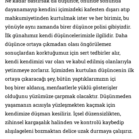
Ne kadar bastırsak da düşünce, önünde sonunda
dayanamayıp kendini içimizdeki kafesten dışarı atıp
mahkumiyetinden kurtulmak ister ve her birimiz, bu
yönüyle aynı zamanda birer düşünce polisi gibiyizdir.
İlk günahımız kendi düşüncelerimizle ilgilidir. Daha
düşünce ortaya çıkmadan olası öngörülemez
sonuçlardan korktuğumuz için sert tedbirler alır,
kendi kendimizi var olan ve kabul edilmiş olanlarıyla
yetinmeye zorlarız. İçimizden kurtulan düşüncenin ilk
ortaya çıkaracağı şey, bütün yaptıklarımızın içi
boş birer aldanış, menfaatlerle yüklü gösterişler
olduğunu yüzümüze çarpmak olacaktır. Düşünmeden
yaşamanın acısıyla yüzleşmekten kaçmak için
kendimize düşman kesiliriz. İçsel düzensizlikten,
zihinsel kargaşalık halinden ve kontrolü kaybedip
alışılageleni bozmaktan delice uzak durmaya çalışırız.