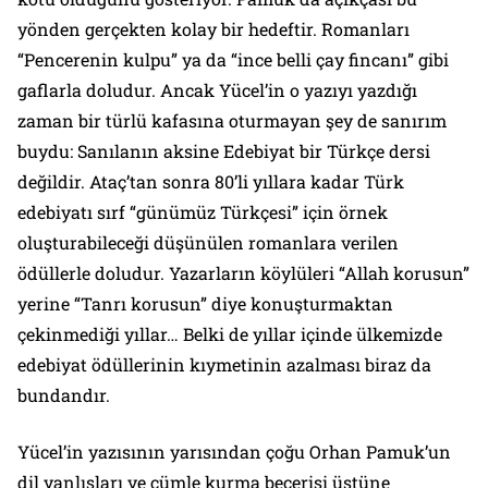
yönden gerçekten kolay bir hedeftir. Romanları
“Pencerenin kulpu” ya da “ince belli çay fincanı” gibi
gaflarla doludur. Ancak Yücel’in o yazıyı yazdığı
zaman bir türlü kafasına oturmayan şey de sanırım
buydu: Sanılanın aksine Edebiyat bir Türkçe dersi
değildir. Ataç’tan sonra 80’li yıllara kadar Türk
edebiyatı sırf “günümüz Türkçesi” için örnek
oluşturabileceği düşünülen romanlara verilen
ödüllerle doludur. Yazarların köylüleri “Allah korusun”
yerine “Tanrı korusun” diye konuşturmaktan
çekinmediği yıllar… Belki de yıllar içinde ülkemizde
edebiyat ödüllerinin kıymetinin azalması biraz da
bundandır.
Yücel’in yazısının yarısından çoğu Orhan Pamuk’un
dil yanlışları ve cümle kurma becerisi üstüne