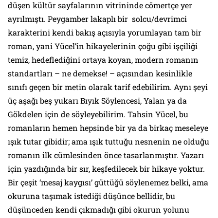
düşen kültür sayfalarının vitrininde cömertçe yer
ayrılmıştı. Peygamber lakaplı bir solcu/devrimci
karakterini kendi bakış açısıyla yorumlayan tam bir
roman, yani Yücel’in hikayelerinin çoğu gibi işçiliği
temiz, hedeflediğini ortaya koyan, modern romanın
standartları – ne demekse! – açısından kesinlikle
sınıfı geçen bir metin olarak tarif edebilirim. Aynı şeyi
üç aşağı beş yukarı Bıyık Söylencesi, Yalan ya da
Gökdelen için de söyleyebilirim. Tahsin Yücel, bu
romanların hemen hepsinde bir ya da birkaç meseleye
ışık tutar gibidir; ama ışık tuttuğu nesnenin ne olduğu
romanın ilk cümlesinden önce tasarlanmıştır. Yazarı
için yazdığında bir sır, keşfedilecek bir hikaye yoktur.
Bir çeşit ‘mesaj kaygısı’ güttüğü söylenemez belki, ama
okuruna taşımak istediği düşünce bellidir, bu
düşünceden kendi çıkmadığı gibi okurun yolunu