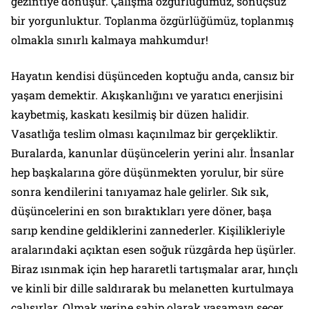
gezintiye dönüşür. Çalışma özgürlüğümüz, sonuçsuz
bir yorgunluktur. Toplanma özgürlüğümüz, toplanmış
olmakla sınırlı kalmaya mahkumdur!
Hayatın kendisi düşünceden koptuğu anda, cansız bir
yaşam demektir. Akışkanlığını ve yaratıcı enerjisini
kaybetmiş, kaskatı kesilmiş bir düzen halidir.
Vasatlığa teslim olması kaçınılmaz bir gerçekliktir.
Buralarda, kanunlar düşüncelerin yerini alır. İnsanlar
hep başkalarına göre düşünmekten yorulur, bir süre
sonra kendilerini tanıyamaz hale gelirler. Sık sık,
düşüncelerini en son bıraktıkları yere döner, başa
sarıp kendine geldiklerini zannederler. Kişilikleriyle
aralarındaki açıktan esen soğuk rüzgârda hep üşürler.
Biraz ısınmak için hep hararetli tartışmalar arar, hınçlı
ve kinli bir dille saldırarak bu melanetten kurtulmaya
çalışırlar. Olmak yerine sahip olarak yaşamayı seçer,