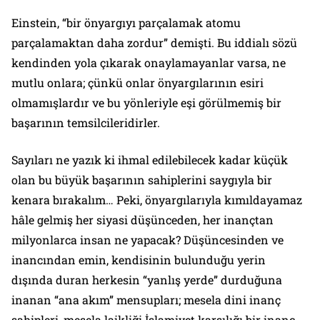
Einstein, “bir önyargıyı parçalamak atomu
parçalamaktan daha zordur” demişti. Bu iddialı sözü
kendinden yola çıkarak onaylamayanlar varsa, ne
mutlu onlara; çünkü onlar önyargılarının esiri
olmamışlardır ve bu yönleriyle eşi görülmemiş bir
başarının temsilcileridirler.
Sayıları ne yazık ki ihmal edilebilecek kadar küçük
olan bu büyük başarının sahiplerini saygıyla bir
kenara bırakalım… Peki, önyargılarıyla kımıldayamaz
hâle gelmiş her siyasi düşünceden, her inançtan
milyonlarca insan ne yapacak? Düşüncesinden ve
inancından emin, kendisinin bulunduğu yerin
dışında duran herkesin “yanlış yerde” durduğuna
inanan “ana akım” mensupları; mesela dini inanç
sahipleri, mesela laikliği İslamiyet karşılığı bir inanç