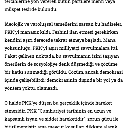
tercihlerine yön vererek bütün partilere menfi veya
müspet tesirde bulundu.
İdeolojik ve varoluşsal temellerini sarsan bu hadiseler,
PKK’yi manasız kıldı. Feshini ilan etmesi gerekirken
kendini aşırı derecede tekrar etmeye başladı. Mana
yoksunluğu, PKK’yi aşırı milliyetçi savrulmalara itti.
Fakat gelinen noktada, bu savrulmanın izini taşıyan
önerilerin de sosyolojiye denk düşmediği ve çözüme
bir katkı sunmadığı görüldü. Çözüm, ancak demokrasi
içinde gelişebilirdi; demokrasinin dışında bir yol ya da
yöntem yoktu, olamazdı.
O halde PKK’ye düşen bu gerçeklik içinde hareket
etmesidir. PKK “Cumhuriyet tarihinin en uzun ve
kapsamlı isyan ve şiddet hareketidir”, zorun gücü ile
bitirilmemiştir ama mevcut koşulları dikkate alarak