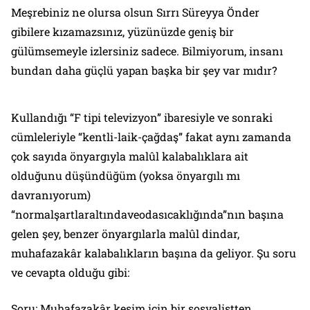
Meşrebiniz ne olursa olsun Sırrı Süreyya Önder
gibilere kızamazsınız, yüzünüzde geniş bir
gülümsemeyle izlersiniz sadece. Bilmiyorum, insanı
bundan daha güçlü yapan başka bir şey var mıdır?
Kullandığı “F tipi televizyon” ibaresiyle ve sonraki
cümleleriyle “kentli-laik-çağdaş” fakat aynı zamanda
çok sayıda önyargıyla malûl kalabalıklara ait
olduğunu düşündüğüm (yoksa önyargılı mı
davranıyorum)
“normalşartlaraltındaveodasıcaklığında”nın başına
gelen şey, benzer önyargılarla malûl dindar,
muhafazakâr kalabalıkların başına da geliyor. Şu soru
ve cevapta olduğu gibi:
Soru: Muhafazakâr kesim için bir sosyalistten