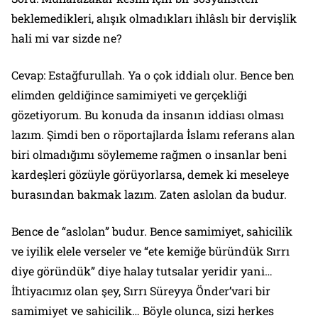
beklemedikleri, alışık olmadıkları ihlâslı bir dervişlik
hali mi var sizde ne?
Cevap: Estağfurullah. Ya o çok iddialı olur. Bence ben
elimden geldiğince samimiyeti ve gerçekliği
gözetiyorum. Bu konuda da insanın iddiası olması
lazım. Şimdi ben o röportajlarda İslamı referans alan
biri olmadığımı söylememe rağmen o insanlar beni
kardeşleri gözüyle görüyorlarsa, demek ki meseleye
burasından bakmak lazım. Zaten aslolan da budur.
Bence de “aslolan” budur. Bence samimiyet, sahicilik
ve iyilik elele verseler ve “ete kemiğe büründük Sırrı
diye göründük” diye halay tutsalar yeridir yani…
İhtiyacımız olan şey, Sırrı Süreyya Önder’vari bir
samimiyet ve sahicilik… Böyle olunca, sizi herkes