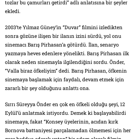
tozlar bu çamurları getirdi” adlı anlatısına bir şeyler
ekledi.
2003’te Yılmaz Güney’in “Duvar” filmini izledikten
sonra gözüne ilişen bir ilanın izini sürdü, yol onu
sinemacı Barış Pirhasan’a götürdü. İlan, senaryo
yazmaya heves edenlere yönelikti. Barış Pirhasan ilk
olarak neden sinemayla ilgilendiğini sordu. Önder,
“Valla biraz öfkeliyim” dedi. Barış Pirhasan, öfkenin
sinemaya başlamak için faydalı, devam etmek için
zararlı bir şey olduğunu anlattı ona.
Sırrı Süreyya Önder en çok en öfkeli olduğu şeyi, 12
Eylül’ü anlatmak istiyordu. Demek ki başlayabilirdi
sinemaya, fakat “Konsey üyelerinin, acıdan kırk
Bornova battaniyesi parçalamadan ölmemesi için her
gece beddua ederek yatan” bir adam olarak filmin