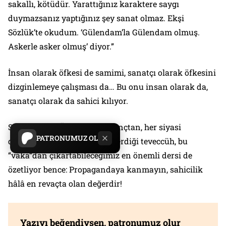
sakallı, kötüdür. Yarattığınız karaktere saygı
duymazsanız yaptığınız şey sanat olmaz. Ekşi
Sözlük’te okudum. ‘Gülendam’la Gülendam olmuş.
Askerle asker olmuş’ diyor.”
İnsan olarak öfkesi de samimi, sanatçı olarak öfkesini
dizginlemeye çalışması da… Bu onu insan olarak da,
sanatçı olarak da sahici kılıyor.
Sırrı Süreyya Önder’e her inançtan, her siyasi
PATRONUMUZ OL
düşünceden insanların gösterdiği teveccüh, bu
“vaka”dan çıkartabileceğimiz en önemli dersi de
özetliyor bence: Propagandaya kanmayın, sahicilik
hâlâ en revaçta olan değerdir!
Yazıyı beğendiysen, patronumuz olur