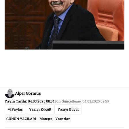
Alper Görmüş
Yayın Tarihi:
04.03.2025 08:34
Son Güncelleme:
04.03.2025 09:50
Paylaş
Yazıyı Küçült
Yazıyı Büyüt
GÜNÜN YAZILARI
Manşet
Yazarlar