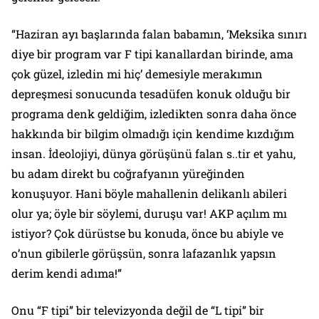
“Haziran ayı başlarında falan babamın, ‘Meksika sınırı
diye bir program var F tipi kanallardan birinde, ama
çok güzel, izledin mi hiç’ demesiyle merakımın
depreşmesi sonucunda tesadüfen konuk olduğu bir
programa denk geldiğim, izledikten sonra daha önce
hakkında bir bilgim olmadığı için kendime kızdığım
insan. İdeolojiyi, dünya görüşünü falan s..tir et yahu,
bu adam direkt bu coğrafyanın yüreğinden
konuşuyor. Hani böyle mahallenin delikanlı abileri
olur ya; öyle bir söylemi, duruşu var! AKP açılım mı
istiyor? Çok dürüstse bu konuda, önce bu abiyle ve
o’nun gibilerle görüşsün, sonra lafazanlık yapsın
derim kendi adıma!”
Onu “F tipi” bir televizyonda değil de “L tipi” bir