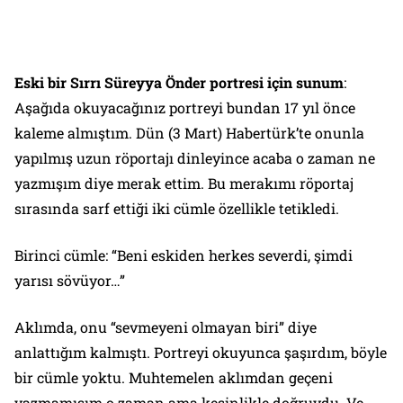
Eski bir Sırrı Süreyya Önder portresi için sunum
:
Aşağıda okuyacağınız portreyi bundan 17 yıl önce
kaleme almıştım. Dün (3 Mart) Habertürk’te onunla
yapılmış uzun röportajı dinleyince acaba o zaman ne
yazmışım diye merak ettim. Bu merakımı röportaj
sırasında sarf ettiği iki cümle özellikle tetikledi.
Birinci cümle: “Beni eskiden herkes severdi, şimdi
yarısı sövüyor…”
Aklımda, onu “sevmeyeni olmayan biri” diye
anlattığım kalmıştı. Portreyi okuyunca şaşırdım, böyle
bir cümle yoktu. Muhtemelen aklımdan geçeni
yazmamışım o zaman ama kesinlikle doğruydu. Ve