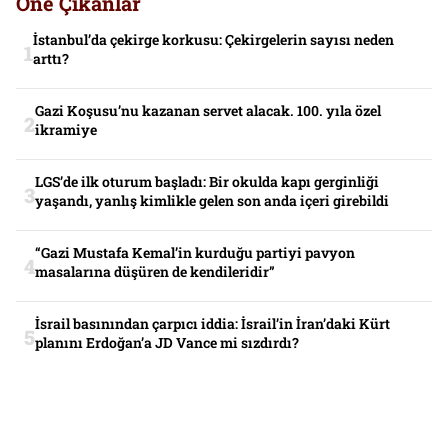
Öne Çıkanlar
İstanbul’da çekirge korkusu: Çekirgelerin sayısı neden
arttı?
Gazi Koşusu’nu kazanan servet alacak. 100. yıla özel
ikramiye
LGS’de ilk oturum başladı: Bir okulda kapı gerginliği
yaşandı, yanlış kimlikle gelen son anda içeri girebildi
“Gazi Mustafa Kemal’in kurduğu partiyi pavyon
masalarına düşüren de kendileridir”
İsrail basınından çarpıcı iddia: İsrail’in İran’daki Kürt
planını Erdoğan’a JD Vance mi sızdırdı?