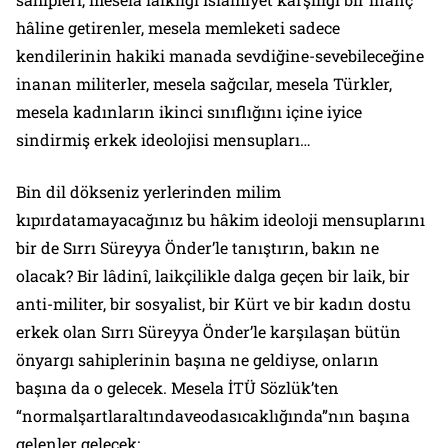
hâline getirenler, mesela memleketi sadece
kendilerinin hakiki manada sevdiğine-sevebileceğine
inanan militerler, mesela sağcılar, mesela Türkler,
mesela kadınların ikinci sınıflığını içine iyice
sindirmiş erkek ideolojisi mensupları…
Bin dil dökseniz yerlerinden milim
kıpırdatamayacağınız bu hâkim ideoloji mensuplarını
bir de Sırrı Süreyya Önder’le tanıştırın, bakın ne
olacak? Bir lâdinî, laikçilikle dalga geçen bir laik, bir
anti-militer, bir sosyalist, bir Kürt ve bir kadın dostu
erkek olan Sırrı Süreyya Önder’le karşılaşan bütün
önyargı sahiplerinin başına ne geldiyse, onların
başına da o gelecek. Mesela İTÜ Sözlük’ten
“normalşartlaraltındaveodasıcaklığında”nın başına
gelenler gelecek: