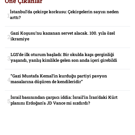
Öne Çıkanlar
İstanbul’da çekirge korkusu: Çekirgelerin sayısı neden
arttı?
Gazi Koşusu’nu kazanan servet alacak. 100. yıla özel
ikramiye
LGS’de ilk oturum başladı: Bir okulda kapı gerginliği
yaşandı, yanlış kimlikle gelen son anda içeri girebildi
“Gazi Mustafa Kemal’in kurduğu partiyi pavyon
masalarına düşüren de kendileridir”
İsrail basınından çarpıcı iddia: İsrail’in İran’daki Kürt
planını Erdoğan’a JD Vance mi sızdırdı?