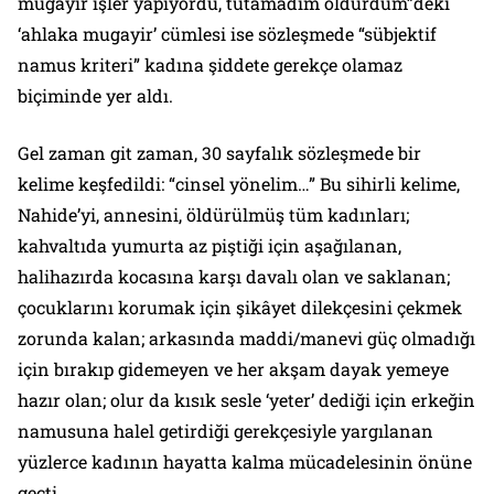
mugayir işler yapıyordu, tutamadım öldürdüm”deki
‘ahlaka mugayir’ cümlesi ise sözleşmede “sübjektif
namus kriteri” kadına şiddete gerekçe olamaz
biçiminde yer aldı.
Gel zaman git zaman, 30 sayfalık sözleşmede bir
kelime keşfedildi: “cinsel yönelim…” Bu sihirli kelime,
Nahide’yi, annesini, öldürülmüş tüm kadınları;
kahvaltıda yumurta az piştiği için aşağılanan,
halihazırda kocasına karşı davalı olan ve saklanan;
çocuklarını korumak için şikâyet dilekçesini çekmek
zorunda kalan; arkasında maddi/manevi güç olmadığı
için bırakıp gidemeyen ve her akşam dayak yemeye
hazır olan; olur da kısık sesle ‘yeter’ dediği için erkeğin
namusuna halel getirdiği gerekçesiyle yargılanan
yüzlerce kadının hayatta kalma mücadelesinin önüne
geçti.