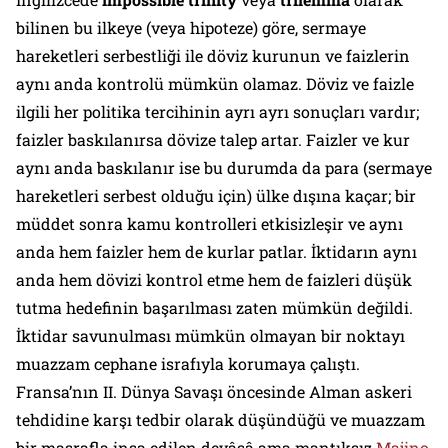
bilinen bu ilkeye (veya hipoteze) göre, sermaye
hareketleri serbestliği ile döviz kurunun ve faizlerin
aynı anda kontrolü mümkün olamaz. Döviz ve faizle
ilgili her politika tercihinin ayrı ayrı sonuçları vardır;
faizler baskılanırsa dövize talep artar. Faizler ve kur
aynı anda baskılanır ise bu durumda da para (sermaye
hareketleri serbest olduğu için) ülke dışına kaçar; bir
müddet sonra kamu kontrolleri etkisizleşir ve aynı
anda hem faizler hem de kurlar patlar. İktidarın aynı
anda hem dövizi kontrol etme hem de faizleri düşük
tutma hedefinin başarılması zaten mümkün değildi.
İktidar savunulması mümkün olmayan bir noktayı
muazzam cephane israfıyla korumaya çalıştı.
Fransa’nın II. Dünya Savaşı öncesinde Alman askeri
tehdidine karşı tedbir olarak düşündüğü ve muazzam
bir masrafla inşa edilen devâsâ ama mantıksız
Majino