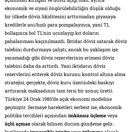
ekonomik ve siyasi öngörülebilirliğin düşük olduğu
bir ülkede döviz likiditesini arttırmadan piyasaya
kredilerle ani/hızlı para pompalayınca, yani TL
bollaşınca bol TL’nin ucuzlayıp kıt doların
pahalanması kaçınılmazdı. İktidar döviz satarak döviz
talebini durdurmaya çalıştı; ancak bu yaklaşım işe
yaramadığı gibi döviz rezervlerinin erimesi döviz
talebini daha da arttırdı. Yani iktidarın döviz
rezervlerini eriterek döviz kurunu kontrol altına alma
stratejisi, gerçekte, döviz kuru üzerindeki baskıyı
arttırarak maksadının tam tersi bir sonuç üretti.
Türkiye 24 Ocak 1980’de açık ekonomi modeline
geçmiştir. Sermaye hareketleri serbest ise, ekonomik
politika tercihleri açısından
imkânsız üçleme
veya
üçlü açmaz
olarak bilinen durum gündeme gelir.
İngilizcede
impossible trinity
veya
trilemma
olarak