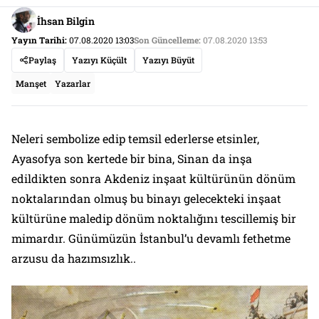
İhsan Bilgin
Yayın Tarihi:
07.08.2020 13:03
Son Güncelleme:
07.08.2020 13:53
Paylaş
Yazıyı Küçült
Yazıyı Büyüt
Manşet
Yazarlar
Neleri sembolize edip temsil ederlerse etsinler,
Ayasofya son kertede bir bina, Sinan da inşa
edildikten sonra Akdeniz inşaat kültürünün dönüm
noktalarından olmuş bu binayı gelecekteki inşaat
kültürüne maledip dönüm noktalığını tescillemiş bir
mimardır. Günümüzün İstanbul’u devamlı fethetme
arzusu da hazımsızlık..