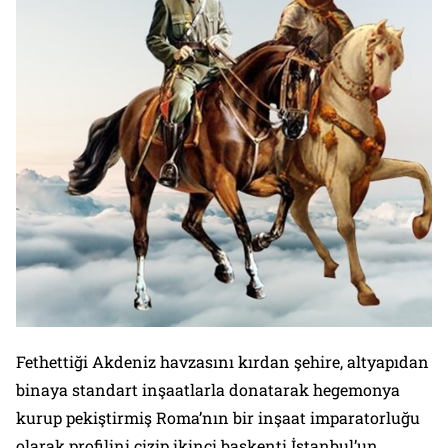
Fethettiği Akdeniz havzasını kırdan şehire, altyapıdan
binaya standart inşaatlarla donatarak hegemonya
kurup pekiştirmiş Roma’nın bir inşaat imparatorluğu
olarak profilini çizip ikinci başkenti İstanbul’un