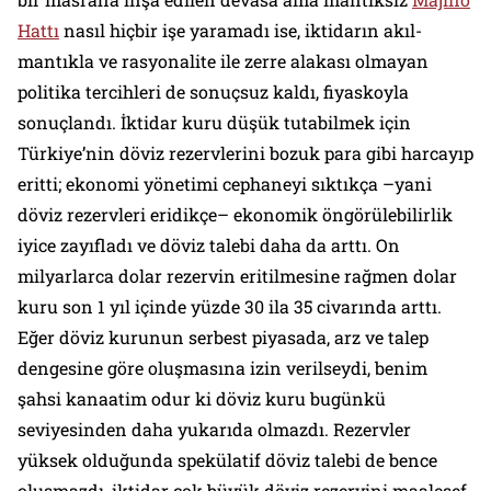
Hattı
nasıl hiçbir işe yaramadı ise, iktidarın akıl-
mantıkla ve rasyonalite ile zerre alakası olmayan
politika tercihleri de sonuçsuz kaldı, fiyaskoyla
sonuçlandı. İktidar kuru düşük tutabilmek için
Türkiye’nin döviz rezervlerini bozuk para gibi harcayıp
eritti; ekonomi yönetimi cephaneyi sıktıkça –yani
döviz rezervleri eridikçe– ekonomik öngörülebilirlik
iyice zayıfladı ve döviz talebi daha da arttı. On
milyarlarca dolar rezervin eritilmesine rağmen dolar
kuru son 1 yıl içinde yüzde 30 ila 35 civarında arttı.
Eğer döviz kurunun serbest piyasada, arz ve talep
dengesine göre oluşmasına izin verilseydi, benim
şahsi kanaatim odur ki döviz kuru bugünkü
seviyesinden daha yukarıda olmazdı. Rezervler
yüksek olduğunda spekülatif döviz talebi de bence
oluşmazdı, iktidar çok büyük döviz rezervini maalesef