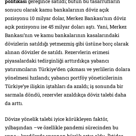
politikası
gereğince satıldı; bütün bu tasarrufların
sonucu olarak kamu bankalarının döviz açık
pozisyonu 10 milyar dolar, Merkez Bankası’nın döviz
açık pozisyonu ise 45 milyar doları aştı. Yani, Merkez
Bankası’nın ve kamu bankalarının kasalarındaki
dövizlerin satıldığı yetmezmiş gibi üstüne borç olarak
alınan dövizler de satıldı. Rezervlerin erimesi
piyasalardaki tedirginliği arttırdıkça yabancı
yatırımcıların Türkiye’den çıkması ve yerlilerin dolara
yönelmesi hızlandı; yabancı portföy yöneticilerinin
Türkiye’ye ilişkin iştahları da azaldı; iş sonunda bir
sarmala döndü, rezervler azaldıkça döviz talebi daha
da arttı.
Dövize yönelik talebi iyice körükleyen faktör,
yılbaşından –ve özellikle pandemi sürecinden bu
yana– kredilerde yaşanan büyük artış oldu. İktidar