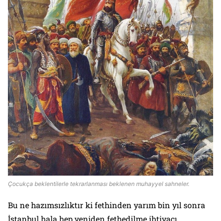
Çocukça beklentilerle tekrarlanması beklenen muhayyel sahneler.
Bu ne hazımsızlıktır ki fethinden yarım bin yıl sonra
İstanbul hala hep yeniden fethedilme ihtiyacı