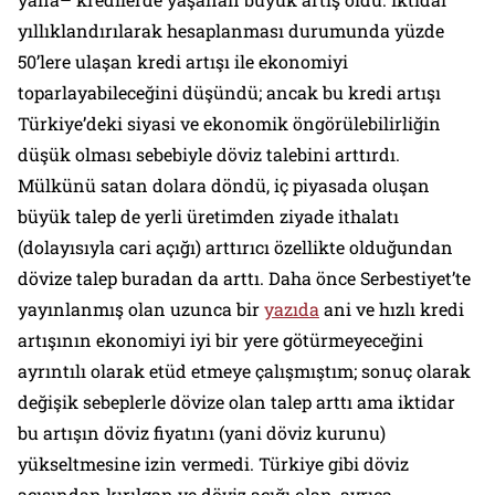
yıllıklandırılarak hesaplanması durumunda yüzde
50’lere ulaşan kredi artışı ile ekonomiyi
toparlayabileceğini düşündü; ancak bu kredi artışı
Türkiye’deki siyasi ve ekonomik öngörülebilirliğin
düşük olması sebebiyle döviz talebini arttırdı.
Mülkünü satan dolara döndü, iç piyasada oluşan
büyük talep de yerli üretimden ziyade ithalatı
(dolayısıyla cari açığı) arttırıcı özellikte olduğundan
dövize talep buradan da arttı. Daha önce Serbestiyet’te
yayınlanmış olan uzunca bir
yazıda
ani ve hızlı kredi
artışının ekonomiyi iyi bir yere götürmeyeceğini
ayrıntılı olarak etüd etmeye çalışmıştım; sonuç olarak
değişik sebeplerle dövize olan talep arttı ama iktidar
bu artışın döviz fiyatını (yani döviz kurunu)
yükseltmesine izin vermedi. Türkiye gibi döviz
açısından kırılgan ve döviz açığı olan, ayrıca