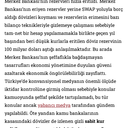
Merkez Bankası’nın rezervleri hızla eritildi. Merkez
Bankası’nın eriyen rezervler yerine SWAP yoluyla borç
aldığı dövizleri koyması ve rezervlerin erimesini bazı
bilanço teknikleriyle gizlemeye çalışması sebebiyle
tam-net bir hesap yapılamamakla birlikte geçen yıl
başından beri düşük kurlarla eritilen döviz rezervinin
100 milyar doları aştığı anlaşılmaktadır. Bu arada
Merkez Bankası’nın şeffaflıkla bağdaşmayan
tasarrufları ekonomi yönetimine duyulan güveni
azaltarak ekonomik öngörülebilirliği zayıflattı.
Türkiye’de konvansiyonel medyanın önemli ölçüde
iktidar kontrolüne girmiş olması sebebiyle konular
kamuoyunda şeffaf şekilde tartışılamadı, bu tür
konular ancak
yabancı medya
tarafından gündem
yapılabildi. Öte yandan kamu bankalarının
kasasındaki dövizler de izlenen gizli
sabit kur