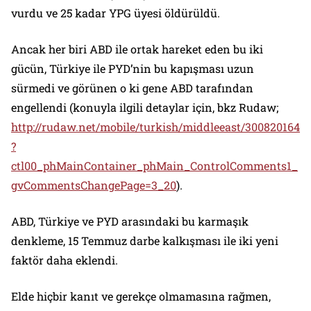
vurdu ve 25 kadar YPG üyesi öldürüldü.
Ancak her biri ABD ile ortak hareket eden bu iki
gücün, Türkiye ile PYD’nin bu kapışması uzun
sürmedi ve görünen o ki gene ABD tarafından
engellendi (konuyla ilgili detaylar için, bkz Rudaw;
http://rudaw.net/mobile/turkish/middleeast/300820164
?
ctl00_phMainContainer_phMain_ControlComments1_
gvCommentsChangePage=3_20
).
ABD, Türkiye ve PYD arasındaki bu karmaşık
denkleme, 15 Temmuz darbe kalkışması ile iki yeni
faktör daha eklendi.
Elde hiçbir kanıt ve gerekçe olmamasına rağmen,