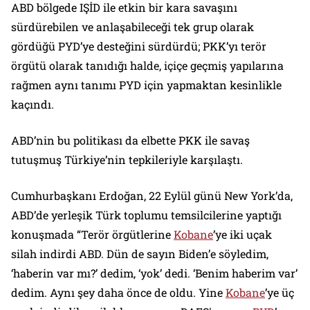
ABD bölgede IŞİD ile etkin bir kara savaşını
sürdürebilen ve anlaşabileceği tek grup olarak
gördüğü PYD’ye desteğini sürdürdü; PKK’yı terör
örgütü olarak tanıdığı halde, içiçe geçmiş yapılarına
rağmen aynı tanımı PYD için yapmaktan kesinlikle
kaçındı.
ABD’nin bu politikası da elbette PKK ile savaş
tutuşmuş Türkiye’nin tepkileriyle karşılaştı.
Cumhurbaşkanı Erdoğan, 22 Eylül günü New York’da,
ABD’de yerleşik Türk toplumu temsilcilerine yaptığı
konuşmada
“Terör örgütlerine
Kobane
’ye iki uçak
silah indirdi ABD. Dün de sayın Biden’e söyledim,
‘haberin var mı?’ dedim, ‘yok’ dedi. ‘Benim haberim var’
dedim. Aynı şey daha önce de oldu. Yine
Kobane
’ye üç