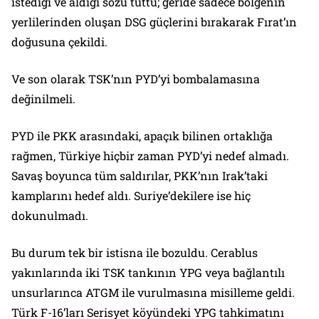
istediği ve aldığı sözü tuttu; geride sadece bölgenin
yerlilerinden oluşan DSG güçlerini bırakarak Fırat’ın
doğusuna çekildi.
Ve son olarak TSK’nın PYD’yi bombalamasına
değinilmeli.
PYD ile PKK arasındaki, apaçık bilinen ortaklığa
rağmen, Türkiye hiçbir zaman PYD’yi nedef almadı.
Savaş boyunca tüm saldırılar, PKK’nın Irak’taki
kamplarını hedef aldı. Suriye’dekilere ise hiç
dokunulmadı.
Bu durum tek bir istisna ile bozuldu. Cerablus
yakınlarında iki TSK tankının YPG veya bağlantılı
unsurlarınca ATGM ile vurulmasına misilleme geldi.
Türk F-16’ları Serisyet köyündeki YPG tahkimatını