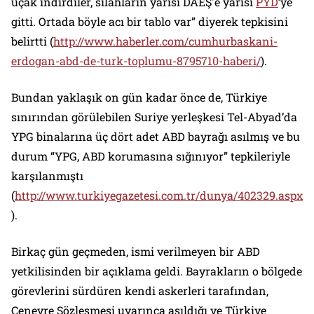
uçak indirdiler, silahların yarısı DAEŞ'e yarısı
PYD
’ye
gitti. Ortada böyle acı bir tablo var”
diyerek tepkisini
belirtti (
http://www.haberler.com/cumhurbaskani-
erdogan-abd-de-turk-toplumu-8795710-haberi/
).
Bundan yaklaşık on gün kadar önce de, Türkiye
sınırından görülebilen Suriye yerleşkesi Tel-Abyad’da
YPG binalarına üç dört adet ABD bayrağı asılmış ve bu
durum
“YPG, ABD korumasına sığınıyor”
tepkileriyle
karşılanmıştı
(
http://www.turkiyegazetesi.com.tr/dunya/402329.aspx
).
Birkaç gün geçmeden, ismi verilmeyen bir ABD
yetkilisinden bir açıklama geldi. Bayrakların o bölgede
görevlerini sürdüren kendi askerleri tarafından,
Cenevre Sözleşmesi uyarınca asıldığı ve Türkiye