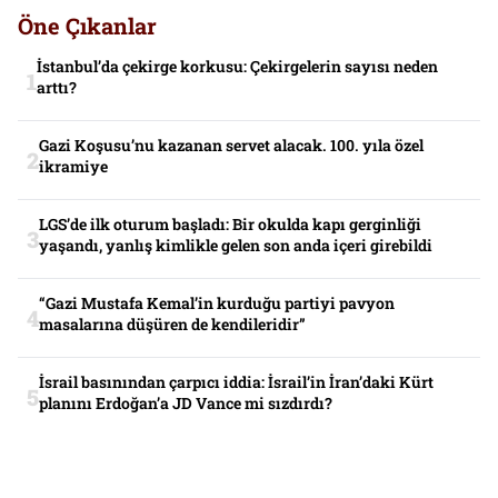
Öne Çıkanlar
İstanbul’da çekirge korkusu: Çekirgelerin sayısı neden
arttı?
Gazi Koşusu’nu kazanan servet alacak. 100. yıla özel
ikramiye
LGS’de ilk oturum başladı: Bir okulda kapı gerginliği
yaşandı, yanlış kimlikle gelen son anda içeri girebildi
“Gazi Mustafa Kemal’in kurduğu partiyi pavyon
masalarına düşüren de kendileridir”
İsrail basınından çarpıcı iddia: İsrail’in İran’daki Kürt
planını Erdoğan’a JD Vance mi sızdırdı?