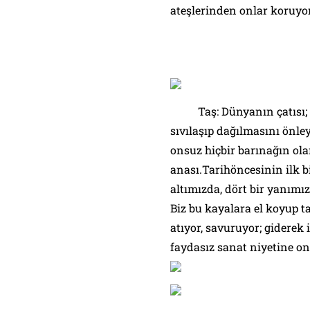
ateşlerinden onlar koruyor
Taş: Dünyanın çatısı; iç
sıvılaşıp dağılmasını önle
onsuz hiçbir barınağın ol
anası.Tarihöncesinin ilk 
altımızda, dört bir yanım
Biz bu kayalara el koyup t
atıyor, savuruyor; giderek 
faydasız sanat niyetine on