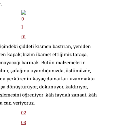
.
indeki şiddeti kısmen bastıran, yeniden
yen kapak; bizim ikamet ettiğimiz taraça,
amayacağı barınak. Bütün malzemelerin
bilinç şafağına uyandığımızda, üstümüzde,
ızda yerkürenin kayaç damarları uzanmakta.
aşa dönüştürüyor; dokunuyor, kaldırıyor,
işlemesini öğreniyor; kâh faydalı zanaat, kâh
a can veriyoruz.