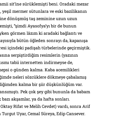
mii sit’ine sürüklemişti beni. Oradaki mezar
a, yeşil mermer sütunlara ve eski bazilikanın
esine dönüşmüş taş zeminine uzun uzun
demişti, “şimdi Ayasofya’yı bir de bunun
eyken görmen lâzım ki aradaki bağlantı ve
layısıyla bütün öğleden sonrayı da, kapanışa
resi içindeki padişah türbelerinde geçirmiştik.
sına serpiştirdiğim resimlerin (yazının
kısmı tabii internetten indirmeyse de,
n hepsi o günden kalma. Kaba acemilikleri
tiğimde neleri sözcüklere dökmeye çabalamış
liğimden kalma bir şiir düşkünlüğüm var.
yansımıştı. Pek çok şey gibi bununla da babam
k bazı akşamlar, ya da hafta sonları.
 Oktay Rifat ve Melih Cevdet) vardı, sonra Arif
 Turgut Uyar, Cemal Süreya, Edip Cansever.