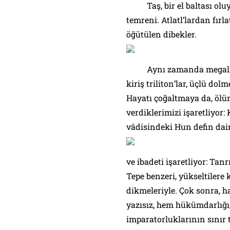
Taş, bir el baltası oluyor
temreni.
Atlatl
’lardan fırla
öğütülen dibekler.
Aynı zamanda megalit 
kiriş
triliton
’lar, üçlü
dolm
Hayatı çoğaltmaya da, öl
verdiklerimizi işaretliyor:
vâdisindeki Hun defin daire
ve ibadeti işaretliyor: Tan
Tepe benzeri, yükseltilere
dikmeleriyle. Çok sonra, havr
yazısız, hem hükümdarlığı, 
imparatorluklarının sınır 