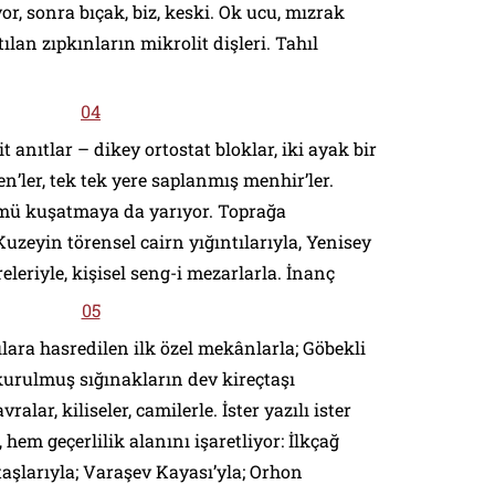
, sonra bıçak, biz, keski. Ok ucu, mızrak
tılan zıpkınların mikrolit dişleri. Tahıl
anıtlar – dikey
ortostat
bloklar, iki ayak bir
en
’ler, tek tek yere saplanmış
menhir
’ler.
ümü kuşatmaya da yarıyor. Toprağa
 Kuzeyin törensel
cairn
yığıntılarıyla, Yenisey
leriyle, kişisel seng-i mezarlarla. İnanç
rılara hasredilen ilk özel mekânlarla; Göbekli
 kurulmuş sığınakların dev kireçtaşı
alar, kiliseler, camilerle. İster yazılı ister
hem geçerlilik alanını işaretliyor: İlkçağ
taşlarıyla; Varaşev Kayası’yla; Orhon