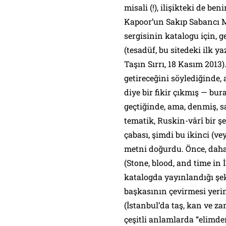
misali (!), ilişikteki de b
Kapoor’un Sakıp Sabancı M
sergisinin katalogu için, 
(tesadüf, bu sitedeki ilk ya
Taşın Sırrı
, 18 Kasım 2013)
getireceğini söylediğinde, 
diye bir fikir çıkmış — bu
geçtiğinde, ama, denmiş, s
tematik, Ruskin-vârî bir 
çabası, şimdi bu ikinci (v
metni doğurdu. Önce, daha
(
Stone, blood, and time in 
katalogda yayınlandığı şek
başkasının çevirmesi yeri
(
İstanbul’da taş, kan ve z
çeşitli anlamlarda “elimden