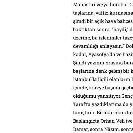
Manastırı ve/ya İmrahor Ca
taşlarına, vaftiz kurnasın
şimdi bir açık hava bahç
baktıktan sonra, “haydi,” 
üzerine, bu izlenimler taz
devamlılığı anlayasın.” Do
kadar, Ayasofya’da ve hazi
Şimdi yazının orasına bura
başlarına denk gelen) bir 
İstanbul’la ilgili olanları
içinde, klavye başına geç
olduğumu yansıtıyor.Genç
Taraf
’ta yazdıklarıma da 
tanıştırdı. Birlikte okurdu
Başlangıçta Orhan Veli (ve
Damar, sonra Nâzım, sonra