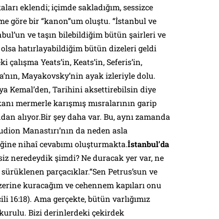
aları eklendi; içimde sakladığım, sessizce
me göre bir “kanon”um oluştu. “İstanbul ve
bul’un ve taşın bilebildiğim bütün şairleri ve
olsa hatırlayabildiğim bütün dizeleri geldi
i çalışma Yeats’in, Keats’in, Seferis’in,
da’nın, Mayakovsky’nin ayak izleriyle dolu.
hya Kemal’den,
Tarihini aksettirebilsin diye
 kanı mermerle karışmış
mısralarının garip
dan alıyor.Bir şey daha var. Bu, aynı zamanda
tudion Manastırı’nın da neden asla
iğine nihaî cevabımı oluşturmakta.
İstanbul’da
siz neredeydik şimdi? Ne duracak yer var, ne
a sürüklenen parçacıklar.“Sen Petrus’sun ve
zerine kuracağım ve cehennem kapıları onu
ili 16:18). Ama gerçekte, bütün varlığımız
kurulu. Bizi derinlerdeki çekirdek