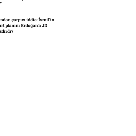
”
ından çarpıcı iddia: İsrail’in
ürt planını Erdoğan’a JD
zdırdı?