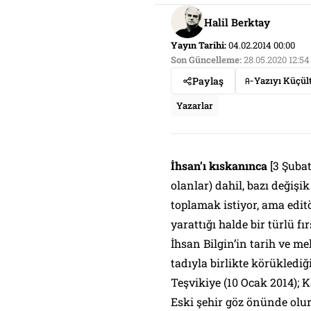
Halil Berktay
Yayın Tarihi:
04.02.2014 00:00
Son Güncelleme:
28.05.2020 12:54
Paylaş
Yazıyı Küçül
Yazarlar
İhsan’ı kıskanınca
[3 Şuba
olanlar) dahil, bazı değiş
toplamak istiyor, ama edit
yarattığı halde bir türlü 
İhsan Bilgin’in tarih ve m
tadıyla birlikte körüklediğ
Teşvikiye
(10 Ocak 2014);
K
Eski şehir göz önünde olu