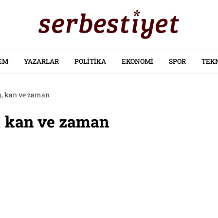
EM
YAZARLAR
POLITIKA
EKONOMI
SPOR
TEK
aş, kan ve zaman
ş, kan ve zaman