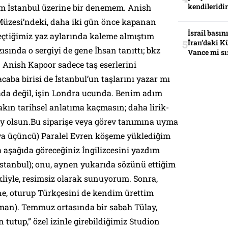
kendileridir
enim İstanbul üzerine bir denemem. Anish
üzesi’ndeki, daha iki gün önce kapanan
İsrail basın
geçtiğimiz yaz aylarında kaleme almıştım
İran’daki K
zısında o sergiyi de gene İhsan tanıttı; bkz
Vance mi sı
. Anish Kapoor sadece taş eserlerini
acaba birisi de İstanbul’un taşlarını yazar mı
rada değil, işin Londra ucunda. Benim adım
akın tarihsel anlatıma kaçmasın; daha lirik-
şey olsun.Bu siparişe veya görev tanımına uyma
eya üçüncü)
Paralel Evren
köşeme yüklediğim
 aşağıda göreceğiniz İngilizcesini yazdım
İstanbul
); onu, aynen yukarıda sözünü ettiğim
liyle, resimsiz olarak sunuyorum. Sonra,
ne, oturup Türkçesini de kendim ürettim
aman
). Temmuz ortasında bir sabah Tülay,
 tutup,” özel izinle girebildiğimiz Studion