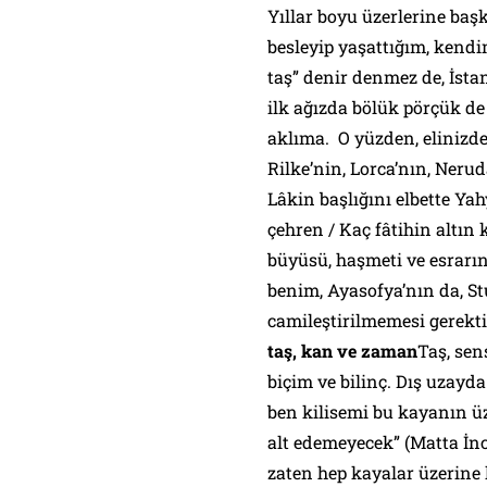
Yıllar boyu üzerlerine başk
besleyip yaşattığım, kendi
taş” denir denmez de, İstan
ilk ağızda bölük pörçük de 
aklıma. O yüzden, elinizdek
Rilke’nin, Lorca’nın, Neru
Lâkin başlığını elbette Ya
çehren / Kaç fâtihin altın
büyüsü, haşmeti ve esrarın
benim, Ayasofya’nın da, S
camileştirilmemesi gerekt
taş, kan ve zaman
Taş, sen
biçim ve bilinç. Dış uzayd
ben kilisemi bu kayanın ü
alt edemeyecek” (Matta İnc
zaten hep kayalar üzerine 