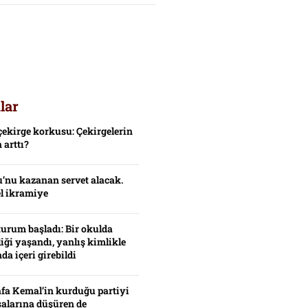
lar
çekirge korkusu: Çekirgelerin
 arttı?
’nu kazanan servet alacak.
el ikramiye
turum başladı: Bir okulda
iği yaşandı, yanlış kimlikle
da içeri girebildi
fa Kemal’in kurduğu partiyi
alarına düşüren de