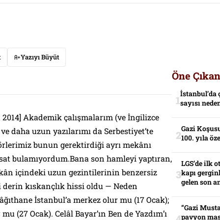
t
Yazıyı Büyüt
Öne Çıkan
İstanbul’da 
sayısı neden
t 2014] Akademik çalışmalarım (ve İngilizce
Gazi Koşusu
ik ve daha uzun yazılarımı da
Serbestiyet
’te
100. yıla öz
örlerimiz bunun gerektirdiği ayrı mekânı
fırsat bulamıyordum.Bana son hamleyi yaptıran,
LGS’de ilk o
ekân içindeki uzun gezintilerinin benzersiz
kapı gerginl
gelen son an
i derin kıskançlık hissi oldu —
Neden
âğıthane İstanbul’a merkez olur mu
(17 Ocak);
“Gazi Musta
r mu
(27 Ocak). Celâl Bayar’ın
Ben de Yazdım
’ı
pavyon mas