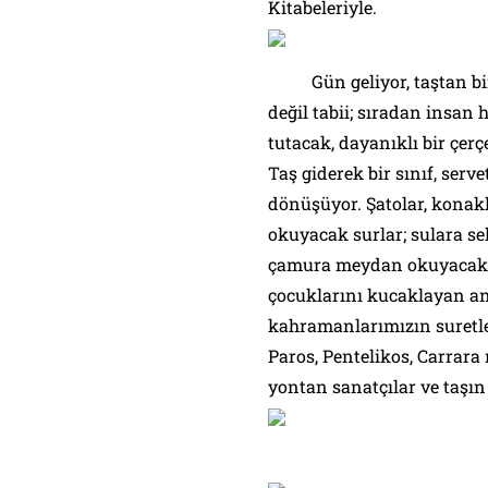
Kitabeleriyle.
Gün geliyor, taştan bina
değil tabii; sıradan insan 
tutacak, dayanıklı bir çerç
Taş giderek bir sınıf, serve
dönüşüyor. Şatolar, konak
okuyacak surlar; sulara s
çamura meydan okuyacak dö
çocuklarını kucaklayan an
kahramanlarımızın suretle
Paros, Pentelikos, Carrar
yontan sanatçılar ve taşın