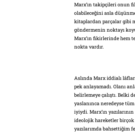
Marx’ın takipçileri onun fi
olabileceğini asla düşünm
kitaplardan parçalar gibi 
göndermenin noktayı koyup
Marx’ın fikirlerinde hem t
nokta vardır.
Aslında Marx iddialı lâfl
pek anlayamadı. Olanı anl
belirlemeye çalıştı. Belki d
yaslanınca neredeyse tüm 
iyiydi. Marx’ın yazılarını
ideolojik hareketler birçok
yazılarımda bahsettiğim fel