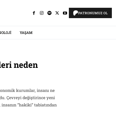
PATRONUMUZ OL
NOLOJI
YAŞAM
leri neden
ekonomik kurumlar, insanı ne
du. Çevreyi değiştirince yeni
, insanın ”hakiki” tabiatından