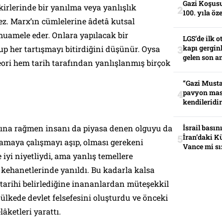
Gazi Koşusu
kirlerinde bir yanılma veya yanlışlık
100. yıla öz
ez. Marx’ın cümlelerine âdetâ kutsal
muamele eder. Onlara yapılacak bir
LGS’de ilk o
kapı gerginl
 her tartışmayı bitirdiğini düşünür. Oysa
gelen son an
eori hem tarih tarafından yanlışlanmış birçok
“Gazi Musta
pavyon mas
kendileridir
arına rağmen insanı da piyasa denen olguyu da
İsrail basın
İran’daki K
amaya çalışmayı aşıp, olması gerekeni
Vance mi sı
e iyi niyetliydi, ama yanlış temellere
kehanetlerinde yanıldı. Bu kadarla kalsa
n tarihi belirlediğine inananlardan müteşekkil
 ülkede devlet felsefesini oluşturdu ve önceki
âketleri yarattı.