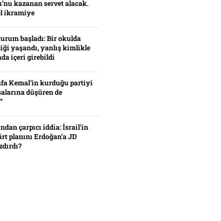
’nu kazanan servet alacak.
el ikramiye
turum başladı: Bir okulda
iği yaşandı, yanlış kimlikle
da içeri girebildi
fa Kemal’in kurduğu partiyi
alarına düşüren de
”
ından çarpıcı iddia: İsrail’in
ürt planını Erdoğan’a JD
zdırdı?