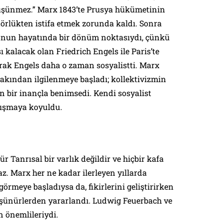
şünmez.” Marx 1843’te Prusya hükümetinin
itörlükten
istifa etmek zorunda kaldı. Sonra
e onun hayatında bir dönüm noktasıydı, çünkü
 kalacak olan Friedrich Engels ile Paris’te
larak Engels daha o zaman sosyalistti. Marx
akından ilgilenmeye başladı; kollektivizmin
n bir inançla benimsedi. Kendi sosyalist
alışmaya koyuldu.
 Tanrısal bir varlık değildir ve hiçbir kafa
az. Marx her ne kadar ilerleyen yıllarda
 görmeye başladıysa da, fikirlerini geliştirirken
şünürlerden yararlandı. Ludwig Feuerbach ve
n önemlileriydi.