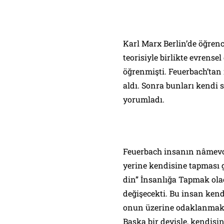
Karl Marx Berlin’de öğrenc
teorisiyle birlikte evrensel 
öğrenmişti. Feuerbach’ta
aldı. Sonra bunları kendi 
yorumladı.
Feuerbach insanın nâmevcu
yerine kendisine tapması g
din” İnsanlığa Tapmak ola
değişecekti. Bu insan ken
onun üzerine odaklanmak y
Başka bir deyişle, kendisi