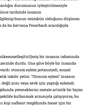
sanlığın durumunun iyileştirilmesiyle
üşünce tarihinde insanın
 ilgilenip bunun mümkün olduğunu düşünen
x da bu kervana Feuerbach aracılığıyla
ükemmelleş(tiril)miş bir insanın tabiatında
üzerinde durdu. Ona göre böyle bir insanda
vardı:
otonom eylem potansiyeli
,
sosyal
etik takdir yetisi
. “Otonom eylem” insanın
 değil arzu veya zevk için yaptığı eylemdi.
gâhında yeteneklerini metale artistik bir biçim
şekilde kullanmak arzusuyla çalışıyorsa, bu
ı kişi nalbant tezgâhında hasat için bir