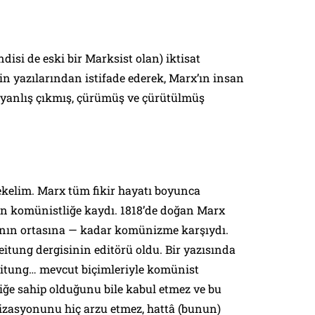
disi de eski bir Marksist olan) iktisat
in yazılarından istifade ederek, Marx’ın insan
 yanlış çıkmış, çürümüş ve çürütülmüş
ekelim. Marx tüm fikir hayatı boyunca
n komünistliğe kaydı. 1818’de doğan Marx
rının ortasına — kadar komünizme karşıydı.
eitung
dergisinin editörü oldu. Bir yazısında
itung
… mevcut biçimleriyle komünist
kliğe sahip olduğunu bile kabul etmez ve bu
lizasyonunu hiç arzu etmez, hattâ (bunun)