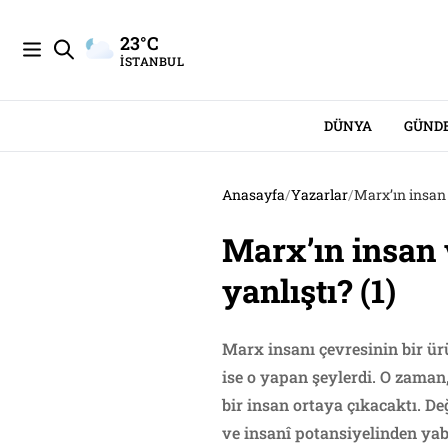
23°C
İSTANBUL
DÜNYA
GÜND
Anasayfa
/
Yazarlar
/
Marx’ın insan 
Marx’ın insan 
yanlıştı? (1)
Marx insanı çevresinin bir ür
ise o yapan şeylerdi. O zaman,
bir insan ortaya çıkacaktı. De
ve insanî potansiyelinden y