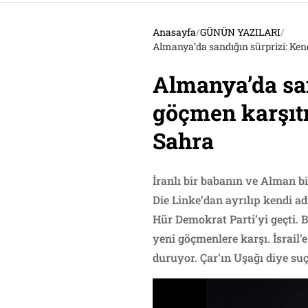
Anasayfa
/
GÜNÜN YAZILARI
/
Almanya’da sandığın sürprizi: Kend
Almanya’da san
göçmen karşıtı,
Sahra
İranlı bir babanın ve Alman 
Die Linke’dan ayrılıp kendi a
Hür Demokrat Parti’yi geçti. 
yeni göçmenlere karşı. İsrail
duruyor. Çar’ın Uşağı diye su