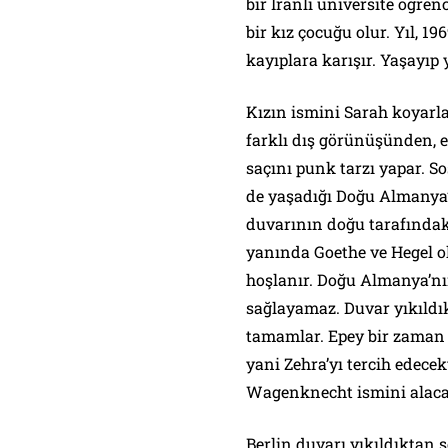
bir İranlı üniversite öğre
bir kız çocuğu olur. Yıl, 1
kayıplara karışır. Yaşayıp 
Kızın ismini Sarah koyarl
farklı dış görünüşünden, 
saçını punk tarzı yapar. 
de yaşadığı Doğu Almanya’
duvarının doğu tarafındaki,
yanında Goethe ve Hegel 
hoşlanır. Doğu Almanya’nı
sağlayamaz. Duvar yıkıldı
tamamlar. Epey bir zaman 
yani Zehra’yı tercih edece
Wagenknecht ismini alaca
Berlin duvarı yıkıldıktan 