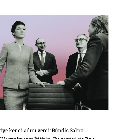
iye kendi adını verdi: Bündis Sahra
agenknecht İttifakı. Bu partiyi bir “tek