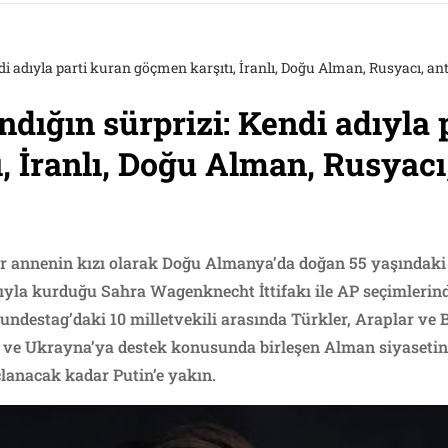
i adıyla parti kuran göçmen karşıtı, İranlı, Doğu Alman, Rusyacı, ant
dığın sürprizi: Kendi adıyla 
 İranlı, Doğu Alman, Rusyacı, 
bir annenin kızı olarak Doğu Almanya’da doğan 55 yaşındaki
dıyla kurduğu Sahra Wagenknecht İttifakı ile AP seçimlerind
Bundestag’daki 10 milletvekili arasında Türkler, Araplar ve
’e ve Ukrayna’ya destek konusunda birleşen Alman siyasetind
çlanacak kadar Putin’e yakın.