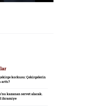
lar
çekirge korkusu: Çekirgelerin
 arttı?
’nu kazanan servet alacak.
el ikramiye