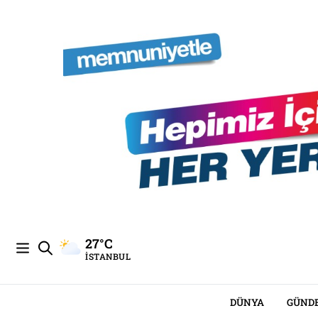
27°C
İSTANBUL
DÜNYA
GÜND