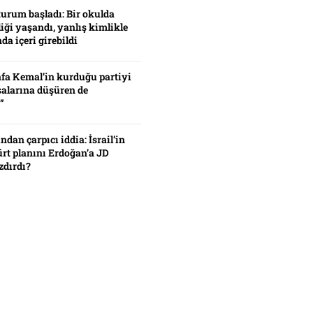
turum başladı: Bir okulda
iği yaşandı, yanlış kimlikle
da içeri girebildi
fa Kemal’in kurduğu partiyi
alarına düşüren de
”
ından çarpıcı iddia: İsrail’in
ürt planını Erdoğan’a JD
zdırdı?