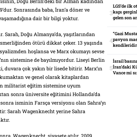
ncisinin, Doğu Berlin’deki bir Alman kadından
LGS’de ilk o
969’dur. Sonrasında baba, İran’a döner ve
kapı gerginl
gelen son an
yaşamadığına dair bir bilgi yoktur.
“Gazi Musta
ar. Sarah, Doğu Almanya’da, yaşıtlarından
pavyon mas
esmerliğinden ötürü dikkat çeker. 13 yaşında
kendileridir
Sosyalizmden hoşlansa ve Marx okumayı sevse
nın sistemine de bayılmıyordur. Liseyi Berlin
İsrail basın
İran’daki K
 duvara çok yakın bir lisede bitirir. Marx’ın
Vance mi sı
okumaktan ve genel olarak kitaplardan
n militarist eğitim sistemine uyum
ktan sonra üniversite eğitimini Hollanda’da
sonra isminin Farsça versiyonu olan Sahra’yı
ktir: Sarah Wagenknecht yerine Sahra
ktır.
sonra, Wagenknecht, siyasete atılır. 2009