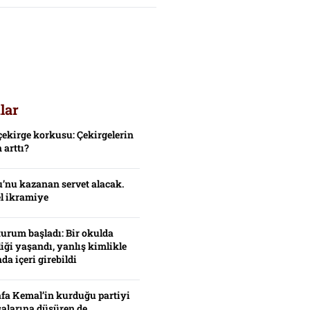
lar
çekirge korkusu: Çekirgelerin
 arttı?
’nu kazanan servet alacak.
el ikramiye
turum başladı: Bir okulda
iği yaşandı, yanlış kimlikle
da içeri girebildi
fa Kemal’in kurduğu partiyi
alarına düşüren de