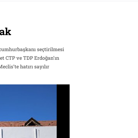
cak
n cumhurbaşkanı seçtirilmesi
fet CTP ve TDP Erdoğan’ın
lis’te hatırı sayılır