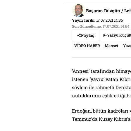
Başaran Düzgün / Le
Yayın Tarihi:
17.07.2021 14:36
Son Güncelleme:
17.07.2021 14:54
Paylaş
Yazıyı Küçül
VİDEO HABER
Manşet
Yaza
‘Annesi’ tarafından himay
istenen ‘yavru’ vatan Kıbr
söylem ile rahmetli Denkta
nutuklarının eşlik ettiği h
Erdoğan, bütün kadroları ve
Temmuz’da Kuzey Kıbrıs’a 