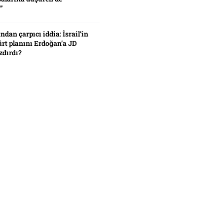
”
ından çarpıcı iddia: İsrail’in
ürt planını Erdoğan’a JD
zdırdı?