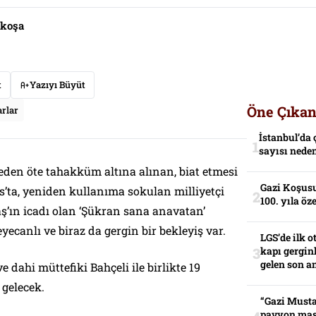
fkoşa
t
Yazıyı Büyüt
Öne Çıkan
rlar
İstanbul’da 
sayısı neden
eden öte tahakküm altına alınan, biat etmesi
Gazi Koşusu
ıs’ta, yeniden kullanıma sokulan milliyetçi
100. yıla öz
ş’ın icadı olan ‘Şükran sana anavatan’
eyecanlı ve biraz da gergin bir bekleyiş var.
LGS’de ilk o
kapı gerginl
gelen son an
 dahi müttefiki Bahçeli ile birlikte 19
gelecek.
“Gazi Musta
pavyon mas