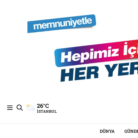
26°C
İSTANBUL
DÜNYA
GÜND