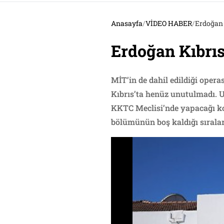
Anasayfa
/
VİDEO HABER
/
Erdoğan 
Erdoğan Kıbrı
MİT’in de dahil edildiği opera
Kıbrıs’ta henüz unutulmadı. 
KKTC Meclisi’nde yapacağı ko
bölümünün boş kaldığı sırala