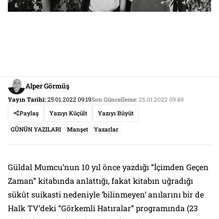
Alper Görmüş
Yayın Tarihi:
25.01.2022 09:19
Son Güncelleme:
25.01.2022 09:49
Paylaş
Yazıyı Küçült
Yazıyı Büyüt
GÜNÜN YAZILARI
Manşet
Yazarlar
Güldal Mumcu’nun 10 yıl önce yazdığı “İçimden Geçen
Zaman” kitabında anlattığı, fakat kitabın uğradığı
sükût suikasti nedeniyle ‘bilinmeyen’ anılarını bir de
Halk TV’deki “Görkemli Hatıralar” programında (23