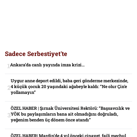
Sadece Serbestiyet'te
Ankara’da canlı yayında imza krizi…
Uygur anne deport edildi, baba geri gönderme merkezinde,
4 küçük çocuk 20 yaşındaki ağabeyle kaldı: “Ne olur Çin’e
yollamayın”
ÖZEL HABER | Şırnak Üniversitesi Rektörü: “Başsavcılık ve
YÖK bu paylaşımların bana ait olmadığını doğruladı,
yeğenim benden üç dönem önce atandı”
ÖZEL HABER| Mardin’de 4 yıl önceki cinayet, faili meçhul