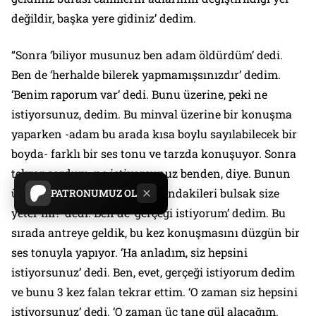
değildir, başka yere gidiniz’ dedim.
“Sonra ‘biliyor musunuz ben adam öldürdüm’ dedi.
Ben de ‘herhalde bilerek yapmamışsınızdır’ dedim.
‘Benim raporum var’ dedi. Bunu üzerine, peki ne
istiyorsunuz, dedim. Bu minval üzerine bir konuşma
yaparken -adam bu arada kısa boylu sayılabilecek bir
boyda- farklı bir ses tonu ve tarzda konuşuyor. Sonra
tekrar sordum, ne istiyorsunuz benden, diye. Bunun
üzerine ‘bu olayın biraz etrafındakileri bulsak size
PATRONUMUZ OL
yeter mi?’ dedi. Ben de ‘gerçeği istiyorum’ dedim. Bu
sırada antreye geldik, bu kez konuşmasını düzgün bir
ses tonuyla yapıyor. ‘Ha anladım, siz hepsini
istiyorsunuz’ dedi. Ben, evet, gerçeği istiyorum dedim
ve bunu 3 kez falan tekrar ettim. ‘O zaman siz hepsini
istiyorsunuz’ dedi. ‘O zaman üç tane gül alacağım.