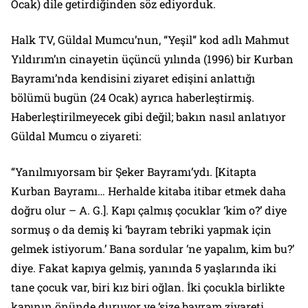
Ocak) dile getirdiğinden söz ediyorduk.
Halk TV, Güldal Mumcu’nun, “Yeşil” kod adlı Mahmut
Yıldırım’ın cinayetin üçüncü yılında (1996) bir Kurban
Bayramı’nda kendisini ziyaret edişini anlattığı
bölümü bugün (24 Ocak) ayrıca haberleştirmiş.
Haberleştirilmeyecek gibi değil; bakın nasıl anlatıyor
Güldal Mumcu o ziyareti:
“Yanılmıyorsam bir Şeker Bayramı’ydı. [Kitapta
Kurban Bayramı… Herhalde kitaba itibar etmek daha
doğru olur – A. G.]. Kapı çalmış çocuklar ‘kim o?’ diye
sormuş o da demiş ki ‘bayram tebriki yapmak için
gelmek istiyorum.’ Bana sordular ‘ne yapalım, kim bu?’
diye. Fakat kapıya gelmiş, yanında 5 yaşlarında iki
tane çocuk var, biri kız biri oğlan. İki çocukla birlikte
kapının önünde duruyor ve ‘size bayram ziyareti