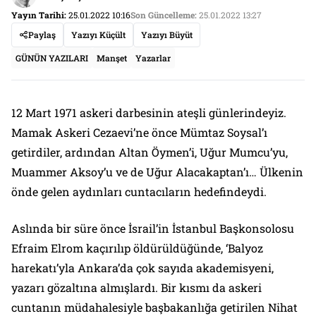
Yayın Tarihi:
25.01.2022 10:16
Son Güncelleme:
25.01.2022 13:27
Paylaş
Yazıyı Küçült
Yazıyı Büyüt
GÜNÜN YAZILARI
Manşet
Yazarlar
12 Mart 1971 askeri darbesinin ateşli günlerindeyiz.
Mamak Askeri Cezaevi’ne önce Mümtaz Soysal’ı
getirdiler, ardından Altan Öymen’i, Uğur Mumcu’yu,
Muammer Aksoy’u ve de Uğur Alacakaptan’ı… Ülkenin
önde gelen aydınları cuntacıların hedefindeydi.
Aslında bir süre önce İsrail’in İstanbul Başkonsolosu
Efraim Elrom kaçırılıp öldürüldüğünde, ‘Balyoz
harekatı’yla Ankara’da çok sayıda akademisyeni,
yazarı gözaltına almışlardı. Bir kısmı da askeri
cuntanın müdahalesiyle başbakanlığa getirilen Nihat