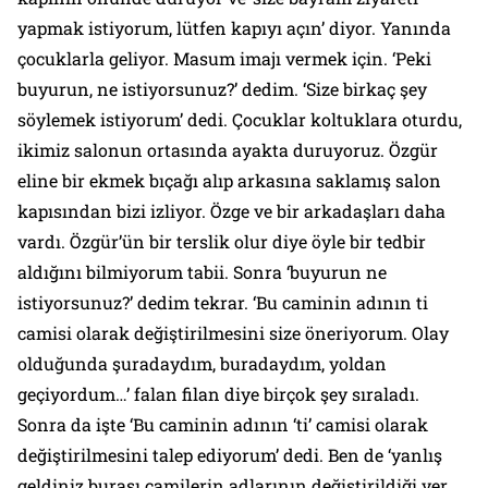
yapmak istiyorum, lütfen kapıyı açın’ diyor. Yanında
çocuklarla geliyor. Masum imajı vermek için. ‘Peki
buyurun, ne istiyorsunuz?’ dedim. ‘Size birkaç şey
söylemek istiyorum’ dedi. Çocuklar koltuklara oturdu,
ikimiz salonun ortasında ayakta duruyoruz. Özgür
eline bir ekmek bıçağı alıp arkasına saklamış salon
kapısından bizi izliyor. Özge ve bir arkadaşları daha
vardı. Özgür’ün bir terslik olur diye öyle bir tedbir
aldığını bilmiyorum tabii. Sonra ‘buyurun ne
istiyorsunuz?’ dedim tekrar. ‘Bu caminin adının ti
camisi olarak değiştirilmesini size öneriyorum. Olay
olduğunda şuradaydım, buradaydım, yoldan
geçiyordum…’ falan filan diye birçok şey sıraladı.
Sonra da işte ‘Bu caminin adının ‘ti’ camisi olarak
değiştirilmesini talep ediyorum’ dedi. Ben de ‘yanlış
geldiniz burası camilerin adlarının değiştirildiği yer