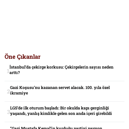
Öne Çıkanlar
İstanbul’da çekirge korkusu: Çekirgelerin sayısı neden
arttı?
Gazi Koşusu’nu kazanan servet alacak. 100. yıla özel
ikramiye
LGS’de ilk oturum başladı: Bir okulda kapı gerginliği
yaşandı, yanlış kimlikle gelen son anda içeri girebildi
“Gazi Mustafa Kemal’in kurduğu partiyi pavyon